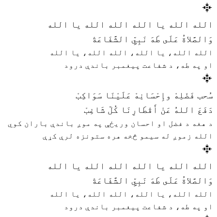
الله الله يا الله الله الله يا الله
وَالصَّلاةُ عَلَى طَهَ نَبِيِّ الشَّفَاعَةْ
الله الله، یا الله، الله الله، یا الله
او په طه، د شفاعت پیغمبر باندې درود
سُحب فَضْلِهْ وإِحْسَانِهْ عَلَيْنَا سَوَاكِبْ
دَفَعَ اللهُ عَنْ أَقْطَارِنَا كُلّ شَاغِبْ
د هغه د فضل او احسان وريځې په موږ باندې باران کوي
الله زموږ له سیمو څخه هره ستونزه لرې کړې
الله الله يا الله الله الله يا الله
وَالصَّلاةُ عَلَى طَهَ نَبِيِّ الشَّفَاعَةْ
الله الله، یا الله، الله الله، یا الله
او په طه، د شفاعت پیغمبر باندې درود