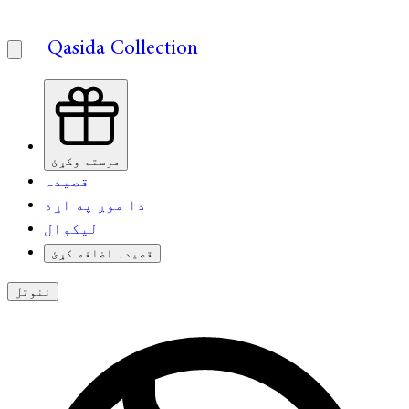
Qasida Collection
مرسته وکړئ
قصیدہ
دا موږ په اړه
لیکوال
قصیدہ اضافه کړئ
ننوتل