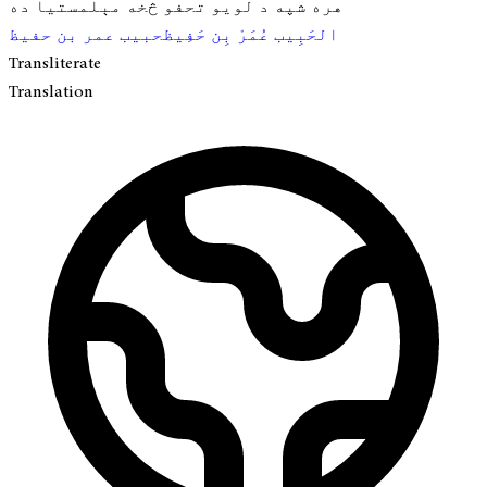
هره شپه د لویو تحفو څخه مېلمستیا ده
الحَبِيب عُمَرْ بِن حَفِيظ
حبيب عمر بن حفيظ
Transliterate
Translation