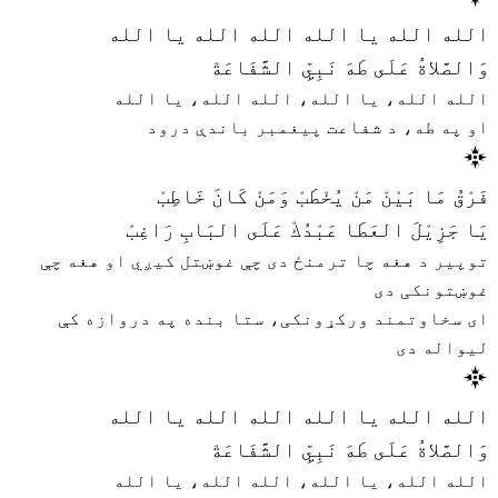
الله الله يا الله الله الله يا الله
وَالصَّلاةُ عَلَى طَهَ نَبِيِّ الشَّفَاعَةْ
الله الله، یا الله، الله الله، یا الله
او په طه، د شفاعت پیغمبر باندې درود
فَرْقُ مَا بَيْنْ مَنْ يُخْطَبْ وَمَنْ كَانَ خَاطِبْ
يَا جَزِيْلَ العَطَا عَبْدُكْ عَلَى البَابِ رَاغِبْ
توپیر د هغه چا ترمنځ دی چې غوښتل کیږي او هغه چې
غوښتونکی دی
ای سخاوتمند ورکړونکی، ستا بنده په دروازه کې
لیواله دی
الله الله يا الله الله الله يا الله
وَالصَّلاةُ عَلَى طَهَ نَبِيِّ الشَّفَاعَةْ
الله الله، یا الله، الله الله، یا الله