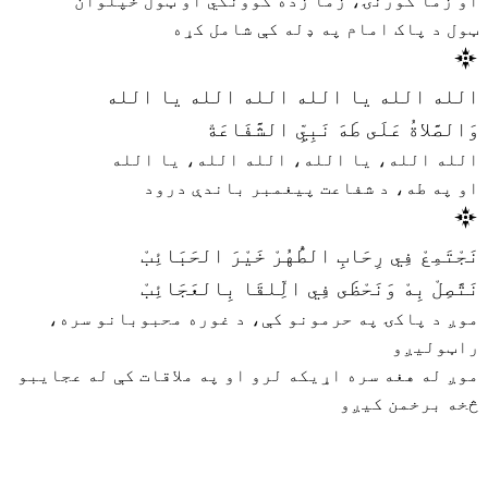
او زما کورنۍ، زما زده کوونکي او ټول خپلوان
ټول د پاک امام په ډله کې شامل کړه
الله الله يا الله الله الله يا الله
وَالصَّلاةُ عَلَى طَهَ نَبِيِّ الشَّفَاعَةْ
الله الله، یا الله، الله الله، یا الله
او په طه، د شفاعت پیغمبر باندې درود
نَجْتَمِعْ فِي رِحَابِ الطُّهُرْ خَيْرَ الحَبَائِبْ
نَتَّصِلْ بِهْ وَنَحْظَى فِي الِّلقَا بِالعَجَائِبْ
موږ د پاکۍ په حرمونو کې، د غوره محبوبانو سره،
راټولیږو
موږ له هغه سره اړیکه لرو او په ملاقات کې له عجایبو
څخه برخمن کیږو