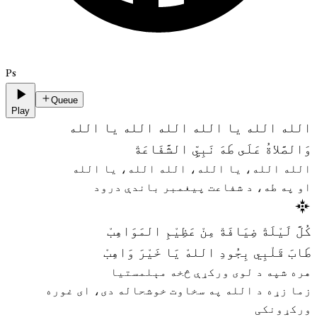
Ps
Queue
Play
الله الله يا الله الله الله يا الله
وَالصَّلاةُ عَلَى طَهَ نَبِيِّ الشَّفَاعَةْ
الله الله، یا الله، الله الله، یا الله
او په طه، د شفاعت پیغمبر باندې درود
كُلَّ لَيْلَةْ ضِيَافَةْ مِنْ عَظِيْمِ المَوَاهِبْ
طَابَ قَلْبِي بِجُودِ اللهْ يَا خَيْرَ وَاهِبْ
هره شپه د لوی ورکړې څخه مېلمستیا
زما زړه د الله په سخاوت خوشحاله دی، ای غوره
ورکړونکی