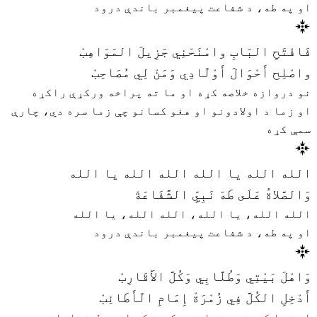
او په طه، د شفاعت پیغمبر باندې درود
فَافْتَحِ البَابِ وامْنَحْنِي جَزِيلَ المَوَاهِبْ
واصْلِح أَحْوَالَ أَوْلَادِي وَمَنْ لِي مُصَاحِبْ
نو دروازه خلاصه کړه او ما ته پراخه ورکړې راکړه
او زما د اولادونو او هغو کسانو چې زما سره دي، چارې
سمې کړه
الله الله يا الله الله الله يا الله
وَالصَّلاةُ عَلَى طَهَ نَبِيِّ الشَّفَاعَةْ
الله الله، یا الله، الله الله، یا الله
او په طه، د شفاعت پیغمبر باندې درود
وَاهْلَ بَيْتِي وَطُلَّابِي وَكُلَّ الأَقَارِبْ
أَدْخِلِ الكُلَّ فِي زُمْرَةْ إِمَامِ الَأَطَائِبْ