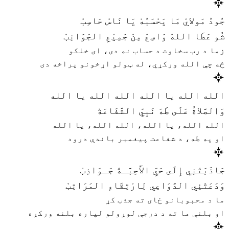
جُودُ مَولايْ مَا يَحْسَبُهْ يَا نَاسْ حَاسِبْ
شُو عَطَا اللهْ وَاسِعْ مِنْ جَمِيْعِ الجَوَانِبْ
زما د رب سخاوت د حساب نه دی، ای خلکو
څه چې الله ورکړي، له ټولو اړخونو پراخه دی
الله الله يا الله الله الله يا الله
وَالصَّلاةُ عَلَى طَهَ نَبِيِّ الشَّفَاعَةْ
الله الله، یا الله، الله الله، یا الله
او په طه، د شفاعت پیغمبر باندې درود
جَاذَبَتْنِي إِلَى حَيِّ الأَحِبَّـةْ جَـوَاذِبْ
وَدَعَتْنِي الدَّوَاعِي لِارْتِقَاءِ المَرَاتِبْ
ما د محبوبانو ځای ته جذب کړ
او بلنې ما ته د درجې لوړولو لپاره بلنه ورکړه