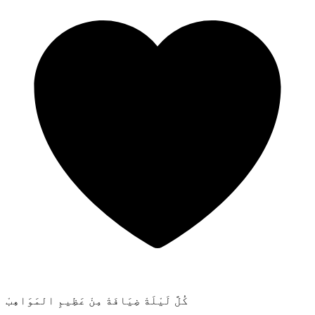
كُلَّ لَيْلَةْ ضِيَافَةْ مِنْ عَظِيمِ المَوَاهِبْ