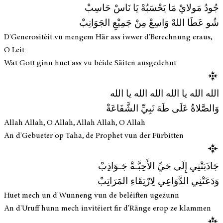
جُودُ مَولايْ مَا يَحْسَبُهْ يَا نَاسْ حَاسِبْ
شُو عَطَا اللهْ وَاسِعْ مِنْ جَمِيْعِ الجَوَانِبْ
D'Generositéit vu mengem Här ass iwwer d'Berechnung eraus,
O Leit
Wat Gott ginn huet ass vu béide Säiten ausgedehnt
الله الله يا الله الله الله يا الله
وَالصَّلاةُ عَلَى طَهَ نَبِيِّ الشَّفَاعَةْ
Allah Allah, O Allah, Allah Allah, O Allah
An d'Gebueter op Taha, de Prophet vun der Fürbitten
جَاذَبَتْنِي إِلَى حَيِّ الأَحِبَّـةْ جَـوَاذِبْ
وَدَعَتْنِي الدَّوَاعِي لِارْتِقَاءِ المَرَاتِبْ
Huet mech un d'Wunneng vun de beléiften ugezunn
An d'Uruff hunn mech invitéiert fir d'Ränge erop ze klammen