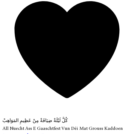
كُلَّ لَيْلَةْ ضِيَافَةْ مِنْ عَظِيمِ المَوَاهِبْ
All Nuecht Ass E Gaaschtfest Vun Déi Mat Grouss Kaddoen