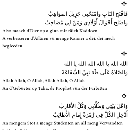
فَافْتَحِ البَابِ وامْنَحْنِي جَزِيلَ المَوَاهِبْ
واصْلِح أَحْوَالَ أَوْلَادِي وَمَنْ لِي مُصَاحِبْ
Also maach d'Dier op a ginn mir räich Kaddoen
A verbesseren d'Affären vu menge Kanner a déi, déi mech
begleeden
الله الله يا الله الله الله يا الله
وَالصَّلاةُ عَلَى طَهَ نَبِيِّ الشَّفَاعَةْ
Allah Allah, O Allah, Allah Allah, O Allah
An d'Gebueter op Taha, de Prophet vun der Fürbitten
وَاهْلَ بَيْتِي وَطُلَّابِي وَكُلَّ الأَقَارِبْ
أَدْخِلِ الكُلَّ فِي زُمْرَةْ إِمَامِ الَأَطَائِبْ
An mengem Stot a menge Studenten an all meng Verwandten