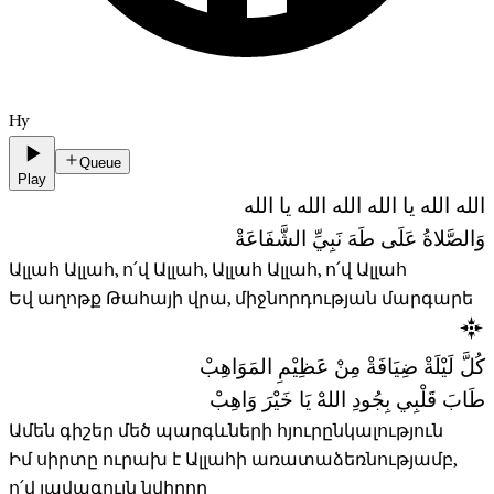
Hy
Queue
Play
الله الله يا الله الله الله يا الله
وَالصَّلاةُ عَلَى طَهَ نَبِيِّ الشَّفَاعَةْ
Ալլահ Ալլահ, ո՛վ Ալլահ, Ալլահ Ալլահ, ո՛վ Ալլահ
Եվ աղոթք Թահայի վրա, միջնորդության մարգարե
كُلَّ لَيْلَةْ ضِيَافَةْ مِنْ عَظِيْمِ المَوَاهِبْ
طَابَ قَلْبِي بِجُودِ اللهْ يَا خَيْرَ وَاهِبْ
Ամեն գիշեր մեծ պարգևների հյուրընկալություն
Իմ սիրտը ուրախ է Ալլահի առատաձեռնությամբ,
ո՛վ լավագույն նվիրող