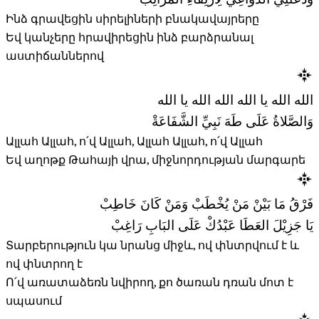
وَدَعَتْنِي الدَّوَاعِي لِارْتِقَاءِ المَرَاتِبْ
Ինձ գրավեցին սիրելիների բնակավայրերը
Եվ կանչերը հրավիրեցին ինձ բարձրանալ
աստիճաններով
الله الله يا الله الله الله يا الله
وَالصَّلاةُ عَلَى طَهَ نَبِيِّ الشَّفَاعَةْ
Ալլահ Ալլահ, ո՛վ Ալլահ, Ալլահ Ալլահ, ո՛վ Ալլահ
Եվ աղոթք Թահայի վրա, միջնորդության մարգարե
فَرْقُ مَا بَيْنْ مَنْ يُخْطَبْ وَمَنْ كَانَ خَاطِبْ
يَا جَزِيْلَ العَطَا عَبْدُكْ عَلَى البَابِ رَاغِبْ
Տարբերություն կա նրանց միջև, ով փնտրվում է և
ով փնտրող է
Ո՛վ առատաձեռն նվիրող, քո ծառան դռան մոտ է
սպասում