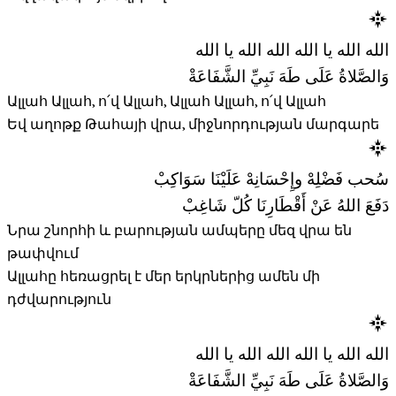
الله الله يا الله الله الله يا الله
وَالصَّلاةُ عَلَى طَهَ نَبِيِّ الشَّفَاعَةْ
Ալլահ Ալլահ, ո՛վ Ալլահ, Ալլահ Ալլահ, ո՛վ Ալլահ
Եվ աղոթք Թահայի վրա, միջնորդության մարգարե
سُحب فَضْلِهْ وإِحْسَانِهْ عَلَيْنَا سَوَاكِبْ
دَفَعَ اللهُ عَنْ أَقْطَارِنَا كُلّ شَاغِبْ
Նրա շնորհի և բարության ամպերը մեզ վրա են
թափվում
Ալլահը հեռացրել է մեր երկրներից ամեն մի
դժվարություն
الله الله يا الله الله الله يا الله
وَالصَّلاةُ عَلَى طَهَ نَبِيِّ الشَّفَاعَةْ