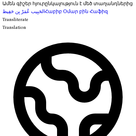
Ամեն գիշեր հյուրընկալություն է մեծ տաղանդներից
الحَبِيب عُمَرْ بِن حَفِيظ
Հաբիբ Օմար բին Հաֆիզ
Transliterate
Translation