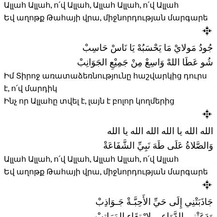
Ալլահ Ալլահ, ո՛վ Ալլահ, Ալլահ Ալլահ, ո՛վ Ալլահ
Եվ աղոթք Թահայի վրա, միջնորդության մարգարե
جُودُ مَولايْ مَا يَحْسَبُهْ يَا نَاسْ حَاسِبْ
شُو عَطَا اللهْ وَاسِعْ مِنْ جَمِيْعِ الجَوَانِبْ
Իմ Տիրոջ առատաձեռնությունը հաշվարկից դուրս
է, ո՛վ մարդիկ
Ինչ որ Ալլահը տվել է, լայն է բոլոր կողմերից
الله الله يا الله الله الله يا الله
وَالصَّلاةُ عَلَى طَهَ نَبِيِّ الشَّفَاعَةْ
Ալլահ Ալլահ, ո՛վ Ալլահ, Ալլահ Ալլահ, ո՛վ Ալլահ
Եվ աղոթք Թահայի վրա, միջնորդության մարգարե
جَاذَبَتْنِي إِلَى حَيِّ الأَحِبَّـةْ جَـوَاذِبْ