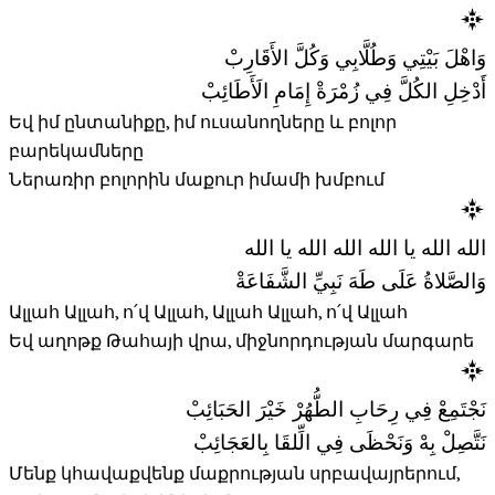
وَاهْلَ بَيْتِي وَطُلَّابِي وَكُلَّ الأَقَارِبْ
أَدْخِلِ الكُلَّ فِي زُمْرَةْ إِمَامِ الَأَطَائِبْ
Եվ իմ ընտանիքը, իմ ուսանողները և բոլոր
բարեկամները
Ներառիր բոլորին մաքուր իմամի խմբում
الله الله يا الله الله الله يا الله
وَالصَّلاةُ عَلَى طَهَ نَبِيِّ الشَّفَاعَةْ
Ալլահ Ալլահ, ո՛վ Ալլահ, Ալլահ Ալլահ, ո՛վ Ալլահ
Եվ աղոթք Թահայի վրա, միջնորդության մարգարե
نَجْتَمِعْ فِي رِحَابِ الطُّهُرْ خَيْرَ الحَبَائِبْ
نَتَّصِلْ بِهْ وَنَحْظَى فِي الِّلقَا بِالعَجَائِبْ
Մենք կհավաքվենք մաքրության սրբավայրերում,