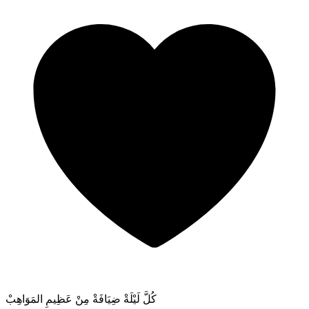
كُلَّ لَيْلَةْ ضِيَافَةْ مِنْ عَظِيمِ المَوَاهِبْ