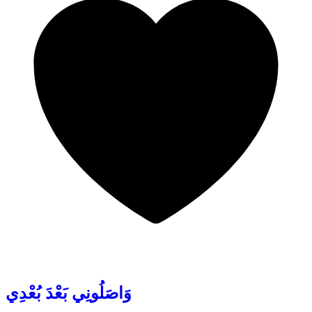
وَاصَلُونِي بَعْدَ بُعْدِي