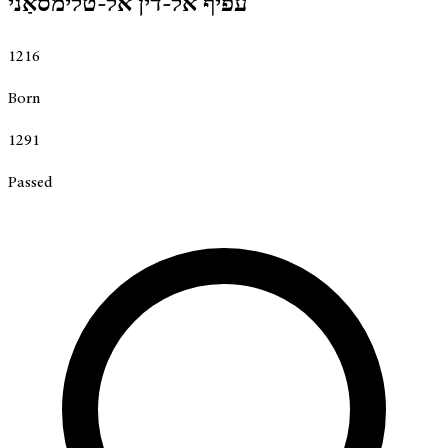
עפיף אל-דין אל-טלימסאַני
1216
Born
1291
Passed