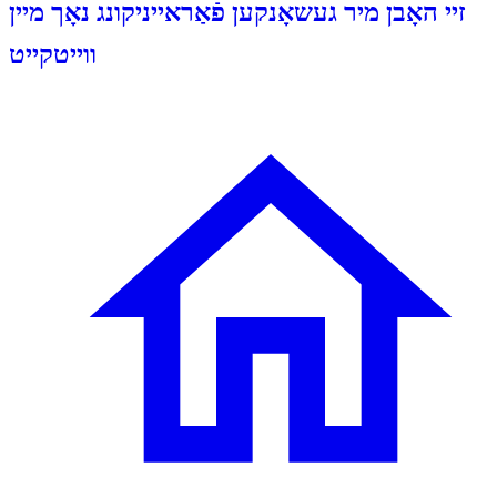
זיי האָבן מיר געשאָנקען פֿאַראייניקונג נאָך מיין
ווייטקייט