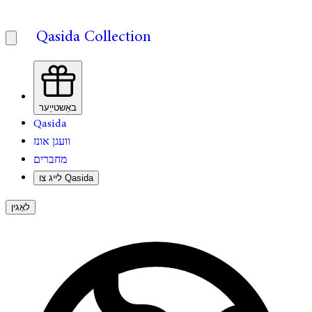
Qasida Collection
באַשטייַער
Qasida
וועגן אונז
מחברים
לייג צו Qasida
לאָגין