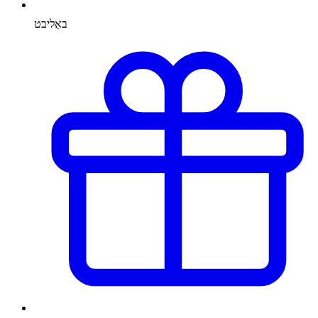
באַליבט