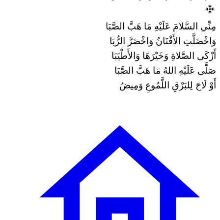
مِنِّي السَّلامَ عَلَيْهِ مَا هَبَّ الصَّبَا
وَاخْضَلَّتِ الأَفْنَانُ وَاخْضَرَّ الرُّبَا
أَزْكَى الصَّلاةِ وَخَيْرَهَا وَالأَطْيَبَا
صَلَّى عَلَيْهِ اللهُ مَا هَبَّ الصَّبَا
أَوْ لَاحَ لِلبَرْقِ اللَّمُوعِ وَمِيضُ