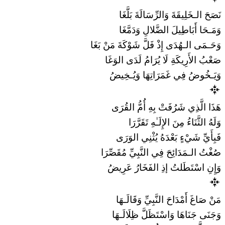
نَصَحَ الـخَلِيقَةَ وَالرِّسَالَةَ بَلَّغَا
وَمَـحَا أَبَاطِيلَ الضَّلالِ وَدَمَّغَا
وَحَـمَى الـهُدَى إِذْ فَلَّ شَوْكَةَ مَنْ بَغَا
صَعْبُ الأَرِيكَةِ لَا يُرَامُ لَدَى الوَغَا
وَيَـخُوضُ فِي غَمَرَاتِهَا وَيُـخِيضُ
هَذَا الَّذِي شَرُفَتْ بِهِ أُمُّ القُرَى
وَلَهُ الثَّنَاءُ مِنَ الإِلَـٰهِ تَقَرَّرَا
فَبِأَيِّ شَيْءٍ بَعْدَهُ يُثْنِي الوَرَى
صُغْتُ الـمَدَائِحَ فِي النَّبِيِّ مُقَصِّرَا
وَإِنِ اسْتَطَلتُ إذِ الفَخَارُ عَرِيضُ
مَنْ صَاغَ أَمْدَاحَ النَّبِيِّ وَقَالَـهَا
وَجَنَى جَنَاهَا وَاسْتَظَلَّ ظِلَالَـهَا