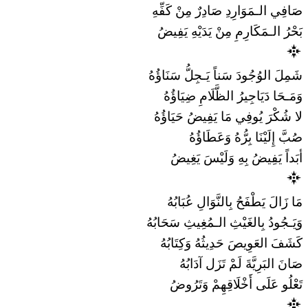
صَافِي الـمَوَارِدِ صَادِرٌ مِنْ كَفِّهِ
بَحْرُ الـمَكَارِمِ مِنْ يَدَيْهِ يَفِيضُ
شَمِلَ الوُجُودَ سَناً يَـجِلُّ سَنَاؤُهُ
وَمَـحَا دَيَاجِيرُ الظَّلَامِ ضِيَاؤُهُ
لا شُكْرَ يُوفِي مَا يَفِيضُ حَيَاؤُهُ
صُبَّ إِلَيْنَا بِرُّهُ وَعَطَاؤُهُ
أبَداً يَفِيضُ بِهِ وَلَيْسَ يَغِيضُ
مَا زَالَ يَطْفَحُ بِالنَّوَالِ عُبَابُهُ
وَيَـجُودُ بِالغَيْثِ الـمُغِيثِ سَحَابُهُ
كَشَفَ العَوِيصَ حَدِيثُهُ وَكِتَابُهُ
صَانَ البَرِيَّةَ لَمْ تَزَل آدَابُهُ
تَعْلُو عَلَى أَخْلَاقِهِمْ وَتَرُوضُ