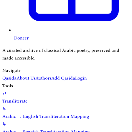
Doneer
A curated archive of classical Arabic poetry, preserved and
made accessible.
Navigate
Qasida
About Us
Authors
Add Qasida
Login
Tools
⇄
Transliterate
↳
Arabic → English Transliteration Mapping
↳
Arabic → Spanish Transliteration Mapping