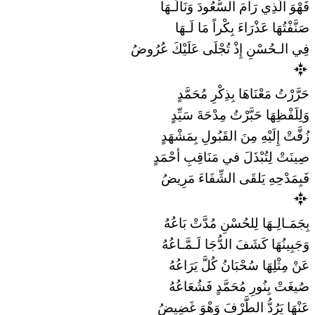
فَهْوَ الَّذِي رَامَ السُّعُودَ وَنَالَـهَا
صَنَّفْتُهَا عَذْرَاءَ بِكْراً مَا لَـهَا
فِي الـحُسْنِ إِذْ تُجْلَى عَلَيْكَ عُرُوضُ
حَرَّرْتُ مَعْنَاهَا بِذِكْرِ مُحَمَّدٍ
وَلِلَفْظِهَا حَبَّرْتُ مِدْحَةَ سَيِّدٍ
زُفَّتْ إِلَيْهِ مِنَ القَبُولِ بِمَشْهَدٍ
صِينَتْ لِتُبْذَلَ في مَنَاقِبِ أحْمَدٍ
فَبِمَدْحِهِ يَلقَى الشِّفَاءَ مَرِيضُ
بِجَمَـالِـهَا لِلحُسْنِ مُدَّتْ بَاعُهُ
وَجَبِينُهَا كَشَفَ الدُّجَا لَـمَّـاعُهُ
عَنْ مِثْلِهَا سُحْبَانُ كُلَّ يَرَاعُهُ
صُيغَتْ بِنُورِ مُحَمَّدٍ فَشُعَاعُهُ
عَنْهَا يَرُدُّ الطَّرْفَ وَهْوَ غَضِيضُ