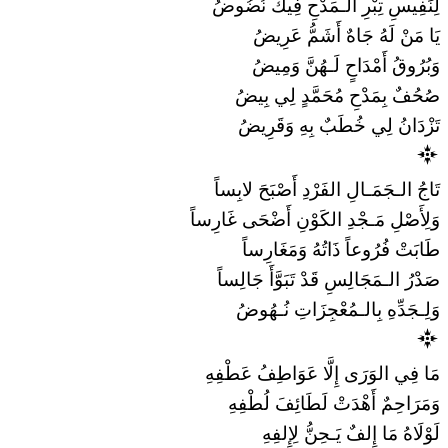
لِنَفِيسِ تِبْرِ الـمَدْحِ فِيكَ نُضُوضُ
يَا مَنْ لَهُ جَاهٌ أَشَمُّ عَرِيضُ
وَبُرُوقُ أَمْدَاحٍ لَـهُنَّ وَمِيضُ
صُحُفٌ بِمَدْحِ مُحَمَّدٍ لِي بِيضُ
تَزْدَانُ لِي خُطَبٌ بِهِ وَقَرِيضُ
تَاجُ الـجَمَـالِ الفَرْدِ أَصْبَحَ لابِساً
وَلِأَصْلِ مَـجْدِ الكَوْنِ أَضْحَى غَارِساً
طَابَتْ فُرُوعاً ذَاتُهُ وَمَغَارِساً
صَدْرُ الـمَجَالِسِ قَدْ تَبَوَّأَ جَالِساً
وَلِـجَدِّهِ بِالـمُعْجِزَاتِ نُـهُوضُ
مَا فِي الوَرَى إِلَّا عَوَاطِفُ عَطْفِهِ
وَمَرَاحِمٌ أَهْدَتْ لَطَائِفَ لُطْفِهِ
لَوْلَاهُ مَا إِلفٌ يَـحِنُّ لِإِلفِهِ