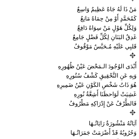
مَنْ ذَا لَهُ جَاهٌ عَظِيمٌ وَاسِعٌ
كَمُحَمَّدٍ أَوْ مِنْ حِمَاهُ مَانِعٌ
وَلِكُلِّ هَوْلٍ مَنْ سِوَاهُ دَافِعٌ
غَدِقُ البَنَانِ لِكُلِّ فَضْلٍ جَامِعٌ
قَلبِي عَلَيْهِ مُـحَبَّسٌ مَوْقُوفُ
أَبْدَى الوُجُودَ الـمَحْضَ عَيْنُ ظُهُورِهِ
وَبِهِ عَنِ التَّحْقِيقِ كَشْفُ سُتُورِهِ
هُوَ ذَاتُ شَخْصِ الكَوْنِ عَيْنُ ضَمِيرِهِ
غَشِيَتْ لَوَاحظَنَا أَشِعَّةُ نُورِهِ
فَالطَّرْفُ عَنْ إِدْرَاكِهِ مَطْرُوفُ
آيَاتُهُ مَنْشُورَةٌ رَايَاتُـهَا
وَحُرُوبُهُ قَدْ أَضْرَمَتْ جَمَرَاتُـهَا