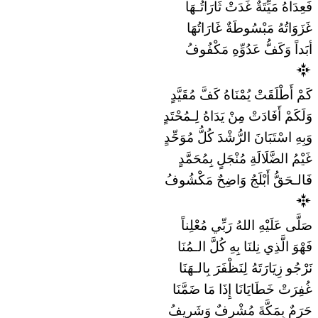
فَعِدَاهُ مَيِّتَةٌ غَدَتْ ثَارَاتُـهَا
غَزَوَاتُهُ مَبْسُوطَةٌ غَارَاتُهَا
أبَداً وَكَفُّ عَدُوِّهِ مَكْفُوفُ
كَمْ أَطْلَقَتْ يُمْنَاهُ كَفَّ مُقَيَّدٍ
وَلَكَمْ أَفَادَتْ مِنْ يَدَاهُ لِـمُحْتَدٍ
وَبِهِ اسْتَبَانَ الرُّشْدَ كُلُّ مُوَحِّدٍ
غَيْمُ الضَّلَالَةِ مُنْجَلٍ بِمُحَمَّدٍ
فَالـحَقُّ أَبْلَجُ وَاضِحٌ مَكْشُوفُ
صَلَّى عَلَيْهِ اللهُ رَبِّي مُعْلِناً
فَهْوَ الَّذِي نِلنَا بِهِ كُلَّ الـمُنَا
نَرْجُو زِيَارَتَهُ لِنَظْفَرَ بِالـهَنَا
غُفِرَتْ خَطَايَانَا إِذَا مَا ضَمَّنَا
حَرَمٌ بِمَكَّةَ مُشْرِفٌ وَشَرِيفُ