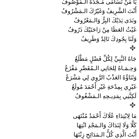
يَا مَنْ تَسَامَى مَـجْدُهُ الـمَوْصُوفُ
أَنْتَ الشَّرِيفُ وَغَيْرُكَ الـمَشْرُوفُ
ونَدَى يَدَيْكَ البِرُّ وَالـمَعْرُوفُ
غَيْثُ العَطَا مِنْ رَاحَتَيْكَ ذَرُوفُ
وَلَنَا بِجُودِكَ تَالِدٌ وَطَرِيفُ
جَاهُ النَّبِيِّ لِكُلِّ فَضْلٍ مَطْلَعُ
وَحِـمَـاهُ لِلجَانِي الـمُقَصِّرِ مَفْزَعُ
وَثَنَاؤُهُ العَذْبُ الرَّوِي لِي مَشْرَعُ
غَيْرِي بِمِدْحَةِ غَيْرِ أَحْمَدَ مُولَعُ
لَكِنَّنِي بِمَدِيـحِهِ الـمَشْغُوفُ
مَا لِابْتِدَاءِ عُلَاكَ أَحْمَدُ مُنْتَهَى
كَلَّا وَلَا لِنَدَاكَ وَالـمَجْدِ انْتِهَا
أَنْتَ الَّذِي كُلُّ الـمَدَائِحِ زِنْتَهَا