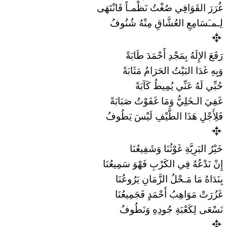
غُرَرَ القَوَافِي صُغْتُ نَظْمـاً فَانْتَهَى
لِـمـَسَامِعِ العُشَّاقِ مِنْهُ شُنُوفُ
رَفَعَ الإِلَهُ بِمَجْدِ أَحْمَدَ طَابَةً
وَبِهِ غَدَا البَيْتُ الحَرَامُ مَثَابَةً
حُبِّي لَهُ عَنِّي يُمِيطُ كَآبَةً
غَفِيَ الـخَلِيُّ وَمَا غَفَوْتُ صَبَابَةً
فَلِأَجْلِ هَذَا الطَّيْفِ لَيْسَ يَطُوفُ
خَيْرُ البَرِيَّةِ غَوْثُنَا وَشَفِيعُنَا
إِنْ نَدْعُهُ فِي الكَرْبِ فَهْوَ سَمِيعُنَا
بِنَدَاهُ مَا مَـحْلُ الزَّمَانِ يَرُوعُنَا
غَزُرَتْ مَوَاهِبُ أَحْمَدٍ فَجَمِيعُنَا
نَسْعَى لِكَعْبَةِ جُودِهِ وَنَطُوفُ