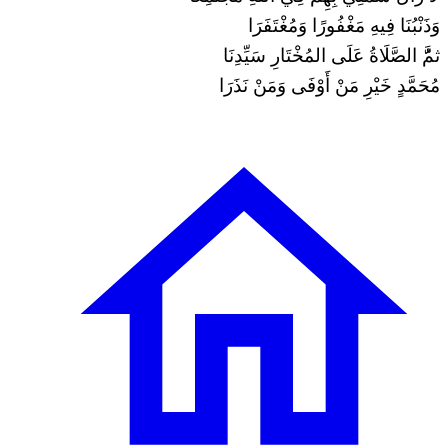
وَذَنْبُنَا فِيهِ مَغْفُورًا وَمُغْتَفَرَا
ثمَُّ الصَّلَاةُ عَلَى المُخْتَارِ سَيِّدِنَا
مُحَمَّدٍ خَيْرِ مَنْ أَوْفَى وَمَنْ نَذَرَا