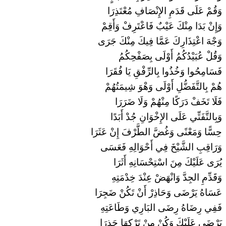
وَقُمْ عَلَى قَدَمِ الإِنْصَافِ مُعْتَذِرَا
وَإِنْ بَدَا مِنْكَ عَيْبٌ فَاعْتَرِفْ وَأَقِمْ
وَجْهَ اعْتِذَارِكَ عَمَّا فِيكَ مِنْكَ جَرَى
وَقُلْ عُبَيْدُكُمُ أَوْلَى بِصَفْحِكُمُ
فَسَامِحُوا وَخُذُوا بِالرِّفْقِ يَا فُقَرَا
هُمْ بِالتَّفَضُّلِ أَوْلَى وَهْوَ شِيمَتُهُمْ
فَلَا تَخَفْ دَرَكًا مِنْهُمْ وَلَا ضَرَرَا
وَبِالتَّفَتِّي عَلَى الإِخْوَانِ جُدْ أَبَدًا
حِسًّا وَمَعْنًى وَغُضَّ الطَّرْفَ إِنْ عَثَرَا
وَرَاقِبِ الشَّيْخَ فِي أَحْوَالِهِ فَعَسَى
يُرَى عَلَيْكَ مِنَ اسْتِحْسَانِهِ أَثَرَا
وَقَدِّمِ الجِدَّ وَانْهَضْ عِنْدَ خِدْمَتِهِ
عَسَاهُ يَرْضَى وَحَاذِرْ أَنْ تَكُنْ ضَجِرَا
فَفِي رِضَاهُ رِضَى البَارِي وَطَاعَتِهِ
يَرْضَى عَلَيْكَ وَكُنْ مِنْ تَرْكِهَا حَذِرَا