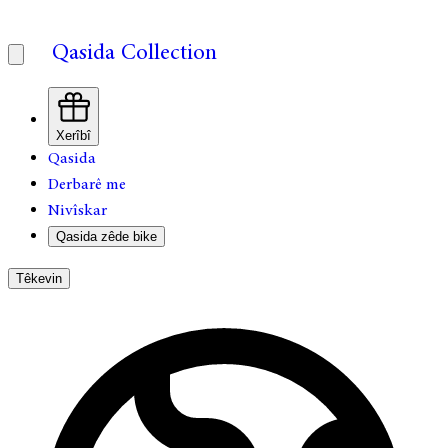
Qasida Collection
Xerîbî
Qasida
Derbarê me
Nivîskar
Qasida zêde bike
Têkevin