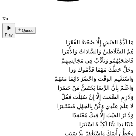
Ku
Queue
Play
مَا لَذَّةُ العَيْشِ إِلَّا صُحْبَةُ الفُقَرَا
هُمُ السَّلَاطِينُ وَالسَّادَاتُ وَالأُمَرَا
فَاصْحَبْهُمُو وَتأدَّبْ فِي مَجَالِسِهِمْ
وخَلِّ حَظَّكَ مَهْمَا قَدَّمُوكَ وَرَا
وَاسْتَغْنِمِ الوَقْتَ وَاحْضُرْ دَائِمًا مَعَهُمْ
وَاعْلَمْ بِأنَّ الرِّضَا يَخْتَصُّ مَنْ حَضَرَا
وَلَازِمِ الصَّمْتَ إِلَّا إِنْ سُئِلْتَ فَقُلْ
لَا عِلْمَ عِنْدِي وَكُنْ بِالجَهْلِ مُسْتَـتِرَا
وَلَا تَرَ العَيْبَ إِلَّا فِيكَ مُعْتَقِدًا
عَيْبًا بَدَا بَيِّنًا لَكِنَّـهُ اسْتَتَرَا
وَحُطَّ رَأْسَكَ وَاسْتَغْفِرْ بِلَا سَبَبٍ