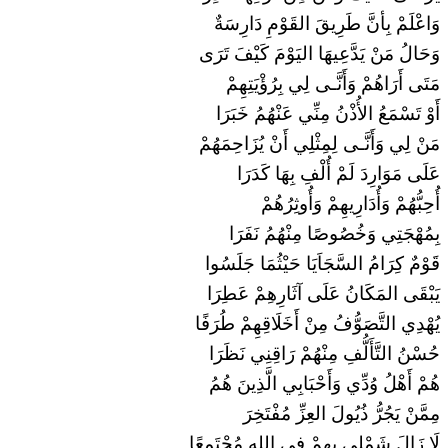
وَاعْلَمْ بِأنَّ طَرِيقَ القَوْمِ دَارِسَةٌ
وَحَالُ مَنْ يَدَّعِيهَا اليَوْمَ كَيْفَ تَرَى
مَتَى أَرَاهُمْ وَأَنَّـى لِي بِرُؤْيَتِهِمْ
أَوْ تَسْمَعُ الأُذْنُ مِنِّي عَنْهُمُ خَبَرَا
مَنْ لِي وَأَنَّـى لِمِثْلِي أَنْ يُزَاحِمَهُمْ
عَلَى مَوَارِدَ لَمْ أُلْفِ بِهَا كَدَرَا
أُحِبُّهُمْ وَأُدَارِيهِمْ وَأُوثِرُهُمْ
بِمُهْجَتِي وَخُصُوصًا مِنْهُمُ نَفَرَا
قَوْمٌ كِرَامُ السَّجَاَيَا حَيْثُمَا جَلَسُوا
يَبْقَى المَكَانُ عَلَى آثَارِهِمْ عَطِرَا
يُهْدِي التَّصَوُّفُ مِنْ أَخَلَاقِهِمْ طُرَفًا
حُسْنُ التَّأَلُّفِ مِنْهُمْ رَاقِنِي نَظَرَا
هُمْ أَهْلُ وُدِّي وَأَحْبَابِي الَّذِينَ هُمُ
مِمَّنْ يَجُرُّ ذُيُولَ العِزِّ مُفْتَخِرَ
لَا زَالَ شَمْلِي بِهِمْ فِي اللهِ مُجْتَمِعًا