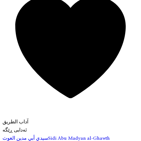
آداب الطريق
Sidi Abu Madyan al-Ghawth
سيدي أبي مدين الغوث