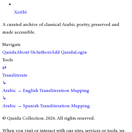
Xerîbî
A curated archive of classical Arabic poetry, preserved and
made accessible.
Navigate
Qasida
About Us
Authors
Add Qasida
Login
Tools
⇄
Transliterate
↳
Arabic → English Transliteration Mapping
↳
Arabic → Spanish Transliteration Mapping
© Qasida Collection.
2026
. All rights reserved.
When you visit or interact with our sites, services or tools, we