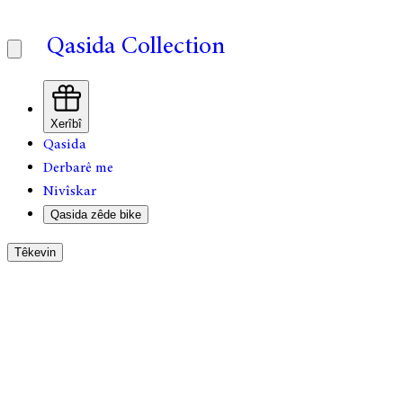
Qasida Collection
Xerîbî
Qasida
Derbarê me
Nivîskar
Qasida zêde bike
Têkevin