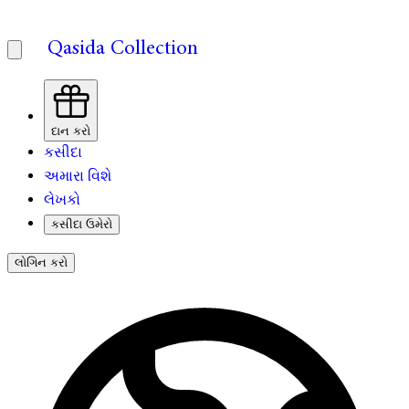
Qasida Collection
દાન કરો
કસીદા
અમારા વિશે
લેખકો
કસીદા ઉમેરો
લોગિન કરો