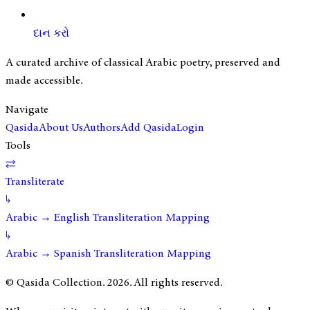
દાન કરો
A curated archive of classical Arabic poetry, preserved and
made accessible.
Navigate
Qasida
About Us
Authors
Add Qasida
Login
Tools
⇄
Transliterate
↳
Arabic → English Transliteration Mapping
↳
Arabic → Spanish Transliteration Mapping
© Qasida Collection.
2026
. All rights reserved.