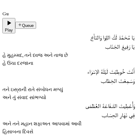
Gu
Queue
Play
يَا مُحَمَّدْ لَكَ اللِوَا وَالتاَّجْ
يَا رَفِيعَ الجَنَاب
હે મુહમ્મદ, તને ધ્વજ અને તાજ છે
હે ઉંચા દરજાના
أَنْتَ خُوطِبْتَ لَيْلَةَ الإسْرَاء
وَسَمِعْتَ الخِطَاب
તને ઇસ્રાની રાતે સંબોધન મળ્યું
અને તું સંવાદ સાંભળ્યો
وَأُعْطِيتَ الشَفَاعَةَ العُظْمَى
فِي نَهَارِ الحِسَاب
અને તને મહાન શફાઅત આપવામાં આવી
હિસાબના દિવસે