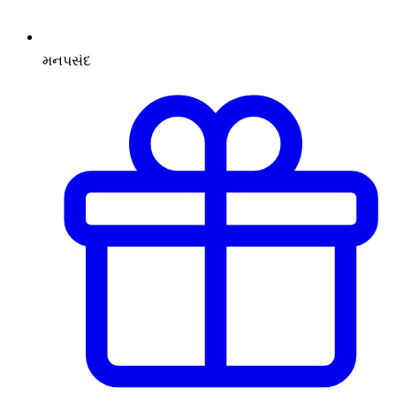
મનપસંદ