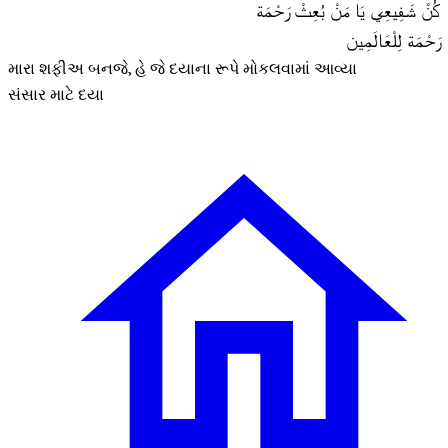
كُنْ شَفِيعِي يَا مَنْ بُعِثْ رَحْمَة
رَحْمَة لِلْعَالَمِين
મારા શફીઅ બનજે, હે જે દયાના રૂપે મોકલવામાં આવ્યા
સંસાર માટે દયા