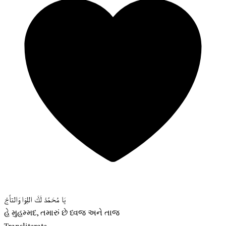
يَا مُحَمَّدْ لَكَ اللِوَا وَالتاَّجْ
હે મુહમ્મદ, તમારું છે ધ્વજ અને તાજ