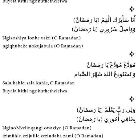
Buyela kithi ngokuthethelelwa
أَنَا سَأَتِرُك الْهَمْ (يَا رَمَضَانْ)
وَوَاصِلْ سُرُورِي (يَا رَمَضَانْ)
Ngizoshiya lonke usizi (O Ramadan)
ngiqhubeke nokujabula (O Ramadan)
مُوَدَّعْ مُوَدَّعْ يَا رَمَضَانْ
وَ نَسْتَودِعُ اللهَ شَهْرَ الصِّيام
Sala kahle, sala kahle, O Ramadan
Buyela kithi ngokuthethelelwa
وَلِي رَبِّ يَعْلَمْ (يَا رَمَضَانْ)
بِخَافِي أُمُورِي (يَا رَمَضَانْ)
NginoMvelinqangi owaziyo (O Ramadan)
izimfihlo ezijulile zezindaba zami (O Ramadan)