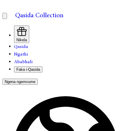
Qasida Collection
Nikela
Qasida
Ngathi
Ababhali
Faka i-Qasida
Ngena ngemvume