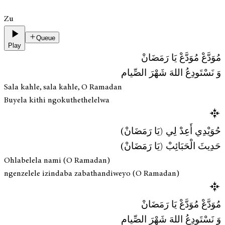
Zu
Queue
Play
مُوَدَّعْ مُوَدَّعْ يَا رَمَضَانْ
وَ نَسْتَودِعُ اللهَ شَهْرَ الصِّيام
Sala kahle, sala kahle, O Ramadan
Buyela kithi ngokuthethelelwa
حُوَيْدِي أَعِدْ لِي (يَا رَمَضَانْ)
حَدِيثَ الْحَبَائِبْ (يَا رَمَضَانْ)
Ohlabelela nami (O Ramadan)
ngenzelele izindaba zabathandiweyo (O Ramadan)
مُوَدَّعْ مُوَدَّعْ يَا رَمَضَانْ
وَ نَسْتَودِعُ اللهَ شَهْرَ الصِّيام