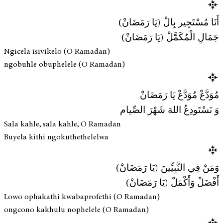
أَنَا مُسْتَجِير بِالْ (يَا رَمَضَانْ)
جَمَالِ الْمُكَمَّلْ (يَا رَمَضَانْ)
Ngicela isivikelo (O Ramadan)
ngobuhle obuphelele (O Ramadan)
مُوَدَّعْ مُوَدَّعْ يَا رَمَضَانْ
وَ نَسْتَودِعُ اللهَ شَهْرَ الصِّيام
Sala kahle, sala kahle, O Ramadan
Buyela kithi ngokuthethelelwa
وَمَنْ فِي النَّبِيِّينَ (يَا رَمَضَانْ)
أَفْضَلْ وَأَكْمَلْ (يَا رَمَضَانْ)
Lowo ophakathi kwabaprofethi (O Ramadan)
ongcono kakhulu nophelele (O Ramadan)