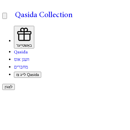
Qasida Collection
באַשטייַער
Qasida
וועגן אונז
מחברים
לייג צו Qasida
לאָגין