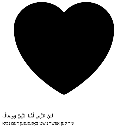
لَئِنْ عَزَّنِي لُقْيَا النَّبِيِّ وَوِصَالُه
איך קען אפֿשר נישט באַגעגענען דעם נבֿיא