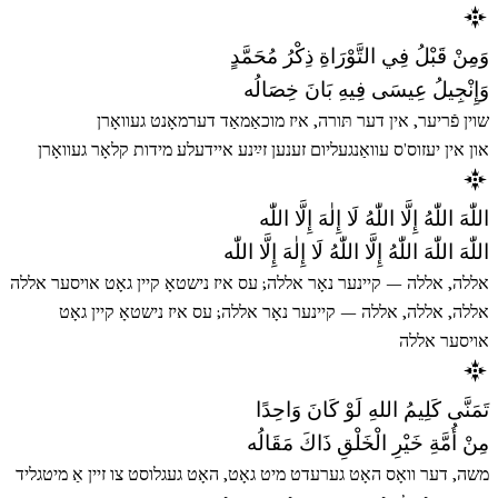
وَمِنْ قَبْلُ فِي التَّوْرَاةِ ذِكْرُ مُحَمَّدٍ
وَإِنْجِيلُ عِيسَى فِيهِ بَانَ خِصَالُه
שוין פֿריער, אין דער תּורה, איז מוכאַמאַד דערמאָנט געוואָרן
און אין יעזוס'ס עוואַנגעליום זענען זײַנע איידעלע מידות קלאָר געוואָרן
اللّٰهَ اللّٰهُ إِلَّا اللّٰهُ لَا إِلٰهَ إِلَّا اللّٰه
اللّٰهَ اللّٰهَ اللّٰهُ إِلَّا اللّٰهُ لَا إِلٰهَ إِلَّا اللّٰه
אללה, אללה — קיינער נאָר אללה; עס איז נישטאָ קיין גאָט אויסער אללה
אללה, אללה, אללה — קיינער נאָר אללה; עס איז נישטאָ קיין גאָט
אויסער אללה
تَمَنَّى كَلِيمُ اللهِ لَوْ كَانَ وَاحِدًا
مِنْ أُمَّةِ خَيْرِ الْخَلْقِ ذَاكَ مَقَالُه
משה, דער וואָס האָט גערעדט מיט גאָט, האָט געגלוסט צו זיין אַ מיטגליד