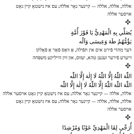
אללה, אללה, אללה — קיינער נאָר אללה; עס איז נישטאָ קיין גאָט
אויסער אללה
يُصَلِّي بِهِ الْمَهْدِيُّ يَا فَوْزَ أُمَّةٍ
يَؤُمُّهُمُ طَهَ وَعِيسَى وَآلُه
דער מהדי פֿירט אים אין תּפֿילה, אָ וואָס פֿאַר אַ פֿאָלק!
זייערע פֿירער זענען טהא, יעזוס, און זײַן הייליקע משפּחה
اللّٰهَ اللّٰهُ إِلَّا اللّٰهُ لَا إِلٰهَ إِلَّا اللّٰه
اللّٰهَ اللّٰهَ اللّٰهُ إِلَّا اللّٰهُ لَا إِلٰهَ إِلَّا اللّٰه
אללה, אללה — קיינער נאָר אללה; עס איז נישטאָ קיין גאָט אויסער אללה
אללה, אללה, אללה — קיינער נאָר אללה; עס איז נישטאָ קיין גאָט
אויסער אללה
أُرَجِّي لِقَا الْمَهْدِيِّ عَوْنًا وَمُرْشِدًا