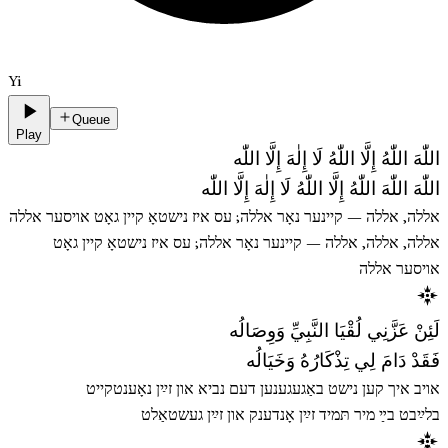
Yi
Queue
Play
اللّٰهَ اللّٰهُ إِلَّا اللّٰهُ لَا إِلٰهَ إِلَّا اللّٰه
اللّٰهَ اللّٰهَ اللّٰهُ إِلَّا اللّٰهُ لَا إِلٰهَ إِلَّا اللّٰه
אללה, אללה — קיינער נאָר אללה; עס איז נישטאָ קיין גאָט אויסער אללה
אללה, אללה, אללה — קיינער נאָר אללה; עס איז נישטאָ קיין גאָט
אויסער אללה
لَئِنْ عَزَّنِي لُقْيَا النَّبِيِّ وَوِصَالُه
فَقَدْ دَامَ لِي تِذْكَارُهُ وَخَيَالُه
אויב איך קען נישט באַגעגענען דעם נביא און זײַן נאָענטקייט
בלײַבט בײַ מיר תּמיד זײַן אָנדענק און זײַן געשטאַלט