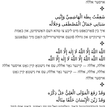
אויסער אללה
شَغِفْتُ بِطَهَ الْهَاشِمِيِّ وَإِنَّنِي
سَبَانِي جَمَالُ الْمُصْطَفَى وَجَلَالُه
איך בין פֿאַרכאַפּט מיט ליבע צו טהא דעם האַשימיטן, און באַמת
די שיינקייט און גדולה פֿונעם אויסדערוויילטן האָבן מיך געפֿאַנגען
اللّٰهَ اللّٰهُ إِلَّا اللّٰهُ لَا إِلٰهَ إِلَّا اللّٰه
اللّٰهَ اللّٰهَ اللّٰهُ إِلَّا اللّٰهُ لَا إِلٰهَ إِلَّا اللّٰه
אללה, אללה — קיינער נאָר אללה; עס איז נישטאָ קיין גאָט אויסער אללה
אללה, אללה, אללה — קיינער נאָר אללה; עס איז נישטאָ קיין גאָט
אויסער אללה
وَقَدْ رَفَعَ الْمَوْلَى الْعَلِيُّ جَلَّ ذِكْرُه
وَقَدْ زَيَّنَ الْإِنْسَانَ خَلْقًا مِثَالُه
דער דערהויבענער האַר, געלויבט זאָל זיין זײַן נאָמען, האָט אים הויך