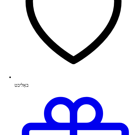
באַליבט