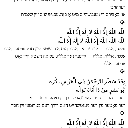
דערהויבן
און באַצירט די מענטשהייט מיט אַ באַשעפֿניש לויט זײַן שלמות
اللّٰهَ اللّٰهُ إِلَّا اللّٰهُ لَا إِلٰهَ إِلَّا اللّٰه
اللّٰهَ اللّٰهَ اللّٰهُ إِلَّا اللّٰهُ لَا إِلٰهَ إِلَّا اللّٰه
אללה, אללה — קיינער נאָר אללה; עס איז נישטאָ קיין גאָט אויסער אללה
אללה, אללה, אללה — קיינער נאָר אללה; עס איז נישטאָ קיין גאָט
אויסער אללה
وَقَدْ سَطَرَ الرَّحْمَنُ فِي الْعَرْشِ ذِكْرَه
أَبُو بَشَرٍ مَنْ ذَا أَتَاهُ نَوَالُه
דער רחמנותדיקער האָט פֿאַרשריבן זײַן נאָמען אויפֿן טראָן
דער פֿאָטער פֿון דער מענטשהייט האָט דורך דעם באַקומען זײַן חסד
اللّٰهَ اللّٰهُ إِلَّا اللّٰهُ لَا إِلٰهَ إِلَّا اللّٰه