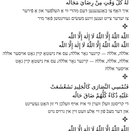
لَهُ كُلُّ وَقْتٍ مِنْ رِضَايَ مَجَالُه
איך האָף צו באַגעגענען דעם מהדי ווי אַ העלפֿער און אַ פֿירער
צו יעדער צייט זענען זײַנע מעשׂים געווינטשן פֿאַר מיר
اللّٰهَ اللّٰهُ إِلَّا اللّٰهُ لَا إِلٰهَ إِلَّا اللّٰه
اللّٰهَ اللّٰهَ اللّٰهُ إِلَّا اللّٰهُ لَا إِلٰهَ إِلَّا اللّٰه
אללה, אללה — קיינער נאָר אללה; עס איז נישטאָ קיין גאָט אויסער אללה
אללה, אללה, אללה — קיינער נאָר אללה; עס איז נישטאָ קיין גאָט
אויסער אללה
فَتُمْسِي النَّصَارَى كَالْجَلِيدِ تَشَعْشَعَتْ
عَلَيْهِ ذُكَاءٌ كُلُّهُمْ ضَاقَ حَالُه
די קריסטן וועלן ווערן ווי אײַז אויף וועלכן די זון האָט געשיינט
און דער מצבֿ פֿון זיי אַלע וועט זיין אין גרויס נויט
اللّٰهَ اللّٰهُ إِلَّا اللّٰهُ لَا إِلٰهَ إِلَّا اللّٰه