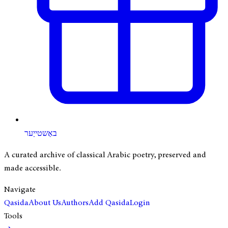
באַשטייַער
A curated archive of classical Arabic poetry, preserved and
made accessible.
Navigate
Qasida
About Us
Authors
Add Qasida
Login
Tools