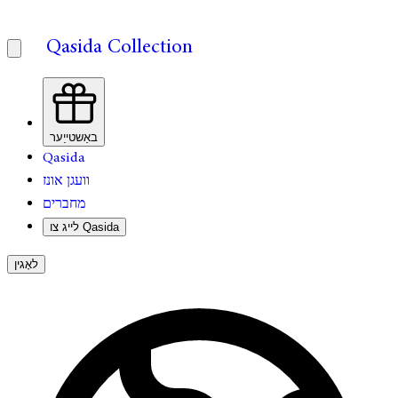
Qasida Collection
באַשטייַער
Qasida
וועגן אונז
מחברים
לייג צו Qasida
לאָגין