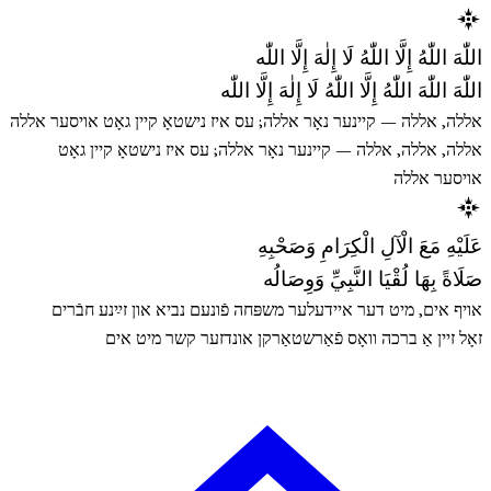
اللّٰهَ اللّٰهُ إِلَّا اللّٰهُ لَا إِلٰهَ إِلَّا اللّٰه
اللّٰهَ اللّٰهَ اللّٰهُ إِلَّا اللّٰهُ لَا إِلٰهَ إِلَّا اللّٰه
אללה, אללה — קיינער נאָר אללה; עס איז נישטאָ קיין גאָט אויסער אללה
אללה, אללה, אללה — קיינער נאָר אללה; עס איז נישטאָ קיין גאָט
אויסער אללה
عَلَيْهِ مَعَ الْآلِ الْكِرَامِ وَصَحْبِهِ
صَلَاةً بِهَا لُقْيَا النَّبِيِّ وَوِصَالُه
אויף אים, מיט דער איידעלער משפּחה פֿונעם נביא און זײַנע חבֿרים
זאָל זיין אַ ברכה וואָס פֿאַרשטאַרקן אונדזער קשר מיט אים