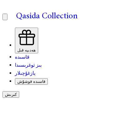
Qasida Collection
ھەدىيە قىل
قاسىدە
بىز توغرىسىدا
يازغۇچىلار
قاسىدە قوشۇش
كىرىش