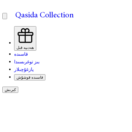
Qasida Collection
ھەدىيە قىل
قاسىدە
بىز توغرىسىدا
يازغۇچىلار
قاسىدە قوشۇش
كىرىش