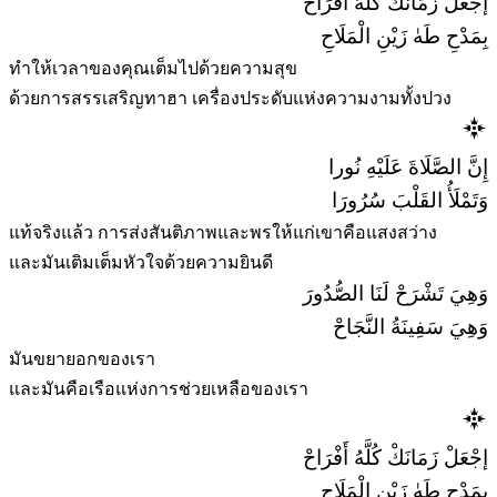
إجْعَلْ زَمَانَكْ كُلَّهُ أَفْرَاحْ
بِمَدْحِ طَهٰ زَيْنِ الْمَلَاحِ
ทำให้เวลาของคุณเต็มไปด้วยความสุข
ด้วยการสรรเสริญทาฮา เครื่องประดับแห่งความงามทั้งปวง
إِنَّ الصَّلَاةَ عَلَيْهِ نُورا
وَتَمْلَأُ القَلْبَ سُرُورَا
แท้จริงแล้ว การส่งสันติภาพและพรให้แก่เขาคือแสงสว่าง
และมันเติมเต็มหัวใจด้วยความยินดี
وَهِيَ تَشْرَحْ لَنَا الصُّدُورَ
وَهِيَ سَفِينَةُ النَّجَاحْ
มันขยายอกของเรา
และมันคือเรือแห่งการช่วยเหลือของเรา
إجْعَلْ زَمَانَكْ كُلَّهُ أَفْرَاحْ
بِمَدْحِ طَهٰ زَيْنِ الْمَلَاحِ