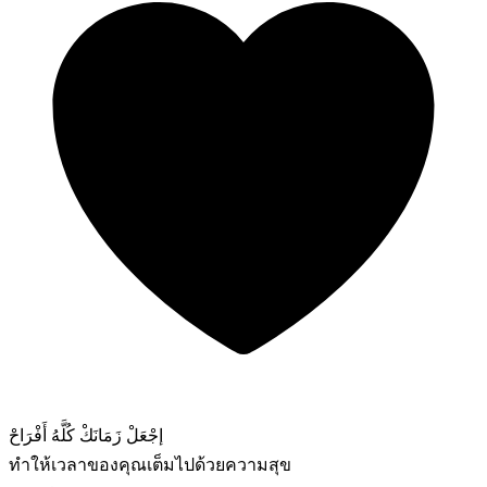
إجْعَلْ زَمَانَكْ كُلَّهُ أَفْرَاحْ
ทำให้เวลาของคุณเต็มไปด้วยความสุข