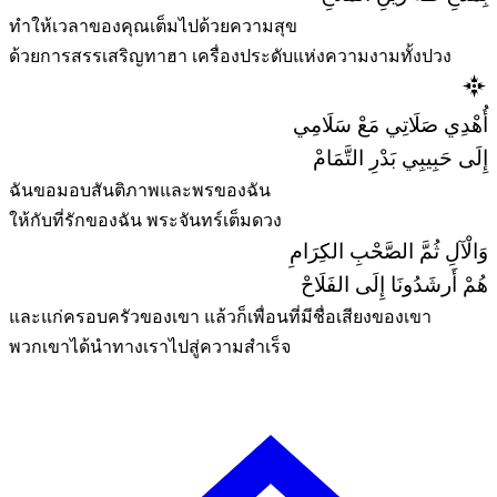
ทำให้เวลาของคุณเต็มไปด้วยความสุข
ด้วยการสรรเสริญทาฮา เครื่องประดับแห่งความงามทั้งปวง
أُهْدِي صَلَاتِي مَعْ سَلَامِي
إِلَى حَبِيبِي بَدْرِ التَّمَامْ
ฉันขอมอบสันติภาพและพรของฉัน
ให้กับที่รักของฉัน พระจันทร์เต็มดวง
وَالْآلِ ثُمَّ الصَّحْبِ الكِرَامِ
هُمْ أَرشَدُونَا إِلَى الفَلَاحْ
และแก่ครอบครัวของเขา แล้วก็เพื่อนที่มีชื่อเสียงของเขา
พวกเขาได้นำทางเราไปสู่ความสำเร็จ