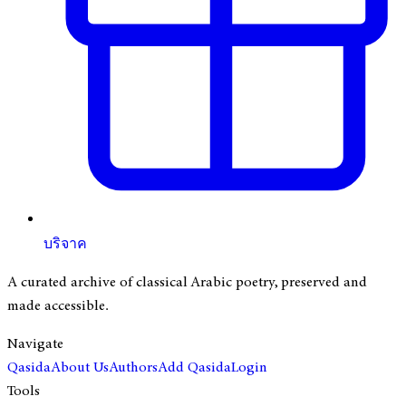
บริจาค
A curated archive of classical Arabic poetry, preserved and
made accessible.
Navigate
Qasida
About Us
Authors
Add Qasida
Login
Tools