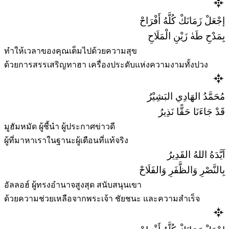
إجْعَلْ زَمَانَكْ كُلَّهُ أَفْرَاحْ
بِمَدْحِ طَهٰ زَيْنِ الْمَلَاحِ
ทำให้เวลาของคุณเต็มไปด้วยความสุข
ด้วยการสรรเสริญทาฮา เครื่องประดับแห่งความงามทั้งปวง
مُحَمَّدُ الهَادِي البَشِيْرُ
قَدْ جَاءَنَا حَقًّا نَذِيرُ
มูฮัมหมัด ผู้ชี้นำ ผู้ประกาศข่าวดี
ผู้ที่มาหาเราในฐานะผู้เตือนที่แท้จริง
اَيَّدَهُ اللهُ القَدِيرُ
بِالنَّصْرِ وَالظَّفَرِ وَالفَلَاحْ
อัลลอฮ์ ผู้ทรงอำนาจสูงสุด สนับสนุนเขา
ด้วยความช่วยเหลือจากพระเจ้า ชัยชนะ และความสำเร็จ