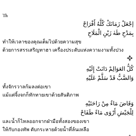
Th
إجْعَلْ زَمَانَكْ كُلَّهُ أَفْرَاحْ
بِمَدْحِ طَهٰ زَيْنِ الْمَلَاحِ
ทำให้เวลาของคุณเต็มไปด้วยความสุข
ด้วยการสรรเสริญทาฮา เครื่องประดับแห่งความงามทั้งปวง
كُلُّ العَوَالِمْ دَانَتْ إِلَيْهِ
وَالضَّبُّ قَدْ سَلَّمْ عَلَيْهِ
ทั้งจักรวาลก้มลงต่อเขา
แม้แต่จิ้งจกก็ทักทายเขาด้วยสันติภาพ
وَفَاضَ مَاءٌ مِنْ رَاحَتَيْهِ
لِلْجَيْشِ أَرْوَى مَاءً طَفَاحْ
และน้ำก็ไหลออกจากฝ่ามือทั้งสองของเขา
ให้กับกองทัพ ดับกระหายด้วยน้ำที่ล้นเหลือ