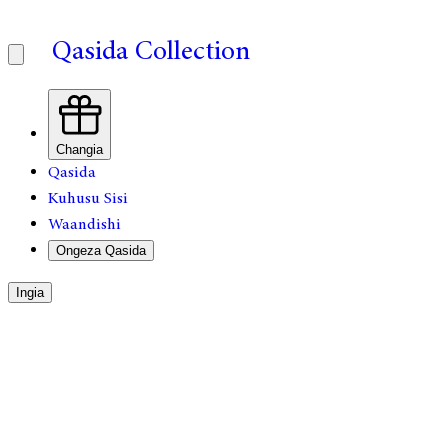
Qasida Collection
Changia
Qasida
Kuhusu Sisi
Waandishi
Ongeza Qasida
Ingia