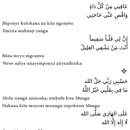
عَافِنِي مِنْ كُلِّ دَاءٍ
وَاقْضِ عَنِّي حَاجَتِي
Niponye kutokana na kila ugonjwa
Timizia mahitaji yangu
إِنَّ لِي قَلْباً سَقِيماً
أَنْتَ مَنْ يَشْفِي العَلِيلْ
Nina moyo mgonjwa
Wewe ndiye unayemponya aliyeathirika
حَسْبِي رَبِّي جَلَّ الله
مَا فِي بِقَلْبِي غَيْرُ اللَّهُ
Mola wangu anatosha, utukufu kwa Mungu
Hakuna kitu moyoni mwangu isipokuwa Mungu
عَلَى الهَادِي صَلَّى الله
لَا إِلَهَ إِلَّا الله