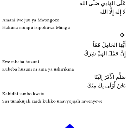
عَلَى الهَادِي صَلَّى الله
لَا إِلَهَ إِلَّا الله
Amani iwe juu ya Mwongozo
Hakuna mungu isipokuwa Mungu
أَيُّهَا الحَامِلُ هَمّاً
إِنَّ حَمْلَ الهَمِّ شِرْكٌ
Ewe mbeba huzuni
Kubeba huzuni ni aina ya ushirikina
سَلِّمِ الْأَمْرَ إِلَيْنَا
نَحْنُ أَوْلَى بِكَ مِنْكَ
Kabidhi jambo kwetu
Sisi tunakujali zaidi kuliko unavyojijali mwenyewe