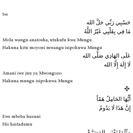
Sw
حَسْبِي رَبِّي جَلَّ الله
مَا فِي بِقَلْبِي غَيْرُ اللَّهُ
Mola wangu anatosha, utukufu kwa Mungu
Hakuna kitu moyoni mwangu isipokuwa Mungu
عَلَى الهَادِي صَلَّى الله
لَا إِلَهَ إِلَّا الله
Amani iwe juu ya Mwongozo
Hakuna mungu isipokuwa Mungu
أَيُّهَا الحَامِلُ هَمّاً
إِنَّ هَذَا لَا يَدُومُ
Ewe mbeba huzuni
Hii haitadumu
مِثْلَمَا تَفْنَى المَسَرَّةْ