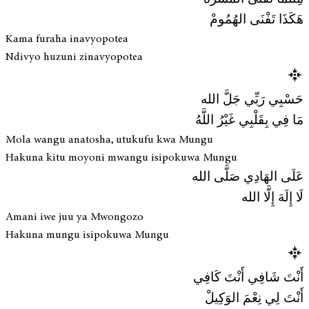
هَكَذَا تَفْنَى الهُمُومْ
Kama furaha inavyopotea
Ndivyo huzuni zinavyopotea
حَسْبِي رَبِّي جَلَّ الله
مَا فِي بِقَلْبِي غَيْرُ اللَّهُ
Mola wangu anatosha, utukufu kwa Mungu
Hakuna kitu moyoni mwangu isipokuwa Mungu
عَلَى الهَادِي صَلَّى الله
لَا إِلَهَ إِلَّا الله
Amani iwe juu ya Mwongozo
Hakuna mungu isipokuwa Mungu
أَنْتَ شَافِي أَنْتَ كَافِي
أَنْتَ لِي نِعْمَ الوَكِيلْ