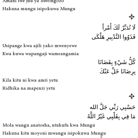
Amani iwe juu ya Mwongozo
Hakuna mungu isipokuwa Mungu
لَا تُدَبِّرْ لَكَ أَمْراً
فَذَوُوا التَّدْبِيرِ هَلْكَى
Usipange kwa ajili yako mwenyewe
Kwa kuwa wapangaji wameangamia
كُلُّ شَيْءٍ بِقَضَانَا
بِرِضَانَا خَلِّ عَنْكَ
Kila kitu ni kwa amri yetu
Ridhika na mapenzi yetu
حَسْبِي رَبِّي جَلَّ الله
مَا فِي بِقَلْبِي غَيْرُ اللَّهُ
Mola wangu anatosha, utukufu kwa Mungu
Hakuna kitu moyoni mwangu isipokuwa Mungu