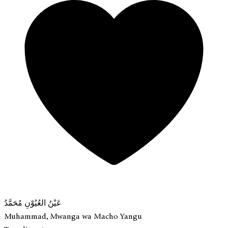
عَيْنُ العُيُوْنِ مُحَمَّدُ
Muhammad, Mwanga wa Macho Yangu