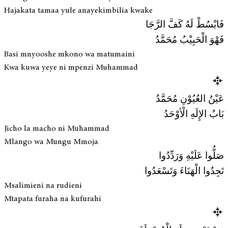
Hajakata tamaa yule anayekimbilia kwake
فَابْسُطْ لَهُ كَفَّ الرَّجَا
فَهْوَ الْحَبِيْبُ مُحَمَّدُ
Basi mnyooshe mkono wa matumaini
Kwa kuwa yeye ni mpenzi Muhammad
عَيْنُ العُيُوْنِ مُحَمَّدُ
بَابُ الإِلَهِ الْأوْحَدُ
Jicho la macho ni Muhammad
Mlango wa Mungu Mmoja
صَلُّوا عَلَيْهِ وَرَدِّدُوا
تَجِدُوا الْهَنَاءَ وَتَسْعَدُوا
Msalimieni na rudieni
Mtapata furaha na kufurahi