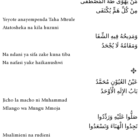
مَنْ يَهْوَى طَهَ الْمُصْطَفَى
مِنْ كُلِّ هَمٍّ يُكْتَفَى
Yeyote anayempenda Taha Mteule
Atatosheka na kila huzuni
وَمَدِيحُهُ فِيهِ الشِّفَا
وَمَقَامُهُ لَا يُجْحَدُ
Na ndani ya sifa zake kuna tiba
Na nafasi yake haikanushwi
عَيْنُ العُيُوْنِ مُحَمَّدُ
بَابُ الإِلَهِ الْأوْحَدُ
Jicho la macho ni Muhammad
Mlango wa Mungu Mmoja
صَلُّوا عَلَيْهِ وَرَدِّدُوا
تَجِدُوا الْهَنَاءَ وَتَسْعَدُوا
Msalimieni na rudieni