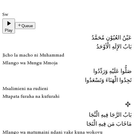
Sw
Queue
Play
عَيْنُ العُيُوْنِ مُحَمَّدُ
بَابُ الإِلَهِ الْأوْحَدُ
Jicho la macho ni Muhammad
Mlango wa Mungu Mmoja
صَلُّوا عَلَيْهِ وَرَدِّدُوا
تَجِدُوا الْهَنَاءَ وَتَسْعَدُوا
Msalimieni na rudieni
Mtapata furaha na kufurahi
بَابُ الرَّجَا فِيهِ الْنَّجَا
مَاخَابَ مَن فِيهِ الْتَجَا
Mlango wa matumaini ndani yake kuna wokovu