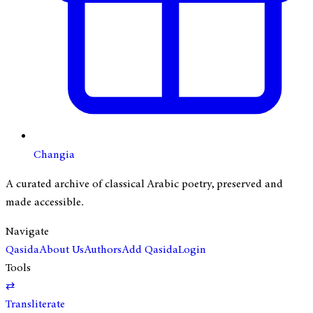
Changia
A curated archive of classical Arabic poetry, preserved and
made accessible.
Navigate
Qasida
About Us
Authors
Add Qasida
Login
Tools
⇄
Transliterate