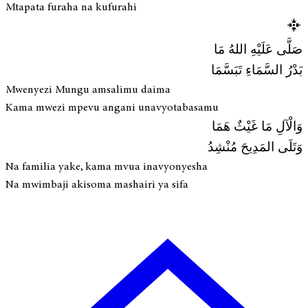
Mtapata furaha na kufurahi
صَلَّى عَلَيْهِ اللهُ مَا
بَدْرُ السَّمَاءِ تَبَسَّمَا
Mwenyezi Mungu amsalimu daima
Kama mwezi mpevu angani unavyotabasamu
وَالْآلِ مَا غَيْثٌ هَمَا
وَتَلَى المَدِيحَ مُنْشِدُ
Na familia yake, kama mvua inavyonyesha
Na mwimbaji akisoma mashairi ya sifa