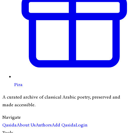
Pira
A curated archive of classical Arabic poetry, preserved and
made accessible.
Navigate
Qasida
About Us
Authors
Add Qasida
Login
Tools