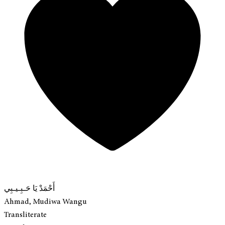
أَحْمَدْ يَا حَـبِـيـبِي
Ahmad, Mudiwa Wangu
Transliterate