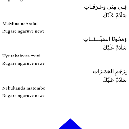
فِـي مِنَى وَعَـرَفَـاتِ
سَلَامْ عَلَيْكَ
MuMina neArafat
Rugare ngaruve newe
وَمَحُونَا السَيِّـــئَــاتِ
سَلَامْ عَلَيْكَ
Uye takabvisa zvivi
Rugare ngaruve newe
بِرَجْمِ الجَمَـرَاتِ
سَلَامْ عَلَيْكَ
Nekukanda matombo
Rugare ngaruve newe