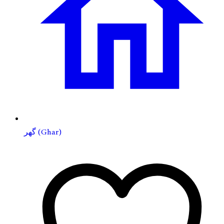
گهر (Ghar)