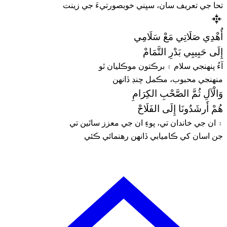
تحا جي تعريف سان، سڀني خوبصورتيءَ جي زينت
أُهْدِي صَلَاتِي مَعْ سَلَامِي
إِلَى حَبِيبِي بَدْرِ التَّمَامْ
آءُ پنهنجي سلام ۽ برڪتون موڪليان ٿو
منهنجي محبوب، مڪمل چنڊ ڏانهن
وَالْآلِ ثُمَّ الصَّحْبِ الكِرَامِ
هُمْ أَرشَدُونَا إِلَى الفَلَاحْ
۽ ان جي خاندان تي، پوءِ ان جي معزز ساٿين تي
جن اسان کي ڪاميابي ڏانهن رهنمائي ڪئي