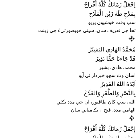
إجْعَلْ زَمَانَكْ كُلَّهُ أَفْرَاحْ
بِمَدْحِ طَهٰ زَيْنِ الْمَلَاحِ
سڀ وقت خوشيون ڀريو
تحا جي تعريف سان، سڀني خوبصورتيءَ جي زينت
مُحَمَّدُ الهَادِي البَشِيْرُ
قَدْ جَاءَنَا حَقًّا نَذِيرُ
محمد، هادي، بشير
اسان وٽ سچو خبردار ٿي آيو
اَيَّدَهُ اللهُ القَدِيرُ
بِالنَّصْرِ وَالظَّفَرِ وَالفَلَاحْ
الله، سڀ کان طاقتور، ان جي مدد ڪئي
الهامي مدد، فتح ۽ ڪاميابي سان
إجْعَلْ زَمَانَكْ كُلَّهُ أَفْرَاحْ