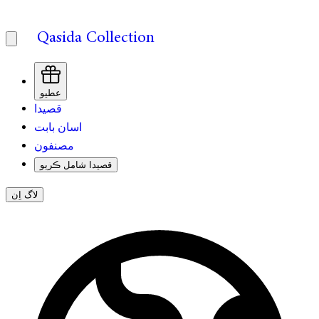
Qasida Collection
عطيو
قصيدا
اسان بابت
مصنفون
قصيدا شامل ڪريو
لاگ اِن