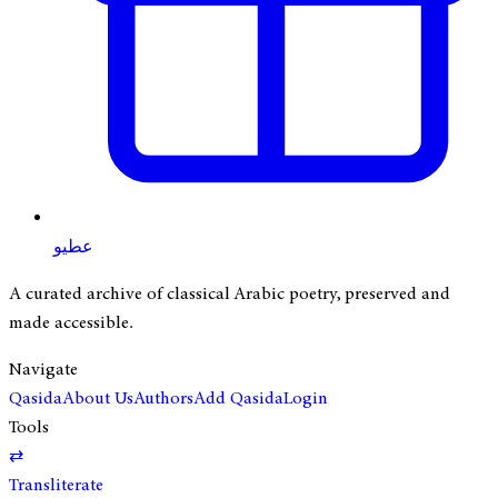
عطيو
A curated archive of classical Arabic poetry, preserved and
made accessible.
Navigate
Qasida
About Us
Authors
Add Qasida
Login
Tools
⇄
Transliterate