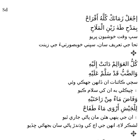
Sd
إجْعَلْ زَمَانَكْ كُلَّهُ أَفْرَاحْ
بِمَدْحِ طَهٰ زَيْنِ الْمَلَاحِ
سڀ وقت خوشيون ڀريو
تحا جي تعريف سان، سڀني خوبصورتيءَ جي زينت
كُلُّ العَوَالِمْ دَانَتْ إِلَيْهِ
وَالضَّبُّ قَدْ سَلَّمْ عَلَيْهِ
سڄي ڪائنات ان ڏانهن جهڪي وئي
۽ ڇپڪلي به ان کي سلام ڪيو
وَفَاضَ مَاءٌ مِنْ رَاحَتَيْهِ
لِلْجَيْشِ أَرْوَى مَاءً طَفَاحْ
۽ ان جي ٻنهي هٿن مان پاڻي جاري ٿيو
لشڪر لاءِ، انهن جي اڃ کي وڌندڙ پاڻي سان بجھائي ڇڏيو