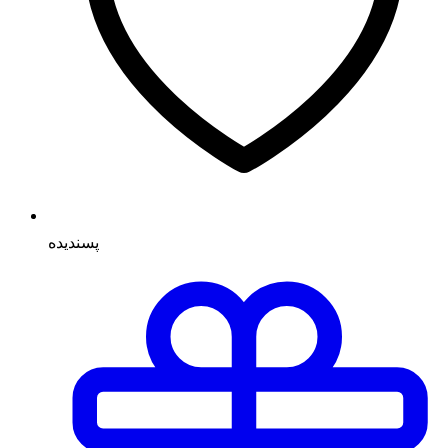
پسنديده