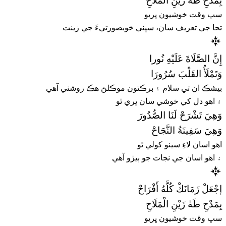
بِمَدْحِ طَهٰ زَيْنِ الْمَلَاحِ
سڀ وقت خوشيون ڀريو
تحا جي تعريف سان، سڀني خوبصورتيءَ جي زينت
إِنَّ الصَّلَاةَ عَلَيْهِ نُورا
وَتَمْلَأُ القَلْبَ سُرُورَا
بيشڪ ان تي سلام ۽ برڪتون موڪلڻ هڪ روشني آهي
۽ اهو دل کي خوشي سان ڀري ٿو
وَهِيَ تَشْرَحْ لَنَا الصُّدُورَ
وَهِيَ سَفِينَةُ النَّجَاحْ
اهو اسان لاءِ سينو کولي ٿو
۽ اهو اسان جي نجات جو ٻيڙو آهي
إجْعَلْ زَمَانَكْ كُلَّهُ أَفْرَاحْ
بِمَدْحِ طَهٰ زَيْنِ الْمَلَاحِ
سڀ وقت خوشيون ڀريو