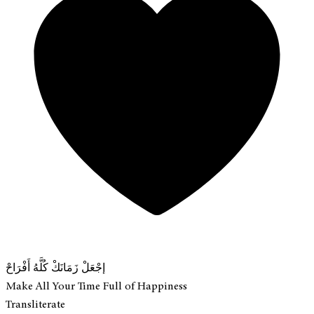
إجْعَلْ زَمَانَكْ كُلَّهُ أَفْرَاحْ
Make All Your Time Full of Happiness
Transliterate