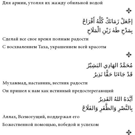
Для армии, утоляя их жажду обильной водой
إجْعَلْ زَمَانَكْ كُلَّهُ أَفْرَاحْ
بِمَدْحِ طَهٰ زَيْنِ الْمَلَاحِ
Сделай все свое время полным радости
С восхвалением Таха, украшением всей красоты
مُحَمَّدُ الهَادِي البَشِيْرُ
قَدْ جَاءَنَا حَقًّا نَذِيرُ
Мухаммад, наставник, вестник радости
Он пришел к нам как истинный предостерегающий
اَيَّدَهُ اللهُ القَدِيرُ
بِالنَّصْرِ وَالظَّفَرِ وَالفَلَاحْ
Аллах, Всемогущий, поддержал его
Божественной помощью, победой и успехом