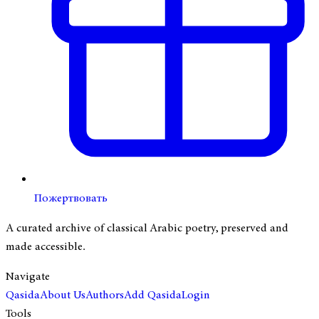
Пожертвовать
A curated archive of classical Arabic poetry, preserved and
made accessible.
Navigate
Qasida
About Us
Authors
Add Qasida
Login
Tools