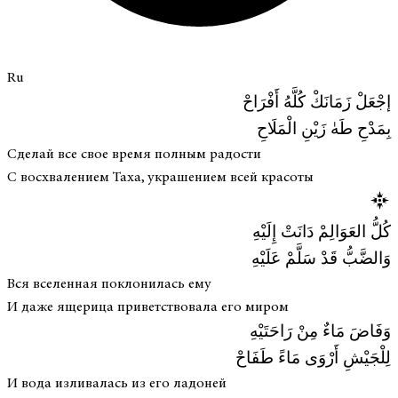
Ru
إجْعَلْ زَمَانَكْ كُلَّهُ أَفْرَاحْ
بِمَدْحِ طَهٰ زَيْنِ الْمَلَاحِ
Сделай все свое время полным радости
С восхвалением Таха, украшением всей красоты
كُلُّ العَوَالِمْ دَانَتْ إِلَيْهِ
وَالضَّبُّ قَدْ سَلَّمْ عَلَيْهِ
Вся вселенная поклонилась ему
И даже ящерица приветствовала его миром
وَفَاضَ مَاءٌ مِنْ رَاحَتَيْهِ
لِلْجَيْشِ أَرْوَى مَاءً طَفَاحْ
И вода изливалась из его ладоней