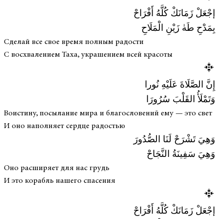
إجْعَلْ زَمَانَكْ كُلَّهُ أَفْرَاحْ
بِمَدْحِ طَهٰ زَيْنِ الْمَلَاحِ
Сделай все свое время полным радости
С восхвалением Таха, украшением всей красоты
إِنَّ الصَّلَاةَ عَلَيْهِ نُورا
وَتَمْلَأُ القَلْبَ سُرُورَا
Воистину, посылание мира и благословений ему — это свет
И оно наполняет сердце радостью
وَهِيَ تَشْرَحْ لَنَا الصُّدُورَ
وَهِيَ سَفِينَةُ النَّجَاحْ
Оно расширяет для нас грудь
И это корабль нашего спасения
إجْعَلْ زَمَانَكْ كُلَّهُ أَفْرَاحْ