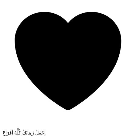
إجْعَلْ زَمَانَكْ كُلَّهُ أَفْرَاحْ