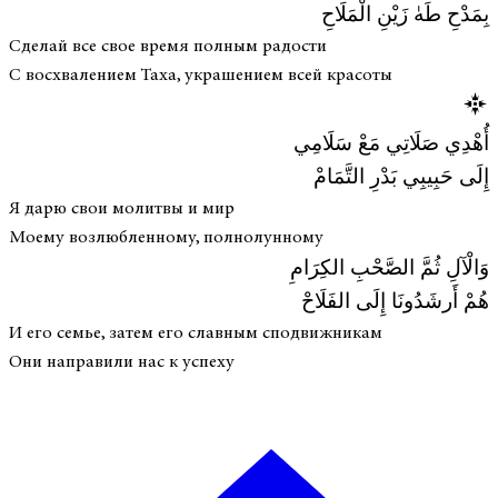
بِمَدْحِ طَهٰ زَيْنِ الْمَلَاحِ
Сделай все свое время полным радости
С восхвалением Таха, украшением всей красоты
أُهْدِي صَلَاتِي مَعْ سَلَامِي
إِلَى حَبِيبِي بَدْرِ التَّمَامْ
Я дарю свои молитвы и мир
Моему возлюбленному, полнолунному
وَالْآلِ ثُمَّ الصَّحْبِ الكِرَامِ
هُمْ أَرشَدُونَا إِلَى الفَلَاحْ
И его семье, затем его славным сподвижникам
Они направили нас к успеху