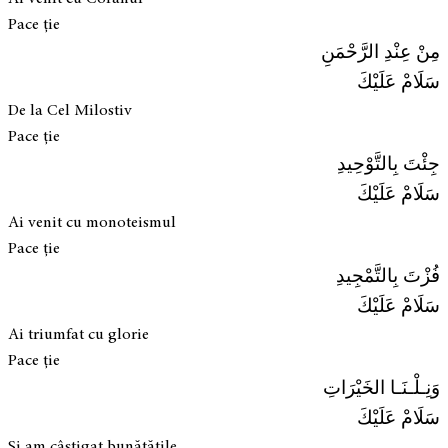
Pace ție
مِنْ عِنْدِ الرَّحْمَنِ
سَلَامْ عَلَيْكَ
De la Cel Milostiv
Pace ție
جِئْتَ بِالتَّوْحِيدِ
سَلَامْ عَلَيْكَ
Ai venit cu monoteismul
Pace ție
فُزْتَ بِالتَّمْجِيدِ
سَلَامْ عَلَيْكَ
Ai triumfat cu glorie
Pace ție
وَنِـلْـنَـا الخَيْرَاتِ
سَلَامْ عَلَيْكَ
Și am câștigat bunătățile