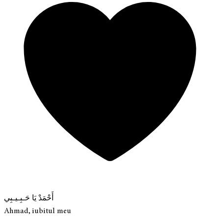
أَحْمَدْ يَا حَـبِـيـبِي
Ahmad, iubitul meu