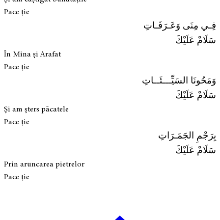
Pace ție
فِـي مِنَى وَعَـرَفَـاتِ
سَلَامْ عَلَيْكَ
În Mina și Arafat
Pace ție
وَمَحُونَا السَيِّـــئَــاتِ
سَلَامْ عَلَيْكَ
Și am șters păcatele
Pace ție
بِرَجْمِ الجَمَـرَاتِ
سَلَامْ عَلَيْكَ
Prin aruncarea pietrelor
Pace ție