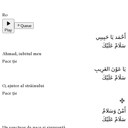
Ro
Queue
Play
أَحْمَد يَا حَبِيبِي
سَلَامْ عَلَيْكَ
Ahmad, iubitul meu
Pace ție
يَا عَوْنَ الغَرِيبِ
سَلَامْ عَلَيْكَ
O, ajutor al străinului
Pace ție
أَمْنٌ وَسَلامٌ
سَلَامْ عَلَيْكَ
Un sanctuar de pace și siguranță