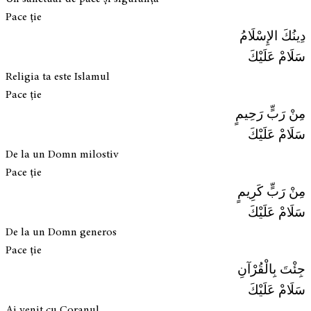
Pace ție
دِينُكَ الإِسْلَامُ
سَلَامْ عَلَيْكَ
Religia ta este Islamul
Pace ție
مِنْ رَبٍّ رَحِيمٍ
سَلَامْ عَلَيْكَ
De la un Domn milostiv
Pace ție
مِنْ رَبٍّ كَرِيمٍ
سَلَامْ عَلَيْكَ
De la un Domn generos
Pace ție
جِئْتَ بِالْقُرْآنِ
سَلَامْ عَلَيْكَ
Ai venit cu Coranul