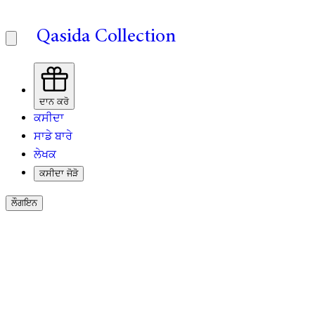
Qasida Collection
ਦਾਨ ਕਰੋ
ਕਸੀਦਾ
ਸਾਡੇ ਬਾਰੇ
ਲੇਖਕ
ਕਸੀਦਾ ਜੋੜੋ
ਲੌਗਇਨ