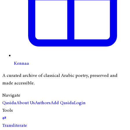
Kennaa
A curated archive of classical Arabic poetry, preserved and
made accessible.
Navigate
Qasida
About Us
Authors
Add Qasida
Login
Tools
⇄
Transliterate