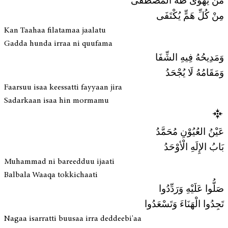
مَنْ يَهْوَى طَهَ الْمُصْطَفَى
مِنْ كُلِّ هَمٍّ يُكْتَفَى
Kan Taahaa filatamaa jaalatu
Gadda hunda irraa ni quufama
وَمَدِيحُهُ فِيهِ الشِّفَا
وَمَقَامُهُ لَا يُجْحَدُ
Faarsuu isaa keessatti fayyaan jira
Sadarkaan isaa hin mormamu
عَيْنُ العُيُوْنِ مُحَمَّدُ
بَابُ الإِلَهِ الْأوْحَدُ
Muhammad ni bareedduu ijaati
Balbala Waaqa tokkichaati
صَلُّوا عَلَيْهِ وَرَدِّدُوا
تَجِدُوا الْهَنَاءَ وَتَسْعَدُوا
Nagaa isarratti buusaa irra deddeebi'aa