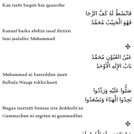
Kan isatti baqate hin qaanofne
فَابْسُطْ لَهُ كَفَّ الرَّجَا
فَهْوَ الْحَبِيْبُ مُحَمَّدُ
Kanaaf harka abdiin isaaf diriirsi
Inni jaalallee Muhammad
عَيْنُ العُيُوْنِ مُحَمَّدُ
بَابُ الإِلَهِ الْأوْحَدُ
Muhammad ni bareedduu ijaati
Balbala Waaqa tokkichaati
صَلُّوا عَلَيْهِ وَرَدِّدُوا
تَجِدُوا الْهَنَاءَ وَتَسْعَدُوا
Nagaa isarratti buusaa irra deddeebi'aa
Gammachuu ni argituu ni gammaddus