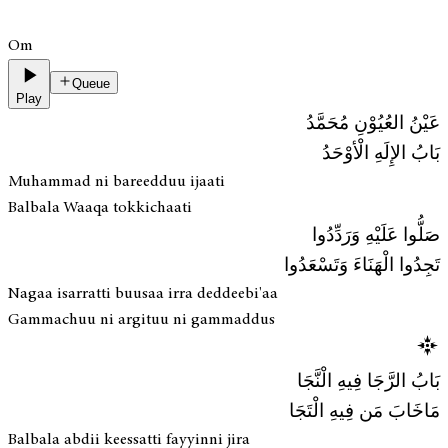
Om
Queue
Play
عَيْنُ العُيُوْنِ مُحَمَّدُ
بَابُ الإِلَهِ الْأوْحَدُ
Muhammad ni bareedduu ijaati
Balbala Waaqa tokkichaati
صَلُّوا عَلَيْهِ وَرَدِّدُوا
تَجِدُوا الْهَنَاءَ وَتَسْعَدُوا
Nagaa isarratti buusaa irra deddeebi'aa
Gammachuu ni argituu ni gammaddus
بَابُ الرَّجَا فِيهِ الْنَّجَا
مَاخَابَ مَن فِيهِ الْتَجَا
Balbala abdii keessatti fayyinni jira