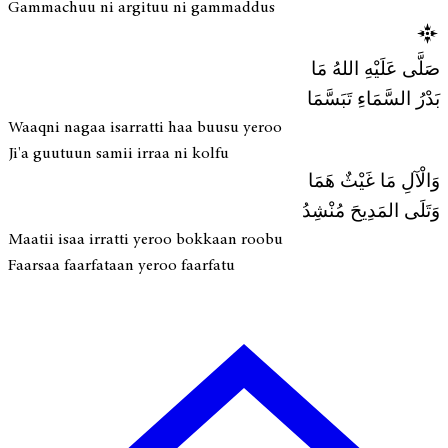
Gammachuu ni argituu ni gammaddus
صَلَّى عَلَيْهِ اللهُ مَا
بَدْرُ السَّمَاءِ تَبَسَّمَا
Waaqni nagaa isarratti haa buusu yeroo
Ji'a guutuun samii irraa ni kolfu
وَالْآلِ مَا غَيْثٌ هَمَا
وَتَلَى المَدِيحَ مُنْشِدُ
Maatii isaa irratti yeroo bokkaan roobu
Faarsaa faarfataan yeroo faarfatu