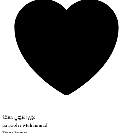
عَيْنُ العُيُوْنِ مُحَمَّدُ
Ija Ijoolee Muhammad