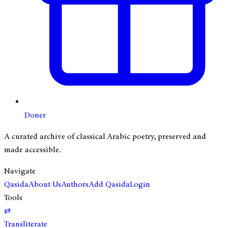
Doner
A curated archive of classical Arabic poetry, preserved and
made accessible.
Navigate
Qasida
About Us
Authors
Add Qasida
Login
Tools
⇄
Transliterate