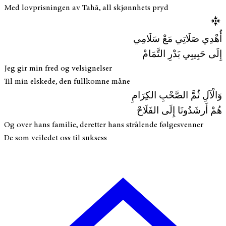
Med lovprisningen av Tahā, all skjønnhets pryd
أُهْدِي صَلَاتِي مَعْ سَلَامِي
إِلَى حَبِيبِي بَدْرِ التَّمَامْ
Jeg gir min fred og velsignelser
Til min elskede, den fullkomne måne
وَالْآلِ ثُمَّ الصَّحْبِ الكِرَامِ
هُمْ أَرشَدُونَا إِلَى الفَلَاحْ
Og over hans familie, deretter hans strålende følgesvenner
De som veiledet oss til suksess