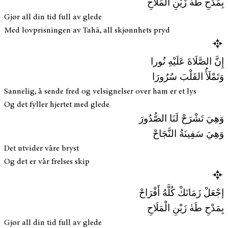
بِمَدْحِ طَهٰ زَيْنِ الْمَلَاحِ
Gjør all din tid full av glede
Med lovprisningen av Tahā, all skjønnhets pryd
إِنَّ الصَّلَاةَ عَلَيْهِ نُورا
وَتَمْلَأُ القَلْبَ سُرُورَا
Sannelig, å sende fred og velsignelser over ham er et lys
Og det fyller hjertet med glede
وَهِيَ تَشْرَحْ لَنَا الصُّدُورَ
وَهِيَ سَفِينَةُ النَّجَاحْ
Det utvider våre bryst
Og det er vår frelses skip
إجْعَلْ زَمَانَكْ كُلَّهُ أَفْرَاحْ
بِمَدْحِ طَهٰ زَيْنِ الْمَلَاحِ
Gjør all din tid full av glede