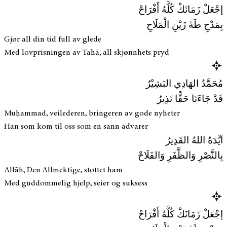
إجْعَلْ زَمَانَكْ كُلَّهُ أَفْرَاحْ
بِمَدْحِ طَهٰ زَيْنِ الْمَلَاحِ
Gjør all din tid full av glede
Med lovprisningen av Tahā, all skjønnhets pryd
مُحَمَّدُ الهَادِي البَشِيْرُ
قَدْ جَاءَنَا حَقًّا نَذِيرُ
Muḥammad, veilederen, bringeren av gode nyheter
Han som kom til oss som en sann advarer
اَيَّدَهُ اللهُ القَدِيرُ
بِالنَّصْرِ وَالظَّفَرِ وَالفَلَاحْ
Allāh, Den Allmektige, støttet ham
Med guddommelig hjelp, seier og suksess
إجْعَلْ زَمَانَكْ كُلَّهُ أَفْرَاحْ