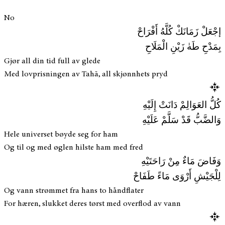
No
إجْعَلْ زَمَانَكْ كُلَّهُ أَفْرَاحْ
بِمَدْحِ طَهٰ زَيْنِ الْمَلَاحِ
Gjør all din tid full av glede
Med lovprisningen av Tahā, all skjønnhets pryd
كُلُّ العَوَالِمْ دَانَتْ إِلَيْهِ
وَالضَّبُّ قَدْ سَلَّمْ عَلَيْهِ
Hele universet bøyde seg for ham
Og til og med øglen hilste ham med fred
وَفَاضَ مَاءٌ مِنْ رَاحَتَيْهِ
لِلْجَيْشِ أَرْوَى مَاءً طَفَاحْ
Og vann strømmet fra hans to håndflater
For hæren, slukket deres tørst med overflod av vann