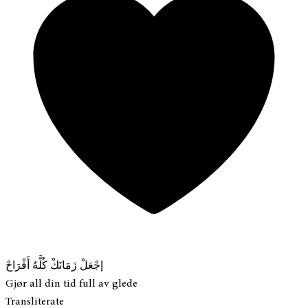
إجْعَلْ زَمَانَكْ كُلَّهُ أَفْرَاحْ
Gjør all din tid full av glede
Transliterate