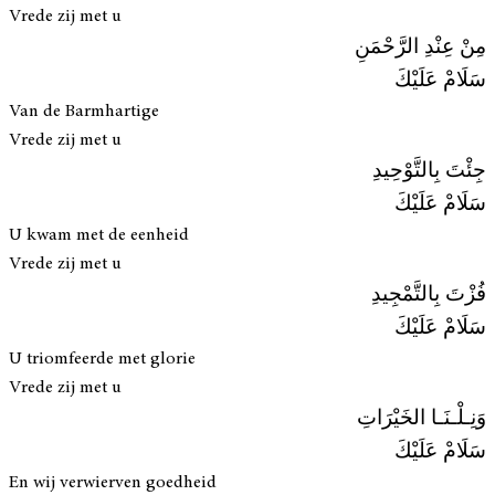
Vrede zij met u
مِنْ عِنْدِ الرَّحْمَنِ
سَلَامْ عَلَيْكَ
Van de Barmhartige
Vrede zij met u
جِئْتَ بِالتَّوْحِيدِ
سَلَامْ عَلَيْكَ
U kwam met de eenheid
Vrede zij met u
فُزْتَ بِالتَّمْجِيدِ
سَلَامْ عَلَيْكَ
U triomfeerde met glorie
Vrede zij met u
وَنِـلْـنَـا الخَيْرَاتِ
سَلَامْ عَلَيْكَ
En wij verwierven goedheid