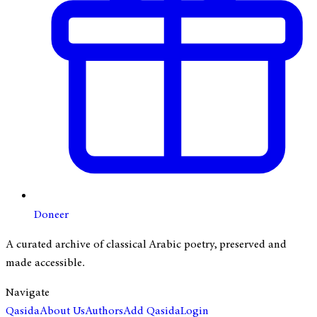
Doneer
A curated archive of classical Arabic poetry, preserved and
made accessible.
Navigate
Qasida
About Us
Authors
Add Qasida
Login