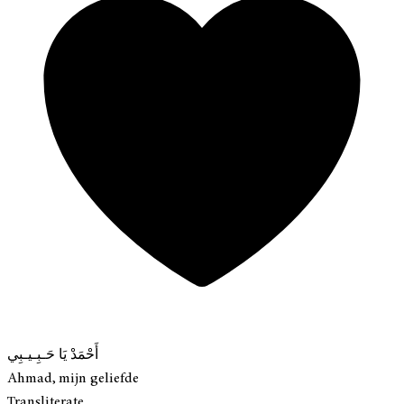
أَحْمَدْ يَا حَـبِـيـبِي
Ahmad, mijn geliefde
Transliterate