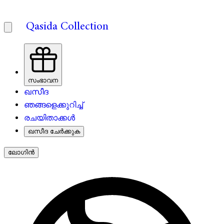
Qasida Collection
സംഭാവന
ഖസീദ
ഞങ്ങളെക്കുറിച്ച്
രചയിതാക്കൾ
ഖസീദ ചേർക്കുക
ലോഗിൻ