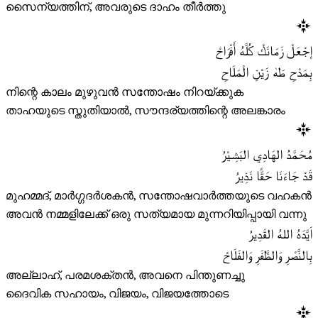
സൈന്യത്തിന്, അവരുടെ ദാഹം തീർത്തു
إجْعَلْ زَمَانَكْ كُلَّهُ أَفْرَاحْ
بِمَدْحِ طَهٰ زَيْنِ الْمَلَاحِ
നിന്റെ കാലം മുഴുവൻ സന്തോഷം നിറയ്ക്കുക
താഹയുടെ സ്തുതിയാൽ, സൗന്ദര്യത്തിന്റെ അലങ്കാരം
مُحَمَّدُ الهَادِي البَشِيْرُ
قَدْ جَاءَنَا حَقًّا نَذِيرُ
മുഹമ്മദ്, മാർഗ്ഗദർശകൻ, സന്തോഷവാർത്തയുടെ വഹകൻ
അവൻ നമ്മളിലേക്ക് ഒരു സത്യമായ മുന്നറിയിപ്പായി വന്നു
اَيَّدَهُ اللهُ القَدِيرُ
بِالنَّصْرِ وَالظَّفَرِ وَالفَلَاحْ
അല്ലാഹ്, പരമശക്തൻ, അവനെ പിന്തുണച്ചു
ദൈവിക സഹായം, വിജയം, വിജയത്തോടെ