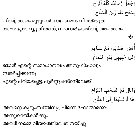
إجْعَلْ زَمَانَكْ كُلَّهُ أَفْرَاحْ
بِمَدْحِ طَهٰ زَيْنِ الْمَلَاحِ
നിന്റെ കാലം മുഴുവൻ സന്തോഷം നിറയ്ക്കുക
താഹയുടെ സ്തുതിയാൽ, സൗന്ദര്യത്തിന്റെ അലങ്കാരം
أُهْدِي صَلَاتِي مَعْ سَلَامِي
إِلَى حَبِيبِي بَدْرِ التَّمَامْ
ഞാൻ എന്റെ സമാധാനവും അനുഗ്രഹവും
സമർപ്പിക്കുന്നു
എന്റെ പ്രിയപ്പെട്ട, പൂർണ്ണചന്ദ്രനിലേക്ക്
وَالْآلِ ثُمَّ الصَّحْبِ الكِرَامِ
هُمْ أَرشَدُونَا إِلَى الفَلَاحْ
അവന്റെ കുടുംബത്തിനും, പിന്നെ മഹാന്മാരായ
അനുയായികൾക്കും
അവർ നമ്മെ വിജയത്തിലേക്ക് നയിച്ചു