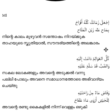
Ml
إجْعَلْ زَمَانَكْ كُلَّهُ أَفْرَاحْ
بِمَدْحِ طَهٰ زَيْنِ الْمَلَاحِ
നിന്റെ കാലം മുഴുവൻ സന്തോഷം നിറയ്ക്കുക
താഹയുടെ സ്തുതിയാൽ, സൗന്ദര്യത്തിന്റെ അലങ്കാരം
كُلُّ العَوَالِمْ دَانَتْ إِلَيْهِ
وَالضَّبُّ قَدْ سَلَّمْ عَلَيْهِ
സകല ലോകങ്ങളും അവന്റെ അടുക്കൽ വന്നു
പല്ലി പോലും അവനെ സമാധാനത്തോടെ അഭിവാദ്യം
ചെയ്തു
وَفَاضَ مَاءٌ مِنْ رَاحَتَيْهِ
لِلْجَيْشِ أَرْوَى مَاءً طَفَاحْ
അവന്റെ രണ്ടു കൈകളിൽ നിന്ന് വെള്ളം ഒഴുകി