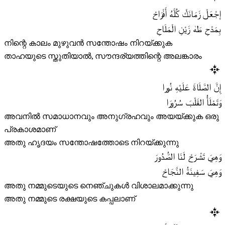
إجْعَلْ زَمَانَكْ كُلَّهُ أَفْرَاحْ
بِمَدْحِ طَهٰ زَيْنِ الْمَلَاحِ
നിന്റെ കാലം മുഴുവൻ സന്തോഷം നിറയ്ക്കുക
താഹയുടെ സ്തുതിയാൽ, സൗന്ദര്യത്തിന്റെ അലങ്കാരം
إِنَّ الصَّلَاةَ عَلَيْهِ نُورا
وَتَمْلَأُ القَلْبَ سُرُورَا
അവനിൽ സമാധാനവും അനുഗ്രഹവും അയയ്ക്കുക ഒരു
പ്രകാശമാണ്
അതു ഹൃദയം സന്തോഷത്തോടെ നിറയ്ക്കുന്നു
وَهِيَ تَشْرَحْ لَنَا الصُّدُورَ
وَهِيَ سَفِينَةُ النَّجَاحْ
അതു നമ്മുടെയുടെ നെഞ്ചുകൾ വിശാലമാക്കുന്നു
അതു നമ്മുടെ രക്ഷയുടെ കപ്പലാണ്