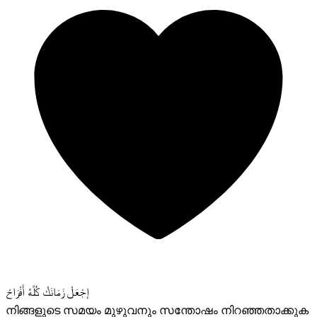
إجْعَلْ زَمَانَكْ كُلَّهُ أَفْرَاحْ
നിങ്ങളുടെ സമയം മുഴുവനും സന്തോഷം നിറഞ്ഞതാക്കുക