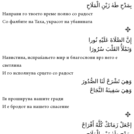
بِمَدْحِ طَهٰ زَيْنِ الْمَلَاحِ
Направи го твоето време полно со радост
Со фалбите на Таха, украсот на убавината
إِنَّ الصَّلَاةَ عَلَيْهِ نُورا
وَتَمْلَأُ القَلْبَ سُرُورَا
Навистина, испраќањето мир и благослови врз него е
светлина
И го исполнува срцето со радост
وَهِيَ تَشْرَحْ لَنَا الصُّدُورَ
وَهِيَ سَفِينَةُ النَّجَاحْ
Ги проширува нашите гради
И е бродот на нашето спасение
إجْعَلْ زَمَانَكْ كُلَّهُ أَفْرَاحْ