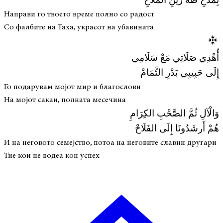
بِمَدْحِ طَهٰ زَيْنِ الْمَلَاحِ
Направи го твоето време полно со радост
Со фалбите на Таха, украсот на убавината
أُهْدِي صَلَاتِي مَعْ سَلَامِي
إِلَى حَبِيبِي بَدْرِ التَّمَامْ
Го подарувам мојот мир и благослови
На мојот сакан, полната месечина
وَالْآلِ ثُمَّ الصَّحْبِ الكِرَامِ
هُمْ أَرشَدُونَا إِلَى الفَلَاحْ
И на неговото семејство, потоа на неговите славни другари
Тие кои не водеа кон успех