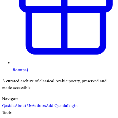
Донирај
A curated archive of classical Arabic poetry, preserved and
made accessible.
Navigate
Qasida
About Us
Authors
Add Qasida
Login
Tools