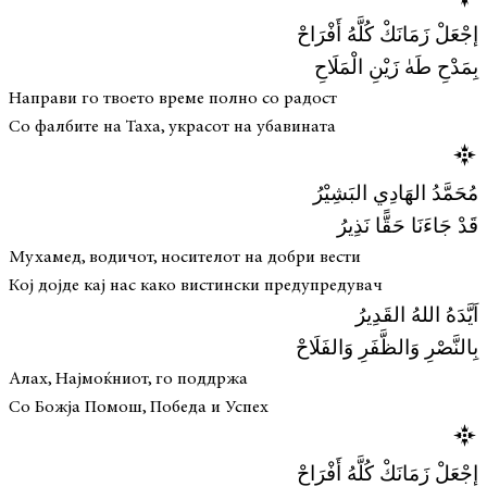
إجْعَلْ زَمَانَكْ كُلَّهُ أَفْرَاحْ
بِمَدْحِ طَهٰ زَيْنِ الْمَلَاحِ
Направи го твоето време полно со радост
Со фалбите на Таха, украсот на убавината
مُحَمَّدُ الهَادِي البَشِيْرُ
قَدْ جَاءَنَا حَقًّا نَذِيرُ
Мухамед, водичот, носителот на добри вести
Кој дојде кај нас како вистински предупредувач
اَيَّدَهُ اللهُ القَدِيرُ
بِالنَّصْرِ وَالظَّفَرِ وَالفَلَاحْ
Алах, Најмоќниот, го поддржа
Со Божја Помош, Победа и Успех
إجْعَلْ زَمَانَكْ كُلَّهُ أَفْرَاحْ