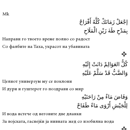
Mk
إجْعَلْ زَمَانَكْ كُلَّهُ أَفْرَاحْ
بِمَدْحِ طَهٰ زَيْنِ الْمَلَاحِ
Направи го твоето време полно со радост
Со фалбите на Таха, украсот на убавината
كُلُّ العَوَالِمْ دَانَتْ إِلَيْهِ
وَالضَّبُّ قَدْ سَلَّمْ عَلَيْهِ
Целиот универзум му се поклони
И дури и гуштерот го поздрави со мир
وَفَاضَ مَاءٌ مِنْ رَاحَتَيْهِ
لِلْجَيْشِ أَرْوَى مَاءً طَفَاحْ
И вода истече од неговите две дланки
За војската, гаснејќи ја нивната жед со изобилна вода