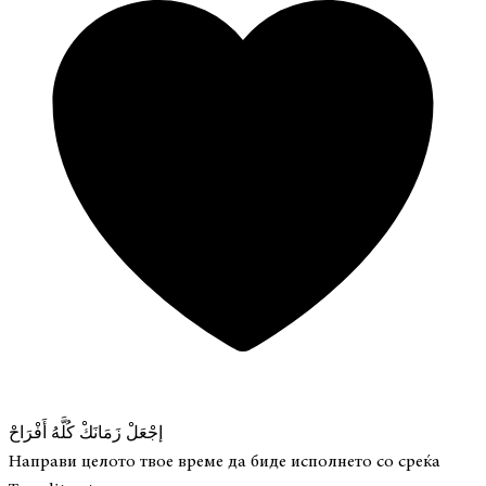
إجْعَلْ زَمَانَكْ كُلَّهُ أَفْرَاحْ
Направи целото твое време да биде исполнето со среќа