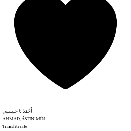
أَحْمَدْ يَا حَـبِـيـبِي
AHMAD, ÁSTIN MÍN
Transliterate