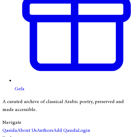
Gefa
A curated archive of classical Arabic poetry, preserved and
made accessible.
Navigate
Qasida
About Us
Authors
Add Qasida
Login