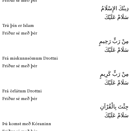
Friður sé með þér
دِينُكَ الإِسْلَامُ
سَلَامْ عَلَيْكَ
Trú þín er Islam
Friður sé með þér
مِنْ رَبٍّ رَحِيمٍ
سَلَامْ عَلَيْكَ
Frá miskunnsömum Drottni
Friður sé með þér
مِنْ رَبٍّ كَرِيمٍ
سَلَامْ عَلَيْكَ
Frá örlátum Drottni
Friður sé með þér
جِئْتَ بِالْقُرْآنِ
سَلَامْ عَلَيْكَ
Þú komst með Kóraninn