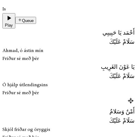
Is
Queue
Play
أَحْمَد يَا حَبِيبِي
سَلَامْ عَلَيْكَ
Ahmad, ó ástin mín
Friður sé með þér
يَا عَوْنَ الغَرِيبِ
سَلَامْ عَلَيْكَ
Ó hjálp útlendingsins
Friður sé með þér
أَمْنٌ وَسَلامٌ
سَلَامْ عَلَيْكَ
Skjól friðar og öryggis