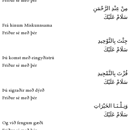
Friður sé með þér
مِنْ عِنْدِ الرَّحْمَنِ
سَلَامْ عَلَيْكَ
Frá hinum Miskunnsama
Friður sé með þér
جِئْتَ بِالتَّوْحِيدِ
سَلَامْ عَلَيْكَ
Þú komst með eingyðistrú
Friður sé með þér
فُزْتَ بِالتَّمْجِيدِ
سَلَامْ عَلَيْكَ
Þú sigraðir með dýrð
Friður sé með þér
وَنِـلْـنَـا الخَيْرَاتِ
سَلَامْ عَلَيْكَ
Og við fengum gæði