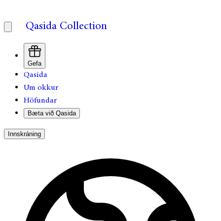
Qasida Collection
Gefa
Qasida
Um okkur
Höfundar
Bæta við Qasida
Innskráning