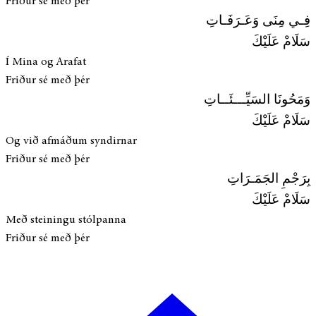
Friður sé með þér
فِـي مِنَى وَعَـرَفَـاتِ
سَلَامْ عَلَيْكَ
Í Mina og Arafat
Friður sé með þér
وَمَحُونَا السَيِّـــئَــاتِ
سَلَامْ عَلَيْكَ
Og við afmáðum syndirnar
Friður sé með þér
بِرَجْمِ الجَمَـرَاتِ
سَلَامْ عَلَيْكَ
Með steiningu stólpanna
Friður sé með þér