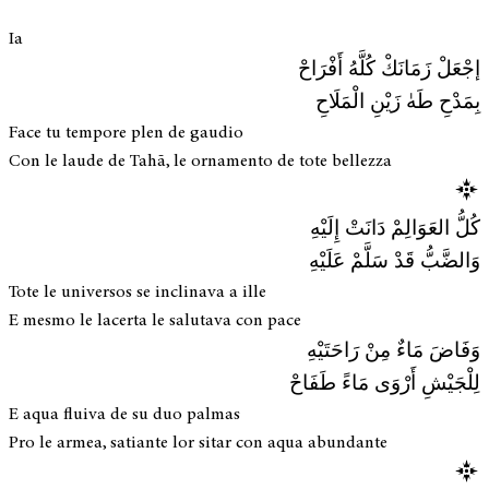
Ia
إجْعَلْ زَمَانَكْ كُلَّهُ أَفْرَاحْ
بِمَدْحِ طَهٰ زَيْنِ الْمَلَاحِ
Face tu tempore plen de gaudio
Con le laude de Tahā, le ornamento de tote bellezza
كُلُّ العَوَالِمْ دَانَتْ إِلَيْهِ
وَالضَّبُّ قَدْ سَلَّمْ عَلَيْهِ
Tote le universos se inclinava a ille
E mesmo le lacerta le salutava con pace
وَفَاضَ مَاءٌ مِنْ رَاحَتَيْهِ
لِلْجَيْشِ أَرْوَى مَاءً طَفَاحْ
E aqua fluiva de su duo palmas
Pro le armea, satiante lor sitar con aqua abundante