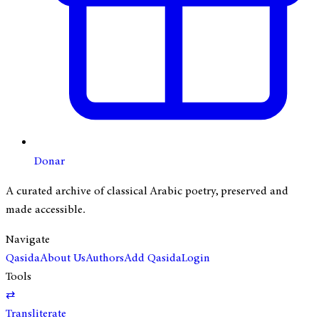
Donar
A curated archive of classical Arabic poetry, preserved and
made accessible.
Navigate
Qasida
About Us
Authors
Add Qasida
Login
Tools
⇄
Transliterate