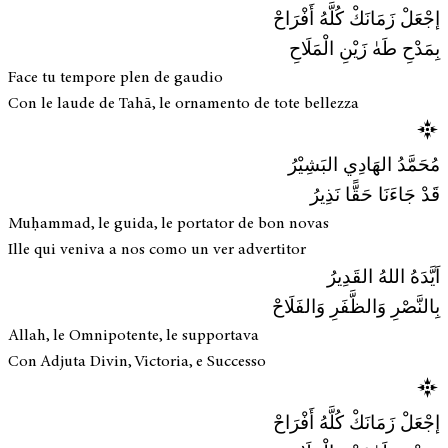
إجْعَلْ زَمَانَكْ كُلَّهُ أَفْرَاحْ
بِمَدْحِ طَهٰ زَيْنِ الْمَلَاحِ
Face tu tempore plen de gaudio
Con le laude de Tahā, le ornamento de tote bellezza
مُحَمَّدُ الهَادِي البَشِيْرُ
قَدْ جَاءَنَا حَقًّا نَذِيرُ
Muḥammad, le guida, le portator de bon novas
Ille qui veniva a nos como un ver advertitor
اَيَّدَهُ اللهُ القَدِيرُ
بِالنَّصْرِ وَالظَّفَرِ وَالفَلَاحْ
Allah, le Omnipotente, le supportava
Con Adjuta Divin, Victoria, e Successo
إجْعَلْ زَمَانَكْ كُلَّهُ أَفْرَاحْ