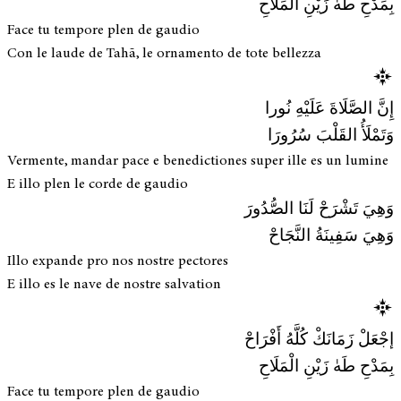
بِمَدْحِ طَهٰ زَيْنِ الْمَلَاحِ
Face tu tempore plen de gaudio
Con le laude de Tahā, le ornamento de tote bellezza
إِنَّ الصَّلَاةَ عَلَيْهِ نُورا
وَتَمْلَأُ القَلْبَ سُرُورَا
Vermente, mandar pace e benedictiones super ille es un lumine
E illo plen le corde de gaudio
وَهِيَ تَشْرَحْ لَنَا الصُّدُورَ
وَهِيَ سَفِينَةُ النَّجَاحْ
Illo expande pro nos nostre pectores
E illo es le nave de nostre salvation
إجْعَلْ زَمَانَكْ كُلَّهُ أَفْرَاحْ
بِمَدْحِ طَهٰ زَيْنِ الْمَلَاحِ
Face tu tempore plen de gaudio