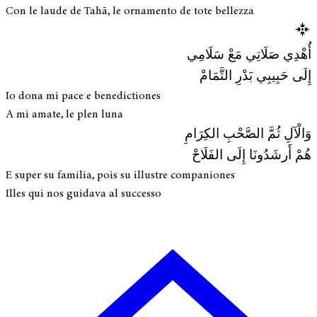
Con le laude de Tahā, le ornamento de tote bellezza
أُهْدِي صَلَاتِي مَعْ سَلَامِي
إِلَى حَبِيبِي بَدْرِ التَّمَامْ
Io dona mi pace e benedictiones
A mi amate, le plen luna
وَالْآلِ ثُمَّ الصَّحْبِ الكِرَامِ
هُمْ أَرشَدُونَا إِلَى الفَلَاحْ
E super su familia, pois su illustre companiones
Illes qui nos guidava al successo