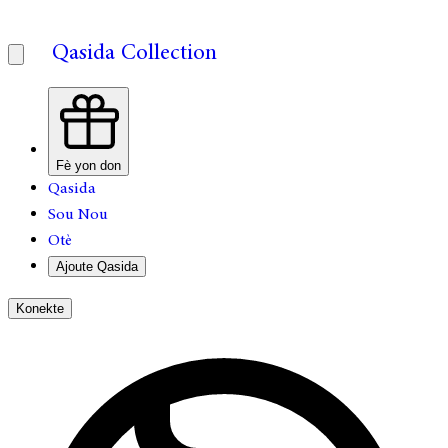
Qasida Collection
Fè yon don
Qasida
Sou Nou
Otè
Ajoute Qasida
Konekte