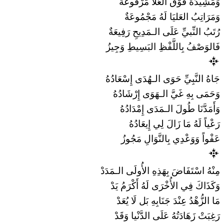
وَمَشِيدَةٌ فَوْقَ العُلَا مَرْفُوعَةٌ
وَمَرَاتِبُ العَليَا لَهُ مَجْمُوعَةٌ
رُتَبُ النِّبيِّ عَلَى الـمَدِيحِ رَفِيعَةٌ
فَالوَصْفُ بِاللَّفْظِ البَسِيطِ وَجِيزُ
جَاهُ النَّبِيِّ حَوَى الـهُدَى إِسْعَادُهُ
وَحَمَى بِهِ غَيَّ الـهَوَى إِرْشَادُهُ
وَأَمَدَّنَا طُولَ الـمَدَى إِمْدَادُهُ
رَعْياً لَهُ مَا زَالَ لِي إِيعَادُهُ
عَفْواً وَوَعْدِي بِالنَّوَالِ مَجُوزُ
مِنْهُ اسْتَفَاضَ بِهَذِهِ الأُولَى الـمَدَدْ
وَكَذَاكَ فِي الأُخْرَى لَهُ أَكْرَمُ يَدْ
مَا الزُّهْدُ عِنْدَ جَنَابِهِ بَل لَا يُعَدْ
رَغِبَتْ زَهَادَتُهُ عَلَى الدَّنْيا وَقَدْ