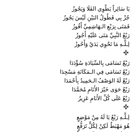
يَا سَائِراً يَطْوِي الفَلَا وَيَجُوزُ
جُزْ بِي فَطُولُ البَيْنِ لَيْسَ يَجُوزُ
فَمَتَى بِرَبْعِ الـهَاشِمِيِّ أَفُوزُ
رَبْعُ النَّبِيِّ مَتَى عَلَيْهِ أَجُوزُ
لِـلَّـهِ مَا تَحْوِي يَدَيْ وَأَحُوزُ
رَبْعٌ تَسَامَى بِالسِّيَادَةِ سُؤْدَدَا
رَبْعٌ تَسَامَى فِي الـمَكَانَةِ مَسْجِدَا
رَبْعٌ لَهُ الوَصْفُ الـحَمِيدُ بِأَحْمَدَا
رَبْعٌ حَوَى خَيْرَ الأَنَامِ مُحَمَّدَا
رَبْعٌ عَلَى كُلِّ الأَنَامِ عَزِيزُ
لِـلَّـهِ رَبْعٌ يَا لَهُ مِنْ مَوْضِعٍ
هُوَ مَهْبَطٌ لَكِنْ لِكُلٍّ تَرَفُّعٍ