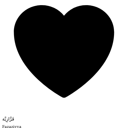
فَزَّازِيَّة
Fazaziyya