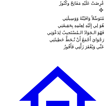
عُرِضَتْ عَلَيْهِ مَفَاتِحٌ وكُنُوزُ
مُتَوَسِّلاً وَافَيْتُهُ وَوَسِيلَتِي
هُوَ لِي إِلَيْهِ لِعِلمِهِ بِحَقِيقَتِي
فَهْوَ الـجَوَادُ الـمُسْتَجيبُ لِدَعْوَتِي
رَجْوَايَ أَجْمَعُ أَنْ تُـحَطَّ خَطِيئَتِي
عَنِّي وَيُغْفَرَ زَلَّتِي فَأَفُوزُ