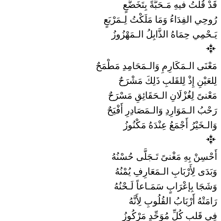
قَدْ قُلتُ فيهِ مَـحَبَّةً بِتَخَضُّعٍ
رُوحِي الفِدَاءُ وَمَا مَلَكْتُ لِـمَرْبَعٍ
يَـحْمِي حِمَاهُ الذَّابِلُ الـمَهْزُوزُ
مَعْنَى الـمَكَارِمِ وَالـمَحَامِدِ مَطْمَحٌ
لِلعَيْنِ إِذْ لِلقَلبِ ذَلِكَ مَشْرَحٌ
مَعْنىً لِغُزْلَانِ الـحَقَائِقِ مَسْرَحٌ
رَحْبُ الـمَوَارِدِ وَالـمَصَادِرِ أَفْيَحٌ
وَالـخَيْرُ أَجْمَعُ عِنْدَهُ مَكْنُوزُ
أَحْسِنْ بِهِ مَغْنىً تَـجَلَّى حُسْنُهُ
وَبَدَى لِأَرْبَابِ الـمَعَارِفِ يُمْنُهُ
وَشَجَا بِإعْرَابٍ سَمَـاعاً لَـحْنُهُ
رَامَتْهُ أَرْبَابُ القُلُوبِ لِأَنَّهُ
فِي قَلبِ كُلِّ مُوَحِّدٍ مَرْكُوزُ