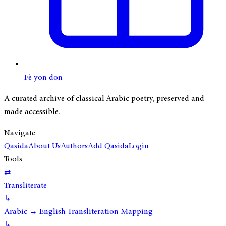
Fè yon don
A curated archive of classical Arabic poetry, preserved and
made accessible.
Navigate
Qasida
About Us
Authors
Add Qasida
Login
Tools
⇄
Transliterate
↳
Arabic → English Transliteration Mapping
↳