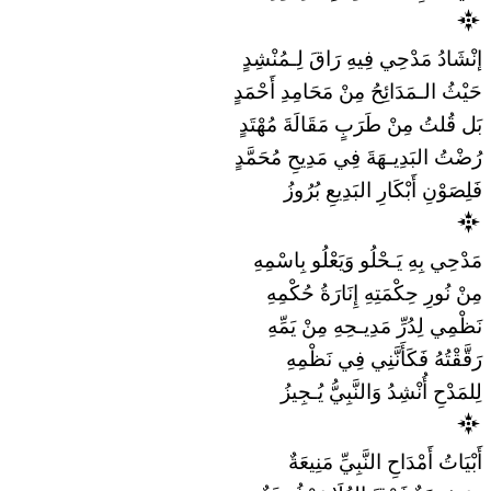
إنْشَادُ مَدْحِي فِيهِ رَاقَ لِـمُنْشِدٍ
حَيْثُ الـمَدَائِحُ مِنْ مَحَامِدِ أَحْمَدٍ
بَل قُلتُ مِنْ طَرَبٍ مَقَالَةَ مُهْتَدٍ
رُضْتُ البَدِيـهَةَ فِي مَدِيحِ مُحَمَّدٍ
فَلِصَوْنِ أَبْكَارِ البَدِيعِ بُرُوزُ
مَدْحِي بِهِ يَـحْلُو وَيَعْلُو بِاسْمِهِ
مِنْ نُورِ حِكْمَتِهِ إِنَارَةُ حُكْمِهِ
نَظْمِي لِدُرِّ مَدِيـحِهِ مِنْ يَمِّهِ
رَقَّقْتُهُ فَكَأَنَّنِي فِي نَظْمِهِ
لِلمَدْحِ أُنْشِدُ وَالنَّبِيُّ يُـجِيزُ
أَبْيَاتُ أَمْدَاحِ النَّبِيِّ مَنِيعَةٌ