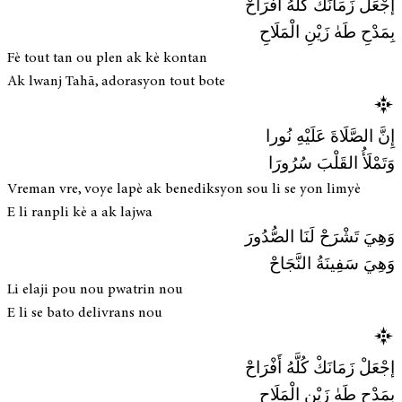
إجْعَلْ زَمَانَكْ كُلَّهُ أَفْرَاحْ
بِمَدْحِ طَهٰ زَيْنِ الْمَلَاحِ
Fè tout tan ou plen ak kè kontan
Ak lwanj Tahā, adorasyon tout bote
إِنَّ الصَّلَاةَ عَلَيْهِ نُورا
وَتَمْلَأُ القَلْبَ سُرُورَا
Vreman vre, voye lapè ak benediksyon sou li se yon limyè
E li ranpli kè a ak lajwa
وَهِيَ تَشْرَحْ لَنَا الصُّدُورَ
وَهِيَ سَفِينَةُ النَّجَاحْ
Li elaji pou nou pwatrin nou
E li se bato delivrans nou
إجْعَلْ زَمَانَكْ كُلَّهُ أَفْرَاحْ
بِمَدْحِ طَهٰ زَيْنِ الْمَلَاحِ