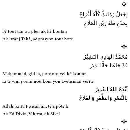
إجْعَلْ زَمَانَكْ كُلَّهُ أَفْرَاحْ
بِمَدْحِ طَهٰ زَيْنِ الْمَلَاحِ
Fè tout tan ou plen ak kè kontan
Ak lwanj Tahā, adorasyon tout bote
مُحَمَّدُ الهَادِي البَشِيْرُ
قَدْ جَاءَنَا حَقًّا نَذِيرُ
Muḥammad, gid la, pote nouvèl kè kontan
Li te vini jwenn nou kòm yon avètisman verite
اَيَّدَهُ اللهُ القَدِيرُ
بِالنَّصْرِ وَالظَّفَرِ وَالفَلَاحْ
Allāh, ki Pi Pwisan an, te sipòte li
Ak Èd Divin, Viktwa, ak Siksè