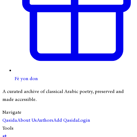
Fè yon don
A curated archive of classical Arabic poetry, preserved and
made accessible.
Navigate
Qasida
About Us
Authors
Add Qasida
Login
Tools
⇄