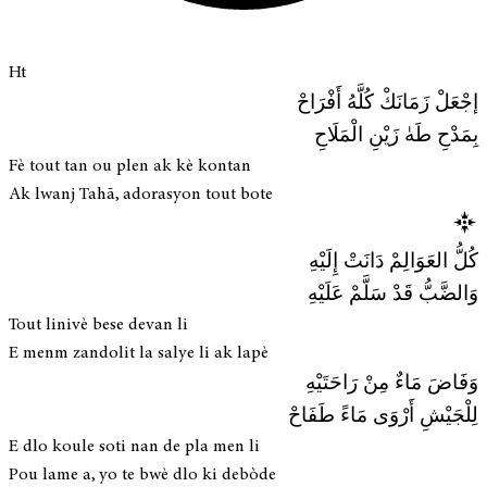
Ht
إجْعَلْ زَمَانَكْ كُلَّهُ أَفْرَاحْ
بِمَدْحِ طَهٰ زَيْنِ الْمَلَاحِ
Fè tout tan ou plen ak kè kontan
Ak lwanj Tahā, adorasyon tout bote
كُلُّ العَوَالِمْ دَانَتْ إِلَيْهِ
وَالضَّبُّ قَدْ سَلَّمْ عَلَيْهِ
Tout linivè bese devan li
E menm zandolit la salye li ak lapè
وَفَاضَ مَاءٌ مِنْ رَاحَتَيْهِ
لِلْجَيْشِ أَرْوَى مَاءً طَفَاحْ
E dlo koule soti nan de pla men li
Pou lame a, yo te bwè dlo ki debòde