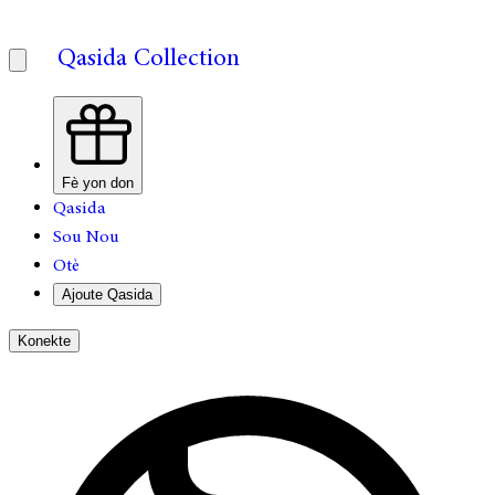
Qasida Collection
Fè yon don
Qasida
Sou Nou
Otè
Ajoute Qasida
Konekte