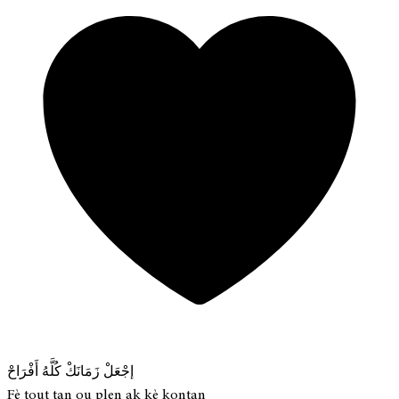
إجْعَلْ زَمَانَكْ كُلَّهُ أَفْرَاحْ
Fè tout tan ou plen ak kè kontan