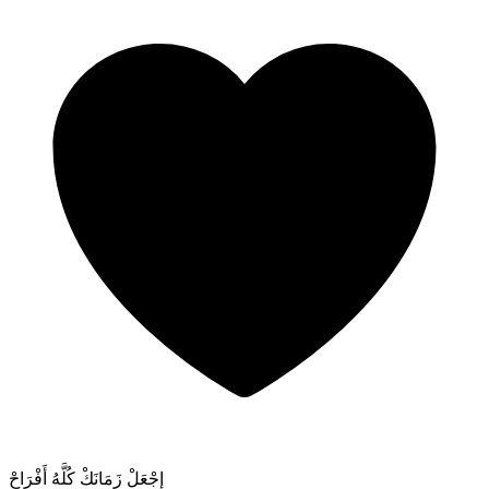
إجْعَلْ زَمَانَكْ كُلَّهُ أَفْرَاحْ