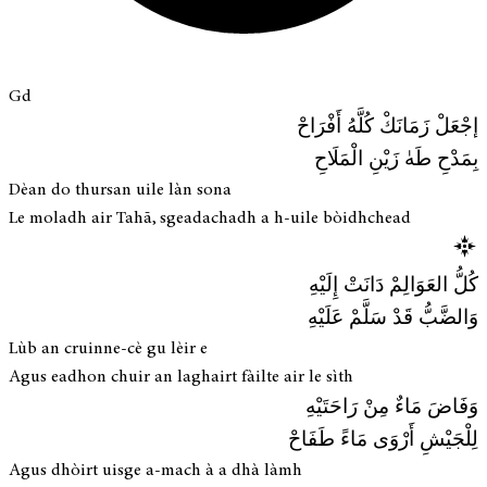
Gd
إجْعَلْ زَمَانَكْ كُلَّهُ أَفْرَاحْ
بِمَدْحِ طَهٰ زَيْنِ الْمَلَاحِ
Dèan do thursan uile làn sona
Le moladh air Tahā, sgeadachadh a h-uile bòidhchead
كُلُّ العَوَالِمْ دَانَتْ إِلَيْهِ
وَالضَّبُّ قَدْ سَلَّمْ عَلَيْهِ
Lùb an cruinne-cè gu lèir e
Agus eadhon chuir an laghairt fàilte air le sìth
وَفَاضَ مَاءٌ مِنْ رَاحَتَيْهِ
لِلْجَيْشِ أَرْوَى مَاءً طَفَاحْ
Agus dhòirt uisge a-mach à a dhà làmh