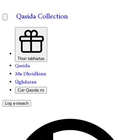
Qasida Collection
Thoir tabhartas
Qasida
Mu Dheidhinn
Úghdaran
Cuir Qasida ris
Log a-steach