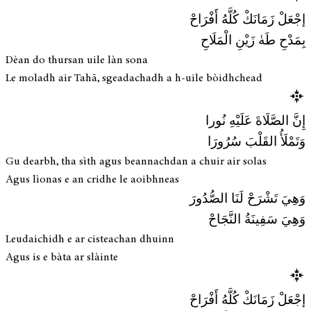
إجْعَلْ زَمَانَكْ كُلَّهُ أَفْرَاحْ
بِمَدْحِ طَهٰ زَيْنِ الْمَلَاحِ
Dèan do thursan uile làn sona
Le moladh air Tahā, sgeadachadh a h-uile bòidhchead
إِنَّ الصَّلَاةَ عَلَيْهِ نُورا
وَتَمْلَأُ القَلْبَ سُرُورَا
Gu dearbh, tha sìth agus beannachdan a chuir air solas
Agus lìonas e an cridhe le aoibhneas
وَهِيَ تَشْرَحْ لَنَا الصُّدُورَ
وَهِيَ سَفِينَةُ النَّجَاحْ
Leudaichidh e ar cisteachan dhuinn
Agus is e bàta ar slàinte
إجْعَلْ زَمَانَكْ كُلَّهُ أَفْرَاحْ