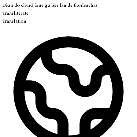
Dèan do chuid ùine gu lèir làn de thoileachas
Transliterate
Translation