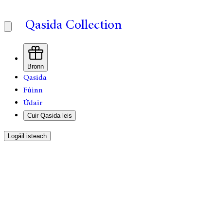
Qasida Collection
Bronn
Qasida
Fúinn
Údair
Cuir Qasida leis
Logáil isteach