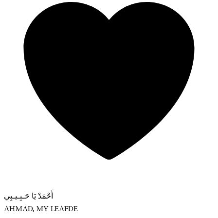
أَحْمَدْ يَا حَـبِـيـبِي
AHMAD, MY LEAFDE