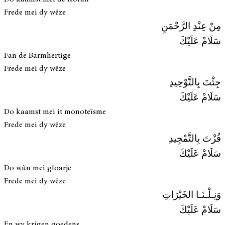
Frede mei dy wêze
مِنْ عِنْدِ الرَّحْمَنِ
سَلَامْ عَلَيْكَ
Fan de Barmhertige
Frede mei dy wêze
جِئْتَ بِالتَّوْحِيدِ
سَلَامْ عَلَيْكَ
Do kaamst mei it monoteïsme
Frede mei dy wêze
فُزْتَ بِالتَّمْجِيدِ
سَلَامْ عَلَيْكَ
Do wûn mei gloarje
Frede mei dy wêze
وَنِـلْـنَـا الخَيْرَاتِ
سَلَامْ عَلَيْكَ
En wy krigen goedens