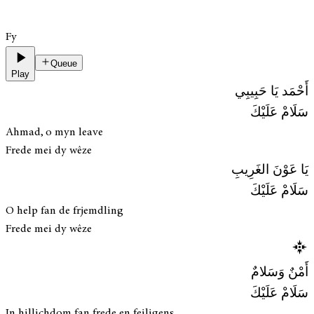
Fy
Queue
Play
أَحْمَد يَا حَبِيبِي
سَلَامْ عَلَيْكَ
Ahmad, o myn leave
Frede mei dy wêze
يَا عَوْنَ الغَرِيبِ
سَلَامْ عَلَيْكَ
O help fan de frjemdling
Frede mei dy wêze
أَمْنٌ وَسَلامٌ
سَلَامْ عَلَيْكَ
In hillichdom fan frede en feiligens