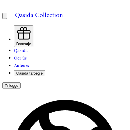
Qasida Collection
Donearje
Qasida
Oer ús
Auteurs
Qasida tafoegje
Ynlogge