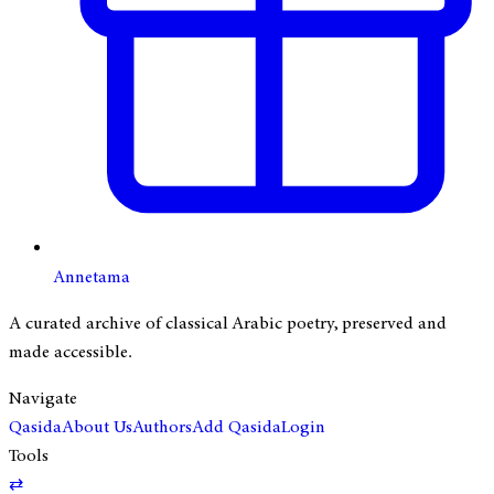
Annetama
A curated archive of classical Arabic poetry, preserved and
made accessible.
Navigate
Qasida
About Us
Authors
Add Qasida
Login
Tools
⇄