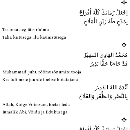
إجْعَلْ زَمَانَكْ كُلَّهُ أَفْرَاحْ
بِمَدْحِ طَهٰ زَيْنِ الْمَلَاحِ
Tee oma aeg täis rõõmu
Tahā kiitusega, ilu kaunistusega
مُحَمَّدُ الهَادِي البَشِيْرُ
قَدْ جَاءَنَا حَقًّا نَذِيرُ
Muḥammad, juht, rõõmusõnumite tooja
Kes tuli meie juurde tõelise hoiatajana
اَيَّدَهُ اللهُ القَدِيرُ
بِالنَّصْرِ وَالظَّفَرِ وَالفَلَاحْ
Allāh, Kõige Võimsam, toetas teda
Jumalik Abi, Võidu ja Edukusega