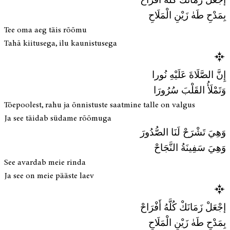
إجْعَلْ زَمَانَكْ كُلَّهُ أَفْرَاحْ
بِمَدْحِ طَهٰ زَيْنِ الْمَلَاحِ
Tee oma aeg täis rõõmu
Tahā kiitusega, ilu kaunistusega
إِنَّ الصَّلَاةَ عَلَيْهِ نُورا
وَتَمْلَأُ القَلْبَ سُرُورَا
Tõepoolest, rahu ja õnnistuste saatmine talle on valgus
Ja see täidab südame rõõmuga
وَهِيَ تَشْرَحْ لَنَا الصُّدُورَ
وَهِيَ سَفِينَةُ النَّجَاحْ
See avardab meie rinda
Ja see on meie pääste laev
إجْعَلْ زَمَانَكْ كُلَّهُ أَفْرَاحْ
بِمَدْحِ طَهٰ زَيْنِ الْمَلَاحِ