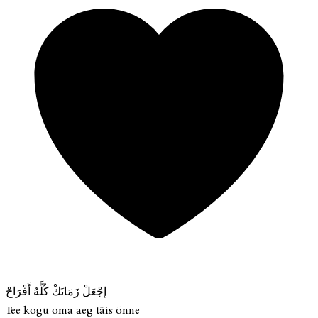
إجْعَلْ زَمَانَكْ كُلَّهُ أَفْرَاحْ
Tee kogu oma aeg täis õnne