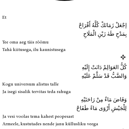
Et
إجْعَلْ زَمَانَكْ كُلَّهُ أَفْرَاحْ
بِمَدْحِ طَهٰ زَيْنِ الْمَلَاحِ
Tee oma aeg täis rõõmu
Tahā kiitusega, ilu kaunistusega
كُلُّ العَوَالِمْ دَانَتْ إِلَيْهِ
وَالضَّبُّ قَدْ سَلَّمْ عَلَيْهِ
Kogu universum alistus talle
Ja isegi sisalik tervitas teda rahuga
وَفَاضَ مَاءٌ مِنْ رَاحَتَيْهِ
لِلْجَيْشِ أَرْوَى مَاءً طَفَاحْ
Ja vesi voolas tema kahest peopesast
Armeele, kustutades nende janu küllusliku veega