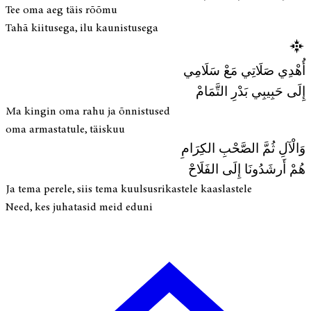
Tee oma aeg täis rõõmu
Tahā kiitusega, ilu kaunistusega
أُهْدِي صَلَاتِي مَعْ سَلَامِي
إِلَى حَبِيبِي بَدْرِ التَّمَامْ
Ma kingin oma rahu ja õnnistused
oma armastatule, täiskuu
وَالْآلِ ثُمَّ الصَّحْبِ الكِرَامِ
هُمْ أَرشَدُونَا إِلَى الفَلَاحْ
Ja tema perele, siis tema kuulsusrikastele kaaslastele
Need, kes juhatasid meid eduni