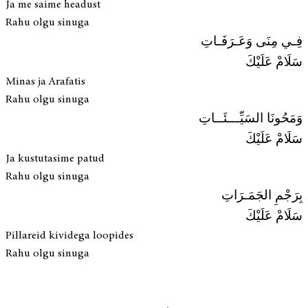
Ja me saime headust
Rahu olgu sinuga
فِـي مِنَى وَعَـرَفَـاتِ
سَلَامْ عَلَيْكَ
Minas ja Arafatis
Rahu olgu sinuga
وَمَحُونَا السَيِّـــئَــاتِ
سَلَامْ عَلَيْكَ
Ja kustutasime patud
Rahu olgu sinuga
بِرَجْمِ الجَمَـرَاتِ
سَلَامْ عَلَيْكَ
Pillareid kividega loopides
Rahu olgu sinuga