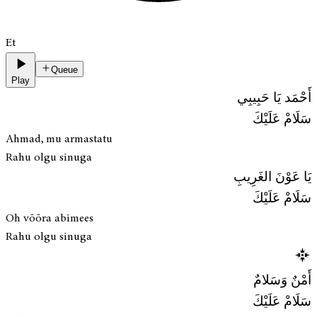
Et
Queue
Play
أَحْمَد يَا حَبِيبِي
سَلَامْ عَلَيْكَ
Ahmad, mu armastatu
Rahu olgu sinuga
يَا عَوْنَ الغَرِيبِ
سَلَامْ عَلَيْكَ
Oh võõra abimees
Rahu olgu sinuga
أَمْنٌ وَسَلامٌ
سَلَامْ عَلَيْكَ