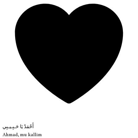
أَحْمَدْ يَا حَـبِـيـبِي
Ahmad, mu kallim