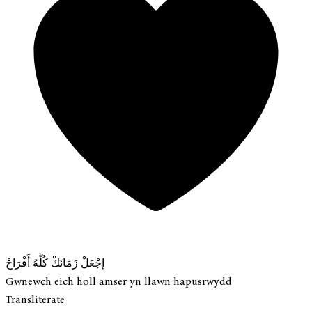
إجْعَلْ زَمَانَكْ كُلَّهُ أَفْرَاحْ
Gwnewch eich holl amser yn llawn hapusrwydd
Transliterate