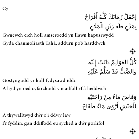
Cy
إجْعَلْ زَمَانَكْ كُلَّهُ أَفْرَاحْ
بِمَدْحِ طَهٰ زَيْنِ الْمَلَاحِ
Gwnewch eich holl amseroedd yn llawn hapusrwydd
Gyda chanmoliaeth Tahā, addurn pob harddwch
كُلُّ العَوَالِمْ دَانَتْ إِلَيْهِ
وَالضَّبُّ قَدْ سَلَّمْ عَلَيْهِ
Gostyngodd yr holl fydysawd iddo
A hyd yn oed cyfarchodd y madfall ef â heddwch
وَفَاضَ مَاءٌ مِنْ رَاحَتَيْهِ
لِلْجَيْشِ أَرْوَى مَاءً طَفَاحْ
A thywalltwyd dŵr o'i ddwy law
I'r fyddin, gan ddiffodd eu syched â dŵr gorlifol