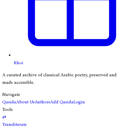
Rhoi
A curated archive of classical Arabic poetry, preserved and
made accessible.
Navigate
Qasida
About Us
Authors
Add Qasida
Login
Tools
⇄
Transliterate