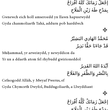
إجْعَلْ زَمَانَكْ كُلَّهُ أَفْرَاحْ
بِمَدْحِ طَهٰ زَيْنِ الْمَلَاحِ
Gwnewch eich holl amseroedd yn llawn hapusrwydd
Gyda chanmoliaeth Tahā, addurn pob harddwch
مُحَمَّدُ الهَادِي البَشِيْرُ
قَدْ جَاءَنَا حَقًّا نَذِيرُ
Muḥammad, yr arweinydd, y newyddion da
Yr un a ddaeth atom fel rhybudd gwirioneddol
اَيَّدَهُ اللهُ القَدِيرُ
بِالنَّصْرِ وَالظَّفَرِ وَالفَلَاحْ
Cefnogodd Allāh, y Mwyaf Pwerus, ef
Gyda Chymorth Dwyfol, Buddugoliaeth, a Llwyddiant
إجْعَلْ زَمَانَكْ كُلَّهُ أَفْرَاحْ
بِمَدْحِ طَهٰ زَيْنِ الْمَلَاحِ