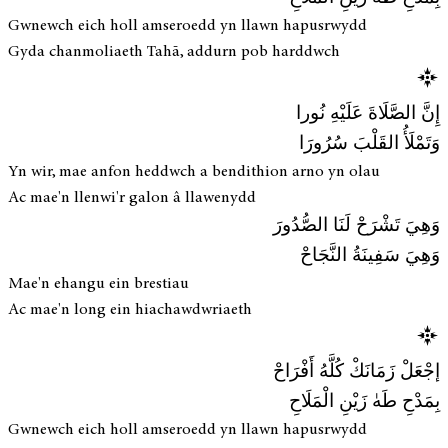
Gwnewch eich holl amseroedd yn llawn hapusrwydd
Gyda chanmoliaeth Tahā, addurn pob harddwch
إِنَّ الصَّلَاةَ عَلَيْهِ نُورا
وَتَمْلَأُ القَلْبَ سُرُورَا
Yn wir, mae anfon heddwch a bendithion arno yn olau
Ac mae'n llenwi'r galon â llawenydd
وَهِيَ تَشْرَحْ لَنَا الصُّدُورَ
وَهِيَ سَفِينَةُ النَّجَاحْ
Mae'n ehangu ein brestiau
Ac mae'n long ein hiachawdwriaeth
إجْعَلْ زَمَانَكْ كُلَّهُ أَفْرَاحْ
بِمَدْحِ طَهٰ زَيْنِ الْمَلَاحِ
Gwnewch eich holl amseroedd yn llawn hapusrwydd