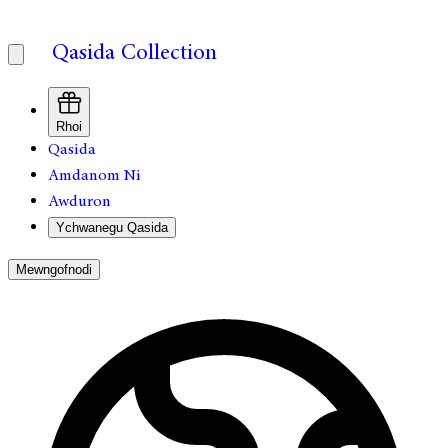
Qasida Collection
Rhoi
Qasida
Amdanom Ni
Awduron
Ychwanegu Qasida
Mewngofnodi