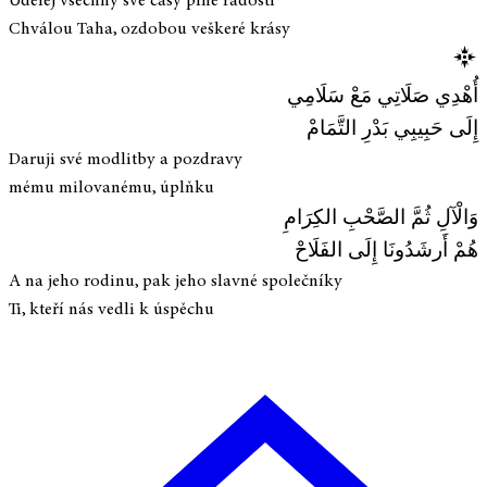
Udělej všechny své časy plné radosti
Chválou Taha, ozdobou veškeré krásy
أُهْدِي صَلَاتِي مَعْ سَلَامِي
إِلَى حَبِيبِي بَدْرِ التَّمَامْ
Daruji své modlitby a pozdravy
mému milovanému, úplňku
وَالْآلِ ثُمَّ الصَّحْبِ الكِرَامِ
هُمْ أَرشَدُونَا إِلَى الفَلَاحْ
A na jeho rodinu, pak jeho slavné společníky
Ti, kteří nás vedli k úspěchu