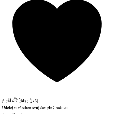
إجْعَلْ زَمَانَكْ كُلَّهُ أَفْرَاحْ
Udělej si všechen svůj čas plný radosti