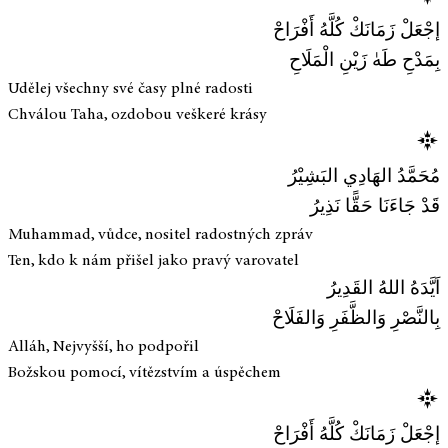
إجْعَلْ زَمَانَكْ كُلَّهُ أَفْرَاحْ
بِمَدْحِ طَهٰ زَيْنِ الْمَلَاحِ
Udělej všechny své časy plné radosti
Chválou Taha, ozdobou veškeré krásy
مُحَمَّدُ الهَادِي البَشِيْرُ
قَدْ جَاءَنَا حَقًّا نَذِيرُ
Muhammad, vůdce, nositel radostných zpráv
Ten, kdo k nám přišel jako pravý varovatel
اَيَّدَهُ اللهُ القَدِيرُ
بِالنَّصْرِ وَالظَّفَرِ وَالفَلَاحْ
Alláh, Nejvyšší, ho podpořil
Božskou pomocí, vítězstvím a úspěchem
إجْعَلْ زَمَانَكْ كُلَّهُ أَفْرَاحْ