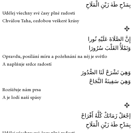
بِمَدْحِ طَهٰ زَيْنِ الْمَلَاحِ
Udělej všechny své časy plné radosti
Chválou Taha, ozdobou veškeré krásy
إِنَّ الصَّلَاةَ عَلَيْهِ نُورا
وَتَمْلَأُ القَلْبَ سُرُورَا
Opravdu, posílání míru a požehnání na něj je světlo
A naplňuje srdce radostí
وَهِيَ تَشْرَحْ لَنَا الصُّدُورَ
وَهِيَ سَفِينَةُ النَّجَاحْ
Rozšiřuje nám prsa
A je lodí naší spásy
إجْعَلْ زَمَانَكْ كُلَّهُ أَفْرَاحْ
بِمَدْحِ طَهٰ زَيْنِ الْمَلَاحِ