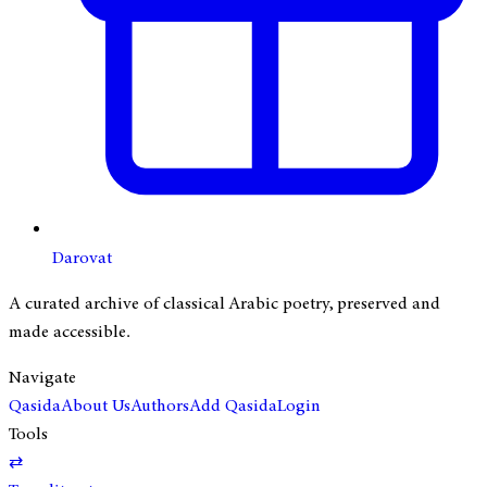
Darovat
A curated archive of classical Arabic poetry, preserved and
made accessible.
Navigate
Qasida
About Us
Authors
Add Qasida
Login
Tools
⇄