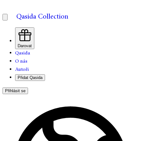
Qasida Collection
Darovat
Qasida
O nás
Autoři
Přidat Qasida
Přihlásit se