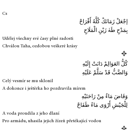
Cs
إجْعَلْ زَمَانَكْ كُلَّهُ أَفْرَاحْ
بِمَدْحِ طَهٰ زَيْنِ الْمَلَاحِ
Udělej všechny své časy plné radosti
Chválou Taha, ozdobou veškeré krásy
كُلُّ العَوَالِمْ دَانَتْ إِلَيْهِ
وَالضَّبُّ قَدْ سَلَّمْ عَلَيْهِ
Celý vesmír se mu sklonil
A dokonce i ještěrka ho pozdravila mírem
وَفَاضَ مَاءٌ مِنْ رَاحَتَيْهِ
لِلْجَيْشِ أَرْوَى مَاءً طَفَاحْ
A voda proudila z jeho dlaní
Pro armádu, uhasila jejich žízeň přetékající vodou