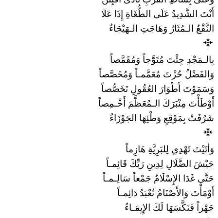
أَنْتَ الشَّدِيدُ عَلَى الطُّغَاةِ إِذَا عَلَا
النَّقْعُ الـمُثَارُ وَهَاجَتِ الـهَيْجَاءُ
بِالـمَجْدِ جِئْتَ مُتَوَّجاً وَمُقَمَّصاً
وَالفَضْلُ حُزْتَ مُعَمَّمـاً وَمُخَصَّصاً
وَسَمَوْتَ أَطْوَارَ العُقُولِ تَخَصُّصاً
أَوْطَأْتَ مِنْبَرَكَ الـمُعَظَّمَ أَخْـمِصاً
شَرُفَتْ بِمَوْقِعِ وَطْئِهَا الجَوْزَاءُ
وَأتَيْتَ تَهْدِي لِلبَرِيَّةِ هَازِماً
جَيْشَ الضَّلَالِ لِدِينِ رَبِّكَ قَائِمـاً
حَتَّى غَدَا الإِسْلَامُ جَمْعاً سَالِـمـاً
أَوْمَأْتَ وَالأَصْنَامُ تُعْبَدُ دَائِمـاً
جَهْراً فَنَكَّسَهَا لَكَ الإِيِمَـاءُ