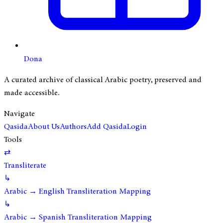
Dona
A curated archive of classical Arabic poetry, preserved and
made accessible.
Navigate
Qasida
About Us
Authors
Add Qasida
Login
Tools
⇄
Transliterate
↳
Arabic → English Transliteration Mapping
↳
Arabic → Spanish Transliteration Mapping