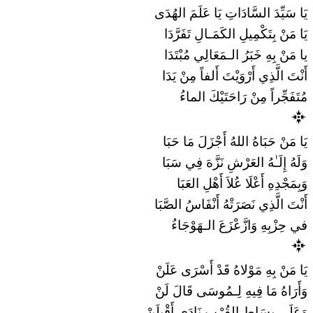
يَا سَيِّدَ السَّادَاتِ يَا عَلَمَ الهُدَى
يَا مَنْ بِتَكْمِيلِ الكَمَـالِ تَفَرَّدَا
يا مَنْ بِهِ خَبَرُ الـمَعَالِي مُبْتَدَا
أَنْتَ الَّذِي أَرْوَيْتَ أَلفاً مِنْ يَدَا
مُتَفَجِّراً مِنْ رَاحَتَيْكَ الماءُ
يَا مَنْ حَبَاهُ اللهُ أَجْزَلَ مَا حَبَا
وَلَهُ إِلَـٰهُ العَرْشِ نَزَّهَ فِي سَبَا
وَبِمَجْدِهِ أَعْلَا عُلاَ أَهْلِ العَبَا
أَنْتَ الَّذِي نَصَرَتْهُ أَنْفَاسُ الصَّبَا
في حِزْبِهِ وَازَّعْزَعَ الـهَوْجَاءُ
يَا مَنْ بِهِ مَوْلاهُ قَدْ أَسْرَى عَلَنْ
وَأَرَاهُ مَا فِيهِ لِـمُوسَى قَالَ لَنْ
وَعَلَى بِسَاطِ القُرْبِ نَادَى أَقْبِلَنْ