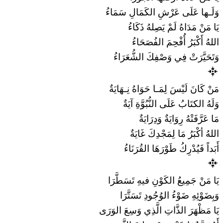
وَلَـها عَلَى عَرْشِ الكَمَالِ سَمَاءُ
يَا مَنْ مَدَاهُ لَمْ يَصِلهُ ذَكَاءُ
اللهُ أَكْبَرُ أُفْحِمَ الفُصَحَاءُ
وَتَحَيَّرَتْ فِي وَصْفِكَ الشُّعَرَاءُ
مَنْ كَانَ لَيْسَ لِمَـا حَوَاهُ نِـهَايَةٌ
وَلَهُ الكتَابُ عَلَى النُّبُوَّةِ آيَةٌ
مَا عَرَّفَتْهُ رِوَايَةٌ وَدِرَايَةٌ
اللهُ أكْبَرُ مَا لِمَجْدِكَ غَايَةٌ
أَبَداً فَيُدْرِكُ طَوْرَهَا القُرَنَاءُ
يَا مَنْ جَمِيعُ الكَوْنِ فيهِ تَسَطَّرَا
وَبِضَوْئِهِ ضَوْءُ الوُجُودِ تَسَتَّرَا
يَا مَظْهَرَ الذَّاتِ الَّذِي وَسِعَ الوَرَى