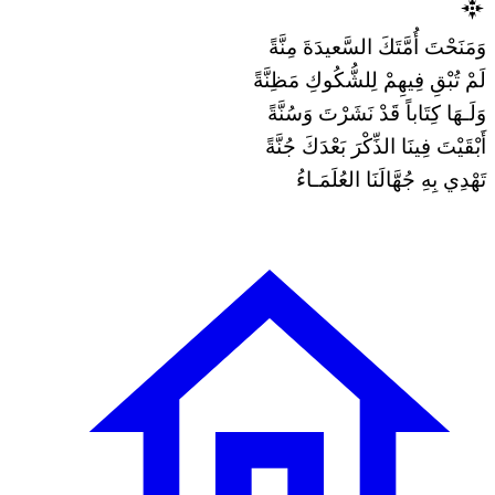
وَمَنَحْتَ أُمَّتَكَ السَّعيدَةَ مِنَّةً
لَمْ تُبْقِ فِيهِمْ لِلشُّكُوكِ مَظِنَّةً
وَلَـهَا كِتَاباً قَدْ نَشَرْتَ وَسُنَّةً
أَبْقَيْتَ فِينَا الذِّكْرَ بَعْدَكَ جُنَّةً
تَهْدِي بِهِ جُهَّالَنَا العُلَمَـاءُ