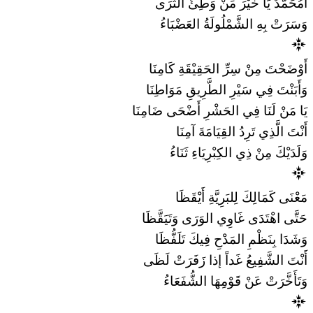
أَمُحَمَّدٌ يَا خَيْرَ مَنْ وَطِئَ الثَّرَى
وَسَرَتْ بِهِ الشَّمْلُولَةُ العَضْبَاءُ
أَوْضَحْتَ مِنْ سِرِّ الحَقِيْقَةِ كَامِنَا
وَأَبَنْتَ فِي سَيْرِ الطَّرِيقِ مَوَاطِنَا
يَا مَنْ لَنَا فِي الحَشْرِ أَضْحَى ضَامِنَا
أَنْتَ الَّذِي تَرِدُ القِيَامَةَ آمِنَا
وَلَدَيْكَ مِنْ ذِي الكِبْرِيَاءِ ثَنَاءُ
مَعْنَى كَمَالِكَ لِلبَرِيَّةِ أَيْقَظَا
حَتَّى اهْتَدَى غَاوِي الوَرَى وَتَيَقَّظَا
وَشَدَا بِنَظْمِ المَدْحِ فِيكَ تَلَفُّظَا
أَنْتَ الشَّفِيعُ غَداً إذا زَفَرَتْ لَظَى
وَتَأَخَّرَتْ عَنْ قَوْمِهَا الشُّفَعَاءُ