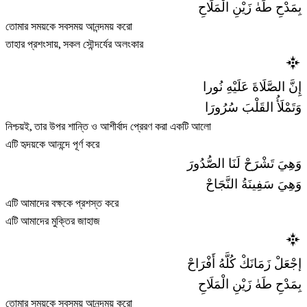
بِمَدْحِ طَهٰ زَيْنِ الْمَلَاحِ
তোমার সময়কে সবসময় আনন্দময় করো
তাহার প্রশংসায়, সকল সৌন্দর্যের অলংকার
إِنَّ الصَّلَاةَ عَلَيْهِ نُورا
وَتَمْلَأُ القَلْبَ سُرُورَا
নিশ্চয়ই, তার উপর শান্তি ও আশীর্বাদ প্রেরণ করা একটি আলো
এটি হৃদয়কে আনন্দে পূর্ণ করে
وَهِيَ تَشْرَحْ لَنَا الصُّدُورَ
وَهِيَ سَفِينَةُ النَّجَاحْ
এটি আমাদের বক্ষকে প্রশস্ত করে
এটি আমাদের মুক্তির জাহাজ
إجْعَلْ زَمَانَكْ كُلَّهُ أَفْرَاحْ
بِمَدْحِ طَهٰ زَيْنِ الْمَلَاحِ
তোমার সময়কে সবসময় আনন্দময় করো