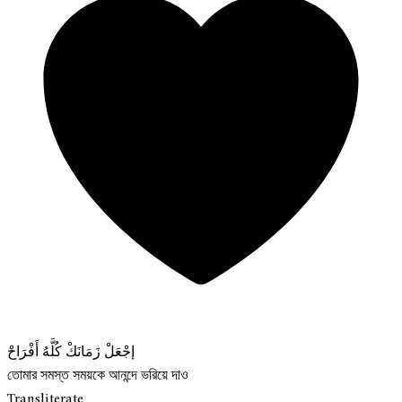
إجْعَلْ زَمَانَكْ كُلَّهُ أَفْرَاحْ
তোমার সমস্ত সময়কে আনন্দে ভরিয়ে দাও
Transliterate