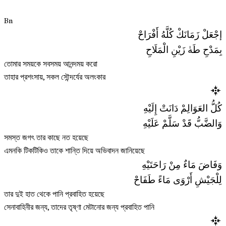
Bn
إجْعَلْ زَمَانَكْ كُلَّهُ أَفْرَاحْ
بِمَدْحِ طَهٰ زَيْنِ الْمَلَاحِ
তোমার সময়কে সবসময় আনন্দময় করো
তাহার প্রশংসায়, সকল সৌন্দর্যের অলংকার
كُلُّ العَوَالِمْ دَانَتْ إِلَيْهِ
وَالضَّبُّ قَدْ سَلَّمْ عَلَيْهِ
সমস্ত জগৎ তার কাছে নত হয়েছে
এমনকি টিকটিকিও তাকে শান্তি দিয়ে অভিবাদন জানিয়েছে
وَفَاضَ مَاءٌ مِنْ رَاحَتَيْهِ
لِلْجَيْشِ أَرْوَى مَاءً طَفَاحْ
তার দুই হাত থেকে পানি প্রবাহিত হয়েছে
সেনাবাহিনীর জন্য, তাদের তৃষ্ণা মেটানোর জন্য প্রবাহিত পানি