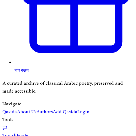
দান করুন
A curated archive of classical Arabic poetry, preserved and
made accessible.
Navigate
Qasida
About Us
Authors
Add Qasida
Login
Tools
⇄
Transliterate