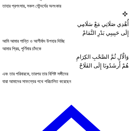
তাহার প্রশংসায়, সকল সৌন্দর্যের অলংকার
أُهْدِي صَلَاتِي مَعْ سَلَامِي
إِلَى حَبِيبِي بَدْرِ التَّمَامْ
আমি আমার শান্তি ও আশীর্বাদ উপহার দিচ্ছি
আমার প্রিয়, পূর্ণিমার চাঁদকে
وَالْآلِ ثُمَّ الصَّحْبِ الكِرَامِ
هُمْ أَرشَدُونَا إِلَى الفَلَاحْ
এবং তার পরিবারকে, তারপর তার বিশিষ্ট সঙ্গীদের
যারা আমাদের সাফল্যের পথে পরিচালিত করেছেন