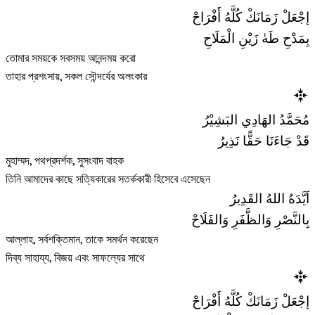
إجْعَلْ زَمَانَكْ كُلَّهُ أَفْرَاحْ
بِمَدْحِ طَهٰ زَيْنِ الْمَلَاحِ
তোমার সময়কে সবসময় আনন্দময় করো
তাহার প্রশংসায়, সকল সৌন্দর্যের অলংকার
مُحَمَّدُ الهَادِي البَشِيْرُ
قَدْ جَاءَنَا حَقًّا نَذِيرُ
মুহাম্মদ, পথপ্রদর্শক, সুসংবাদ বাহক
তিনি আমাদের কাছে সত্যিকারের সতর্ককারী হিসেবে এসেছেন
اَيَّدَهُ اللهُ القَدِيرُ
بِالنَّصْرِ وَالظَّفَرِ وَالفَلَاحْ
আল্লাহ, সর্বশক্তিমান, তাকে সমর্থন করেছেন
দিব্য সাহায্য, বিজয় এবং সাফল্যের সাথে
إجْعَلْ زَمَانَكْ كُلَّهُ أَفْرَاحْ