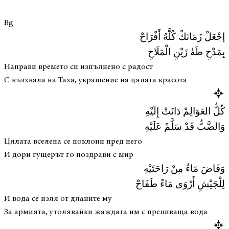
Bg
إجْعَلْ زَمَانَكْ كُلَّهُ أَفْرَاحْ
بِمَدْحِ طَهٰ زَيْنِ الْمَلَاحِ
Направи времето си изпълнено с радост
С възхвала на Таха, украшение на цялата красота
كُلُّ العَوَالِمْ دَانَتْ إِلَيْهِ
وَالضَّبُّ قَدْ سَلَّمْ عَلَيْهِ
Цялата вселена се поклони пред него
И дори гущерът го поздрави с мир
وَفَاضَ مَاءٌ مِنْ رَاحَتَيْهِ
لِلْجَيْشِ أَرْوَى مَاءً طَفَاحْ
И вода се изля от дланите му
За армията, утолявайки жаждата им с преливаща вода