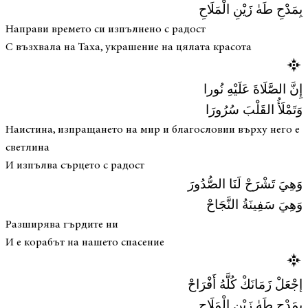
بِمَدْحِ طَهٰ زَيْنِ الْمَلَاحِ
Направи времето си изпълнено с радост
С възхвала на Таха, украшение на цялата красота
إِنَّ الصَّلَاةَ عَلَيْهِ نُورا
وَتَمْلَأُ القَلْبَ سُرُورَا
Наистина, изпращането на мир и благословии върху него е
светлина
И изпълва сърцето с радост
وَهِيَ تَشْرَحْ لَنَا الصُّدُورَ
وَهِيَ سَفِينَةُ النَّجَاحْ
Разширява гърдите ни
И е корабът на нашето спасение
إجْعَلْ زَمَانَكْ كُلَّهُ أَفْرَاحْ
بِمَدْحِ طَهٰ زَيْنِ الْمَلَاحِ