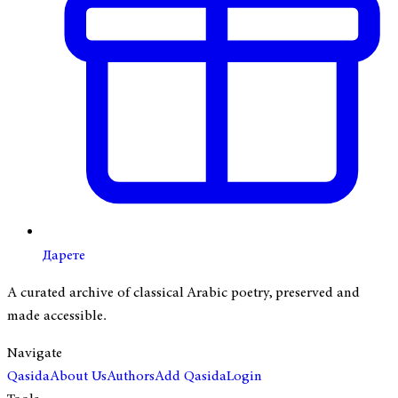
Дарете
A curated archive of classical Arabic poetry, preserved and
made accessible.
Navigate
Qasida
About Us
Authors
Add Qasida
Login