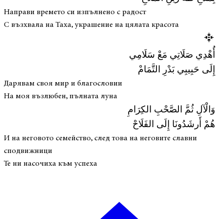
Направи времето си изпълнено с радост
С възхвала на Таха, украшение на цялата красота
أُهْدِي صَلَاتِي مَعْ سَلَامِي
إِلَى حَبِيبِي بَدْرِ التَّمَامْ
Дарявам своя мир и благословии
На моя възлюбен, пълната луна
وَالْآلِ ثُمَّ الصَّحْبِ الكِرَامِ
هُمْ أَرشَدُونَا إِلَى الفَلَاحْ
И на неговото семейство, след това на неговите славни
сподвижници
Те ни насочиха към успеха