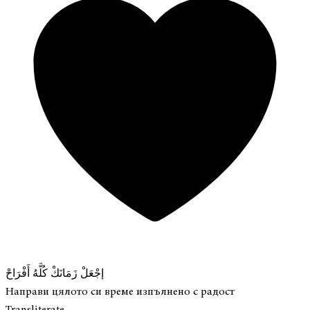
إجْعَلْ زَمَانَكْ كُلَّهُ أَفْرَاحْ
Направи цялото си време изпълнено с радост
Transliterate