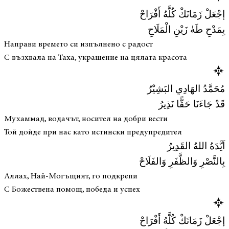
إجْعَلْ زَمَانَكْ كُلَّهُ أَفْرَاحْ
بِمَدْحِ طَهٰ زَيْنِ الْمَلَاحِ
Направи времето си изпълнено с радост
С възхвала на Таха, украшение на цялата красота
مُحَمَّدُ الهَادِي البَشِيْرُ
قَدْ جَاءَنَا حَقًّا نَذِيرُ
Мухаммад, водачът, носител на добри вести
Той дойде при нас като истински предупредител
اَيَّدَهُ اللهُ القَدِيرُ
بِالنَّصْرِ وَالظَّفَرِ وَالفَلَاحْ
Аллах, Най-Могъщият, го подкрепи
С Божествена помощ, победа и успех
إجْعَلْ زَمَانَكْ كُلَّهُ أَفْرَاحْ