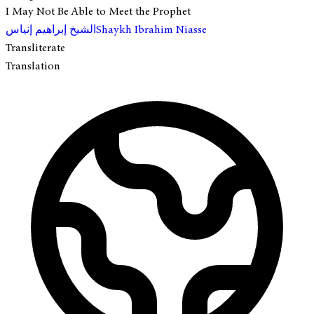
I May Not Be Able to Meet the Prophet
الشيخ إبراهيم إنياس
Shaykh Ibrahim Niasse
Transliterate
Translation