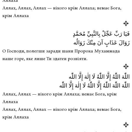
Аллаха
Аллах, Аллах, Аллах — нікого крім Аллаха; немає Бога,
крім Аллаха
فَيَا رَبِّ عَجِّلْ بِالنَّبِيِّ مُحَمَّدٍ
زَوَالَ عَذَابٍ آنَ مِنْكَ زَوَالُه
О Господи, полегши заради шани Пророка Мухаммада
наше горе, яке лише Ти здатен розвіяти.
اللّٰهَ اللّٰهُ إِلَّا اللّٰهُ لَا إِلٰهَ إِلَّا اللّٰه
اللّٰهَ اللّٰهَ اللّٰهُ إِلَّا اللّٰهُ لَا إِلٰهَ إِلَّا اللّٰه
Аллах, Аллах — нікого крім Аллаха; немає Бога, крім
Аллаха
Аллах, Аллах, Аллах — нікого крім Аллаха; немає Бога,
крім Аллаха