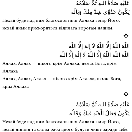
عَلَيْهِ صَلَاةُ اللهِ ثُمَّ سَلَامُهُ
يَكُونُ عَدُوِّي شِدَّ مِنْكَ وَبَالُه
Нехай буде над ним благословення Аллаха і мир Його,
нехай ними прискориться відплата ворогам нашим.
اللّٰهَ اللّٰهُ إِلَّا اللّٰهُ لَا إِلٰهَ إِلَّا اللّٰه
اللّٰهَ اللّٰهَ اللّٰهُ إِلَّا اللّٰهُ لَا إِلٰهَ إِلَّا اللّٰه
Аллах, Аллах — нікого крім Аллаха; немає Бога, крім
Аллаха
Аллах, Аллах, Аллах — нікого крім Аллаха; немає Бога,
крім Аллаха
عَلَيْهِ صَلَاةُ اللهِ ثُمَّ سَلَامُهُ
يَكُونُ فِعَالُ الْعَبْدِ فِيكَ وَقَالُه
Нехай буде над ним благословення Аллаха і мир Його,
нехай діяння та слова раба цього будуть лише заради Тебе.