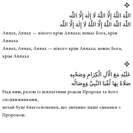
اللّٰهَ اللّٰهُ إِلَّا اللّٰهُ لَا إِلٰهَ إِلَّا اللّٰه
اللّٰهَ اللّٰهَ اللّٰهُ إِلَّا اللّٰهُ لَا إِلٰهَ إِلَّا اللّٰه
Аллах, Аллах — нікого крім Аллаха; немає Бога, крім
Аллаха
Аллах, Аллах, Аллах — нікого крім Аллаха; немає Бога,
крім Аллаха
عَلَيْهِ مَعَ الْآلِ الْكِرَامِ وَصَحْبِهِ
صَلَاةً بِهَا لُقْيَا النَّبِيِّ وَوِصَالُه
Над ним, разом із шляхетним родом Пророка та його
сподвижниками,
нехай буде благословення, що зміцнює наше єднання з
Пророком.