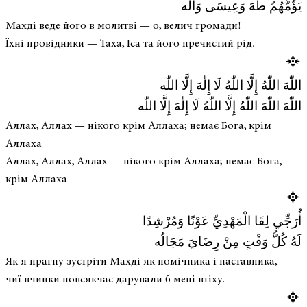
يَؤُمُّهُمُ طَهَ وَعِيسَى وَآلُه
Махді веде його в молитві — о, велич громади!
Їхні провідники — Таха, Іса та його пречистий рід.
اللّٰهَ اللّٰهُ إِلَّا اللّٰهُ لَا إِلٰهَ إِلَّا اللّٰه
اللّٰهَ اللّٰهَ اللّٰهُ إِلَّا اللّٰهُ لَا إِلٰهَ إِلَّا اللّٰه
Аллах, Аллах — нікого крім Аллаха; немає Бога, крім
Аллаха
Аллах, Аллах, Аллах — нікого крім Аллаха; немає Бога,
крім Аллаха
أُرَجِّي لِقَا الْمَهْدِيِّ عَوْنًا وَمُرْشِدًا
لَهُ كُلُّ وَقْتٍ مِنْ رِضَايَ مَجَالُه
Як я прагну зустріти Махді як помічника і наставника,
чиї вчинки повсякчас дарували б мені втіху.