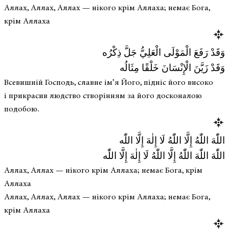
Аллах, Аллах, Аллах — нікого крім Аллаха; немає Бога,
крім Аллаха
وَقَدْ رَفَعَ الْمَوْلَى الْعَلِيُّ جَلَّ ذِكْرُه
وَقَدْ زَيَّنَ الْإِنْسَانَ خَلْقًا مِثَالُه
Всевишній Господь, славне ім’я Його, підніс його високо
і прикрасив людство створінням за його досконалою
подобою.
اللّٰهَ اللّٰهُ إِلَّا اللّٰهُ لَا إِلٰهَ إِلَّا اللّٰه
اللّٰهَ اللّٰهَ اللّٰهُ إِلَّا اللّٰهُ لَا إِلٰهَ إِلَّا اللّٰه
Аллах, Аллах — нікого крім Аллаха; немає Бога, крім
Аллаха
Аллах, Аллах, Аллах — нікого крім Аллаха; немає Бога,
крім Аллаха