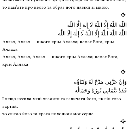
то пам'ять про нього та образ його навіки зі мною.
اللّٰهَ اللّٰهُ إِلَّا اللّٰهُ لَا إِلٰهَ إِلَّا اللّٰه
اللّٰهَ اللّٰهَ اللّٰهُ إِلَّا اللّٰهُ لَا إِلٰهَ إِلَّا اللّٰه
Аллах, Аллах — нікого крім Аллаха; немає Бога, крім
Аллаха
Аллах, Аллах, Аллах — нікого крім Аллаха; немає Бога,
крім Аллаха
وَإِنْ عَزَّنِي مَدْحٌ لَهُ وَثَنَاؤُه
فَقَدْ تَيَّمَانِي نُورُهُ وَجَمَالُه
І якщо несила мені хвалити та величати його, як він того
вартий,
то світло його та краса полонили моє серце.