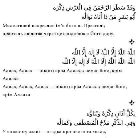
وَقَدْ سَطَرَ الرَّحْمَنُ فِي الْعَرْشِ ذِكْرَه
أَبُو بَشَرٍ مَنْ ذَا أَتَاهُ نَوَالُه
Милостивий накреслив ім’я його на Престолі;
праотець людства через це сподобився Його дару.
اللّٰهَ اللّٰهُ إِلَّا اللّٰهُ لَا إِلٰهَ إِلَّا اللّٰه
اللّٰهَ اللّٰهَ اللّٰهُ إِلَّا اللّٰهُ لَا إِلٰهَ إِلَّا اللّٰه
Аллах, Аллах — нікого крім Аллаха; немає Бога, крім
Аллаха
Аллах, Аллах, Аллах — нікого крім Аллаха; немає Бога,
крім Аллаха
بِكُلِّ أَذَانٍ ذِكْرُهُ وَثَنَاؤُه
وَفِي الذِّكْرِ مَدْحُ الْمُصْطَفَى وَكَمَالُه
У кожному азані — згадка про нього та хвала,