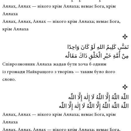
Аллах, Аллах — нікого крім Аллаха; немає Бога, крім
Аллаха
Аллах, Аллах, Аллах — нікого крім Аллаха; немає Бога,
крім Аллаха
تَمَنَّى كَلِيمُ اللهِ لَوْ كَانَ وَاحِدًا
مِنْ أُمَّةِ خَيْرِ الْخَلْقِ ذَاكَ مَقَالُه
Співрозмовник Аллаха жадав бути хоча б одним
із громади Найкращого з творінь — таким було його
слово.
اللّٰهَ اللّٰهُ إِلَّا اللّٰهُ لَا إِلٰهَ إِلَّا اللّٰه
اللّٰهَ اللّٰهَ اللّٰهُ إِلَّا اللّٰهُ لَا إِلٰهَ إِلَّا اللّٰه
Аллах, Аллах — нікого крім Аллаха; немає Бога, крім
Аллаха
Аллах, Аллах, Аллах — нікого крім Аллаха; немає Бога,