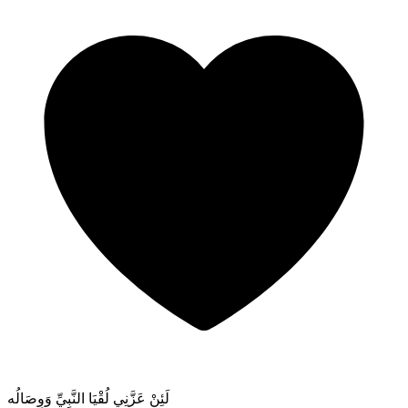
لَئِنْ عَزَّنِي لُقْيَا النَّبِيِّ وَوِصَالُه