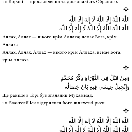
і в Корані — прославлення та досконалість Обраного.
اللّٰهَ اللّٰهُ إِلَّا اللّٰهُ لَا إِلٰهَ إِلَّا اللّٰه
اللّٰهَ اللّٰهَ اللّٰهُ إِلَّا اللّٰهُ لَا إِلٰهَ إِلَّا اللّٰه
Аллах, Аллах — нікого крім Аллаха; немає Бога, крім
Аллаха
Аллах, Аллах, Аллах — нікого крім Аллаха; немає Бога,
крім Аллаха
وَمِنْ قَبْلُ فِي التَّوْرَاةِ ذِكْرُ مُحَمَّدٍ
وَإِنْجِيلُ عِيسَى فِيهِ بَانَ خِصَالُه
Ще раніше в Торі був згаданий Мухаммад,
і в Євангелії Іси відкрилися його шляхетні риси.
اللّٰهَ اللّٰهُ إِلَّا اللّٰهُ لَا إِلٰهَ إِلَّا اللّٰه
اللّٰهَ اللّٰهَ اللّٰهُ إِلَّا اللّٰهُ لَا إِلٰهَ إِلَّا اللّٰه