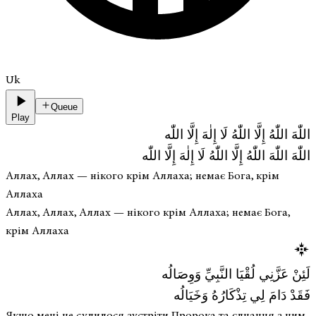
Uk
Queue
Play
اللّٰهَ اللّٰهُ إِلَّا اللّٰهُ لَا إِلٰهَ إِلَّا اللّٰه
اللّٰهَ اللّٰهَ اللّٰهُ إِلَّا اللّٰهُ لَا إِلٰهَ إِلَّا اللّٰه
Аллах, Аллах — нікого крім Аллаха; немає Бога, крім
Аллаха
Аллах, Аллах, Аллах — нікого крім Аллаха; немає Бога,
крім Аллаха
لَئِنْ عَزَّنِي لُقْيَا النَّبِيِّ وَوِصَالُه
فَقَدْ دَامَ لِي تِذْكَارُهُ وَخَيَالُه
Якщо мені не судилося зустріти Пророка та єднання з ним,