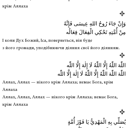
крім Аллаха
وَإِنْ جَاءَ رُوحُ اللهِ عِيسَى فَإِنَّهُ
مِنْ أُمَّتِهِ تَحْكِي الْفِعَالَ فِعَالُه
І коли Дух Божий, Іса, повернеться, він буде
з його громади, уподібнюючи діяння свої його діянням.
اللّٰهَ اللّٰهُ إِلَّا اللّٰهُ لَا إِلٰهَ إِلَّا اللّٰه
اللّٰهَ اللّٰهَ اللّٰهُ إِلَّا اللّٰهُ لَا إِلٰهَ إِلَّا اللّٰه
Аллах, Аллах — нікого крім Аллаха; немає Бога, крім
Аллаха
Аллах, Аллах, Аллах — нікого крім Аллаха; немає Бога,
крім Аллаха
يُصَلِّي بِهِ الْمَهْدِيُّ يَا فَوْزَ أُمَّةٍ