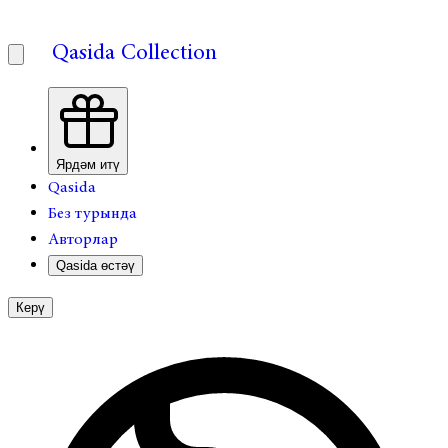
Qasida Collection
Ярдәм итү
Qasida
Без турында
Авторлар
Qasida өстәү
Керү