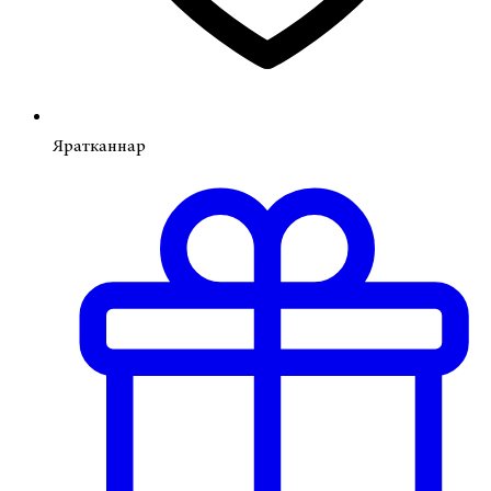
Яратканнар