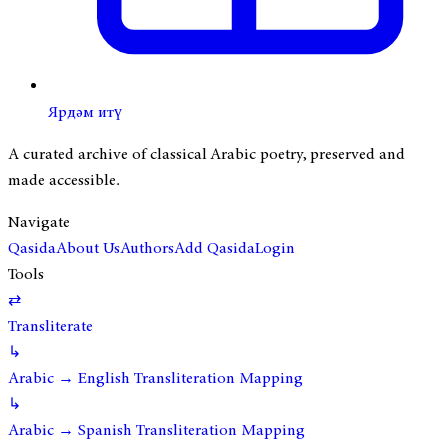
Ярдәм итү
A curated archive of classical Arabic poetry, preserved and
made accessible.
Navigate
Qasida
About Us
Authors
Add Qasida
Login
Tools
⇄
Transliterate
↳
Arabic → English Transliteration Mapping
↳
Arabic → Spanish Transliteration Mapping