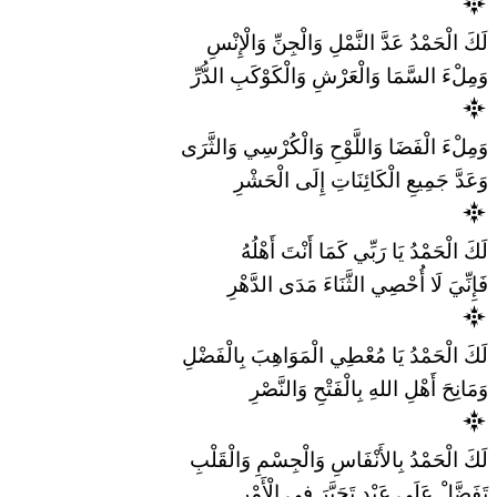
لَكَ الْحَمْدُ عَدَّ النَّمْلِ وَالْجِنِّ وَالْإِنْسِ
وَمِلْءَ السَّمَا وَالْعَرْشِ وَالْكَوْكَبِ الدُّرِّ
وَمِلْءَ الْفَضَا وَاللَّوْحِ وَالْكُرْسِي وَالثَّرَى
وَعَدَّ جَمِيعِ الْكَائِنَاتِ إِلَى الْحَشْرِ
لَكَ الْحَمْدُ يَا رَبِّي كَمَا أَنْتَ أَهْلُهُ
فَإِنِّيَ لَا أُحْصِي الثَّنَاءَ مَدَى الدَّهْرِ
لَكَ الْحَمْدُ يَا مُعْطِي الْمَوَاهِبَ بِالْفَضْلِ
وَمَانِحَ أَهْلِ اللهِ بِالْفَتْحِ وَالنَّصْرِ
لَكَ الْحَمْدُ بِالأَنْفَاسِ وَالْجِسْمِ وَالْقَلْبِ
تَفَضَّلْ عَلَى عَبْدٍ تَحَيَّرَ فِي الْأَمْرِ