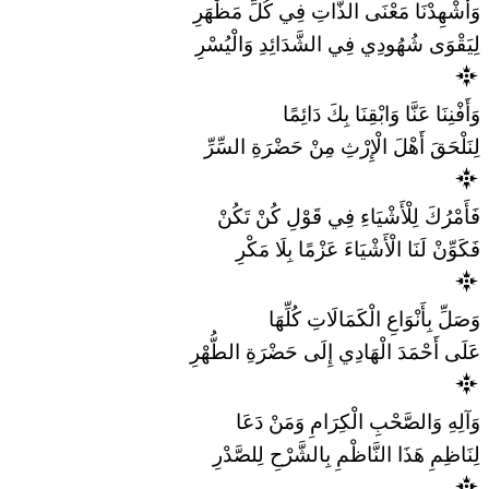
وَأَشْهِدْنَا مَعْنَى الذَّاتِ فِي كُلِّ مَظْهَرِ
لِيَقْوَى شُهُودِي فِي الشَّدَائِدِ وَالْيُسْرِ
وَأَفْنِنَا عَنَّا وَابْقِنَا بِكَ دَائِمًا
لِنَلْحَقَ أَهْلَ الْإِرْثِ مِنْ حَضْرَةِ السِّرِّ
فَأَمْرُكَ لِلْأَشْيَاءِ فِي قَوْلِ كُنْ تَكُنْ
فَكَوِّنْ لَنَا الْأَشْيَاءَ عَزْمًا بِلَا مَكْرِ
وَصَلِّ بِأَنْوَاعِ الْكَمَالَاتِ كُلِّهَا
عَلَى أَحْمَدَ الْهَادِي إِلَى حَضْرَةِ الطُّهْرِ
وَآلِهِ وَالصَّحْبِ الْكِرَامِ وَمَنْ دَعَا
لِنَاظِمِ هَذَا النَّاظْمِ بِالشَّرْحِ لِلصَّدْرِ