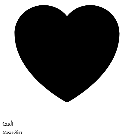
الْحَمْدُ
Мәхәббәт