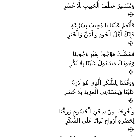
وَمُنْتَظِرٌ عَطْفَ الْحَبِيبِ بِلَا عُسْرِ
فَأَنْعِمْ عَلَيْنَا يَا مُجِيبُ بِسُرْعَةٍ
فَإِنَّكَ أَهْلُ الْجُودِ وَالْمَنِّ وَالْخَيْرِ
فَفَضْلُكَ مَوْجُودٌ بِغَيْرِ وُجُودِنَا
وَجُودُكَ مَسْدُولٌ عَلَيْنَا بِلَا نُكْرِ
وَوَفِّقْنَا لِلشُّكْرِ الَّذِي هُوَ لَازِمٌ
عَلَيْنَا وَيَسْتَدْعِي الْمَزِيدَ بِلَا خُسْرِ
وَأَخْرِجْنَا مِنْ سِجْنِ الْجُسُومِ وَرَقِّنَا
لِحَضْرَةِ أَرْوَاحِ ثَوَابًا عَلَى الشُّكْرِ