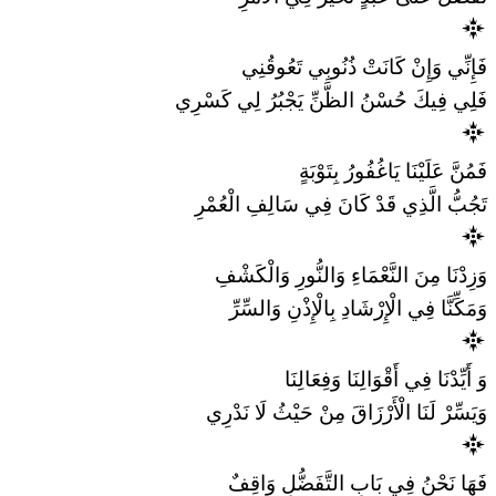
فَإِنِّي وَإِنْ كَانَتْ ذُنُوبِي تَعُوقُنِي
فَلِي فِيكَ حُسْنُ الظَّنِّ يَجْبُرُ لِي كَسْرِي
فَمُنَّ عَلَيْنَا يَاغُفُورُ بِتَوْبَةٍ
تَجُبُّ الَّذِي قَدْ كَانَ فِي سَالِفِ الْعُمْرِ
وَزِدْنَا مِنَ النَّعْمَاءِ وَالنُّورِ وَالْكَشْفِ
وَمَكِّنَّا فِي الْإِرْشَادِ بِالْإِذْنِ وَالسِّرِّ
وَ أَيِّدْنَا فِي أَقْوَالِنَا وَفِعَالِنَا
وَيَسِّرْ لَنَا الْأَرْزَاقَ مِنْ حَيْثُ لَا نَدْرِي
فَهَا نَحْنُ فِي بَابِ التَّفَضُّلِ وَاقِفٌ