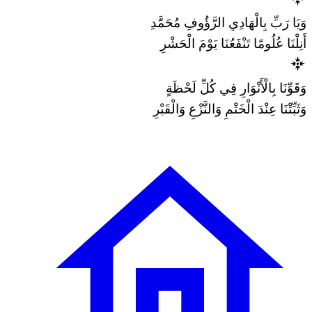
وَيَا رَبِّ بِالْهَادِي الرَّؤُوفِ مُحَمَّدِ
أَنِلْنَا عُلُومًا تَنْفَعُنَا يَوْمَ الْحَشْرِ
وَقَوِّنَا بِالْأَنْوَارِ فِي كُلِّ لَحْظَةٍ
وَثَبِّتْنَا عِنْدَ الْخَتْمِ وَالنَّزْعِ وَالْقَبْرِ