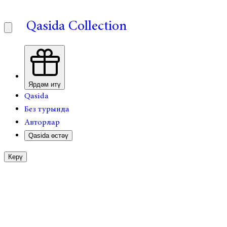
Qasida Collection
Ярдәм итү
Qasida
Без турында
Авторлар
Qasida өстәү
Керү