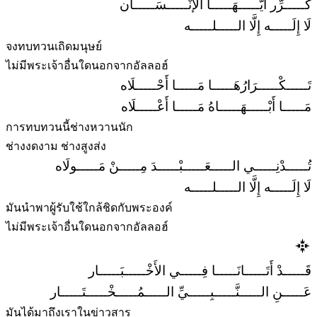
كَـــــرِّر أَيُّـــــهَـــــا الإنْـــــسَـــــان
لَا إِلَـــــه إِلَّا الـــــلـــــه
จงทบทวนเถิดมนุษย์
ไม่มีพระเจ้าอื่นใดนอกจากอัลลอฮ์
تَـــــكْـــــرَارُهَـــــا مَـــــا أَحْـــــلَاه
مَـــــا أَبْـــــهَـــــاهُ مَـــــا أَعْـــــلَاه
การทบทวนนี้ช่างหวานนัก
ช่างงดงาม ช่างสูงส่ง
تُـــــدْنِـــــي الـــــعَـــــبْـــــدَ مِـــــنْ مَـــــولَاه
لَا إِلَـــــه إِلَّا الـــــلـــــه
มันนำพาผู้รับใช้ใกล้ชิดกับพระองค์
ไม่มีพระเจ้าอื่นใดนอกจากอัลลอฮ์
قَـــــدْ أَتَـــــانَـــــا فِـــــي الأَخْـــــبَـــــار
عَـــــنِ الـــــنَّـــــبِـــــيِّ الـــــمُـــــخْـــــتَـــــار
มันได้มาถึงเราในข่าวสาร