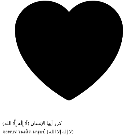
كرر أيها الإنسان (لَا إِلَه إِلَّا الله)
จงทบทวนเถิด มนุษย์ (لا إله إلا الله)