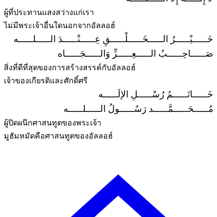
ผู้ที่ประทานแสงสว่างแก่เรา
ไม่มีพระเจ้าอื่นใดนอกจากอัลลอฮ์
خَـــــيْـــــرُ الـــــخَـــــلْـــــقِ عِـــــنْـــــدَ الـــــلـــــه
صَـــــاحِـــــبُ الـــــعِـــــزِّ وَالـــــجَـــــاه
สิ่งที่ดีที่สุดของการสร้างสรรค์กับอัลลอฮ์
เจ้าของเกียรติและศักดิ์ศรี
خَـــــاتَـــــمُ رُسْـــــلِ الإلَـــــه
مُـــــحَـــــمَّـــــد رَسُـــــولُ الـــــلـــــه
ผู้ปิดผนึกศาสนทูตของพระเจ้า
มูฮัมหมัดคือศาสนทูตของอัลลอฮ์