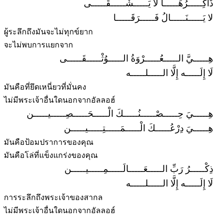
ذَاكِـــــرُهَـــــا لَا يَـــــشْـــــقَـــــى
لا يَـــــنَـــــالُ فَـــــرَقَـــــا
ผู้ระลึกถึงมันจะไม่ทุกข์ยาก
จะไม่พบการแยกจาก
هِـــــيَّ الـــــعُـــــرْوَةُ الـــــوُثْـــــقَـــــى
لَا إِلَـــــه إِلَّا الـــــلـــــه
มันคือที่ยึดเหนี่ยวที่มั่นคง
ไม่มีพระเจ้าอื่นใดนอกจากอัลลอฮ์
هِـــــيَ حِـــــصْـــــنُـــــكَ الْـــــحَـــــصِـــــيـــــن
هِـــــيَ دِرْعُـــــكَ الْـــــمَـــــتِـــــيـــــن
มันคือป้อมปราการของคุณ
มันคือโล่ที่แข็งแกร่งของคุณ
ذِكْـــــرُ رَبِّ الـــــعَـــــالَـــــمِـــــيـــــن
لَا إِلَـــــه إِلَّا الـــــلـــــه
การระลึกถึงพระเจ้าของสากล
ไม่มีพระเจ้าอื่นใดนอกจากอัลลอฮ์