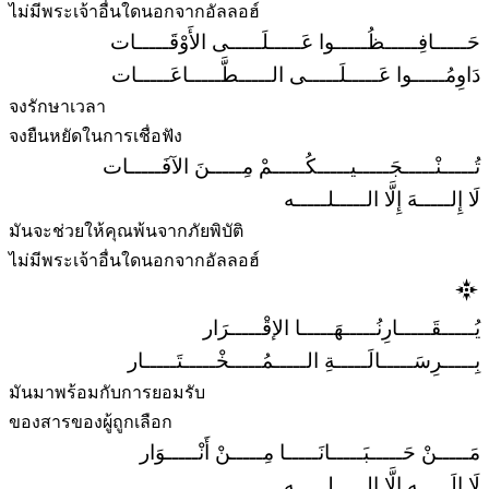
ไม่มีพระเจ้าอื่นใดนอกจากอัลลอฮ์
حَـــــافِـــــظُـــــوا عَـــــلَـــــى الأَوْقَـــــات
دَاوِمُـــــوا عَـــــلَـــــى الـــــطَّـــــاعَـــــات
จงรักษาเวลา
จงยืนหยัดในการเชื่อฟัง
تُـــــنْـــــجَـــــيـــــكُـــــمْ مِـــــنَ الآفَـــــات
لَا إِلـــــهَ إِلَّا الـــــلـــــه
มันจะช่วยให้คุณพ้นจากภัยพิบัติ
ไม่มีพระเจ้าอื่นใดนอกจากอัลลอฮ์
يُـــــقَـــــارِنُـــــهَـــــا الإقْـــــرَار
بِـــــرِسَـــــالَـــــةِ الـــــمُـــــخْـــــتَـــــار
มันมาพร้อมกับการยอมรับ
ของสารของผู้ถูกเลือก
مَـــــنْ حَـــــبَـــــانَـــــا مِـــــنْ أَنْـــــوَار
لَا إِلَـــــه إِلَّا الـــــلـــــه