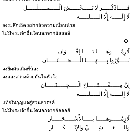
فَـــــاذْكُـــــر لَا تَـــــخْـــــشَ الَْـــــمـــــلَـــــل
لَا إِلَـــــه إِلَّا الـــــلـــــه
จงระลึกเถิด อย่ากลัวความเบื่อหน่าย
ไม่มีพระเจ้าอื่นใดนอกจากอัลลอฮ์
لَازِمُـــــوهَـــــا يَـــــا إخْـــــوَان
نَـــــوِّرُوا بِـــــهَـــــا الْـــــجَـــــنَـــــان
จงยึดมั่นเถิดพี่น้อง
จงส่องสว่างด้วยมันในหัวใจ
إِنَّ مِـــــفْـــــتَـــــاحَ الْـــــجِـــــنَـــــان
لَا إِلـــــهَ إِلَّا الـــــلـــــه
แท้จริงกุญแจสู่สวนสวรรค์
ไม่มีพระเจ้าอื่นใดนอกจากอัลลอฮ์
لَازِمُـــــوهَـــــا بِـــــالأَسْـــــحَـــــار
وَالـــــعَـــــشِـــــيِّ والإبْـــــكَـــــار