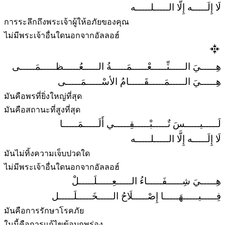
لَا إِلَـــــه إِلَّا الـــــلـــــه
การระลึกถึงพระเจ้าผู้ให้อภัยของคุณ
ไม่มีพระเจ้าอื่นใดนอกจากอัลลอฮ์
هِـــــيَ الـــــنِّـــــعْـــــمَـــــةُ الـــــعُـــــظـــــمَـــــى
هِـــــيَ الـــــمَـــــقَـــــامُ الأسْـــــمَـــــى
มันคือพรที่ยิ่งใหญ่ที่สุด
มันคือสถานะที่สูงที่สุด
لَـــــيـــــسَ تٌـــــبْـــــقِـــــي أَلَـــــمَـــــا
لَا إِلَـــــه إِلَّا الـــــلـــــه
มันไม่ทิ้งความเจ็บปวดใด
ไม่มีพระเจ้าอื่นใดนอกจากอัลลอฮ์
هِـــــيَ شِـــــفَـــــاءُ الـــــعِـــــلَـــــلْ
فِـــــيـــــهَـــــا إِصْـــــلَاحُ الـــــخَـــــلَـــــل
มันคือการรักษาโรคภัย
ในนี้คือการแก้ไขข้อบกพร่อง