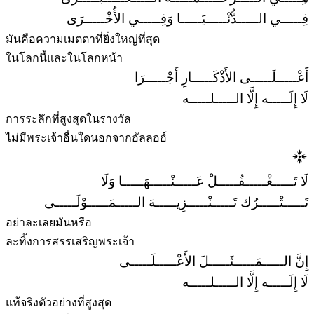
فِـــــي الـــــدُّنْـــــيَـــــا وَفِـــــي الأُخْـــــرَى
มันคือความเมตตาที่ยิ่งใหญ่ที่สุด
ในโลกนี้และในโลกหน้า
أَعْـــــلَـــــى الأَذْكَـــــارِ أَجْـــــرَا
لَا إِلَـــــه إِلَّا الـــــلـــــه
การระลึกที่สูงสุดในรางวัล
ไม่มีพระเจ้าอื่นใดนอกจากอัลลอฮ์
لَا تَـــــغْـــــفُـــــلْ عَـــــنْـــــهَـــــا وَلَا
تَـــــتْـــــرُك تَـــــنْـــــزِيـــــهَ الـــــمَـــــوْلَـــــى
อย่าละเลยมันหรือ
ละทิ้งการสรรเสริญพระเจ้า
إِنَّ الـــــمَـــــثَـــــلَ الأَعْـــــلَـــــى
لَا إِلَـــــه إِلَّا الـــــلـــــه
แท้จริงตัวอย่างที่สูงสุด