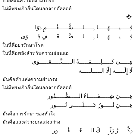
ด้วยสิ่งนี้ความดีงามได้รับ
ไม่มีพระเจ้าอื่นใดนอกจากอัลลอฮ์
فِـــــيـــــهَـــــا لِـــــلـــــسُّـــــقْـــــمِ دَوَا
فِـــــيـــــهَـــــا لِـــــلـــــضَّـــــعْـــــفِ قِـــــوَى
ในนี้คือยารักษาโรค
ในนี้คือพลังสำหรับความอ่อนแอ
هِـــــيَ كَـــــلِـــــمَـــــةُ الـــــتَّـــــقـــــوَى
لَا إِلَـــــه إِلَّا الـــــلـــــه
มันคือคำแห่งความยำเกรง
ไม่มีพระเจ้าอื่นใดนอกจากอัลลอฮ์
هِـــــيَ شِـــــفَـــــاءُ الـــــصُّـــــدُور
هِـــــيَ نُـــــورٌ عَـــــلَـــــى نُـــــور
มันคือการรักษาของหัวใจ
มันคือแสงสว่างบนแสงสว่าง
ذِكْـــــرُ رَبِّـــــكَ الـــــغَـــــفُـــــور