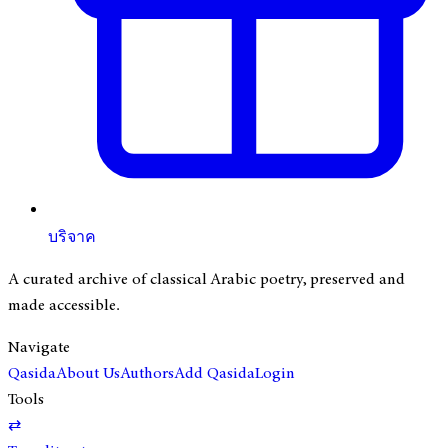
บริจาค
A curated archive of classical Arabic poetry, preserved and
made accessible.
Navigate
Qasida
About Us
Authors
Add Qasida
Login
Tools
⇄