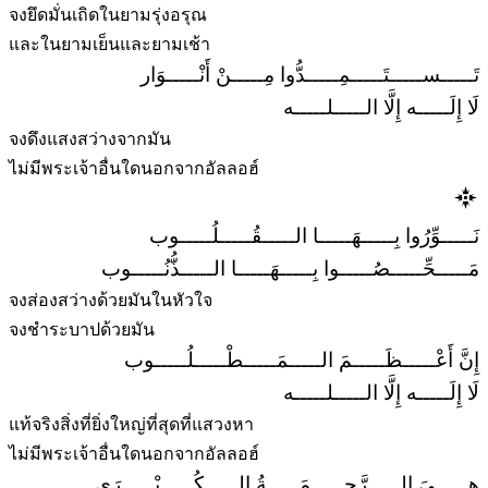
จงยึดมั่นเถิดในยามรุ่งอรุณ
และในยามเย็นและยามเช้า
تَـــــســـــتَـــــمِـــــدُّوا مِـــــنْ أَنْـــــوَار
لَا إِلَـــــه إِلَّا الـــــلـــــه
จงดึงแสงสว่างจากมัน
ไม่มีพระเจ้าอื่นใดนอกจากอัลลอฮ์
نَـــــوِّرُوا بِـــــهَـــــا الـــــقُـــــلُـــــوب
مَـــــحِّـــــصُـــــوا بِـــــهَـــــا الـــــذُّنُـــــوب
จงส่องสว่างด้วยมันในหัวใจ
จงชำระบาปด้วยมัน
إِنَّ أَعْـــــظَـــــمَ الـــــمَـــــطْـــــلُـــــوب
لَا إِلَـــــه إِلَّا الـــــلـــــه
แท้จริงสิ่งที่ยิ่งใหญ่ที่สุดที่แสวงหา
ไม่มีพระเจ้าอื่นใดนอกจากอัลลอฮ์
هِـــــيَ الـــــرَّحـــــمَـــــةُ الـــــكُـــــبْـــــرَى