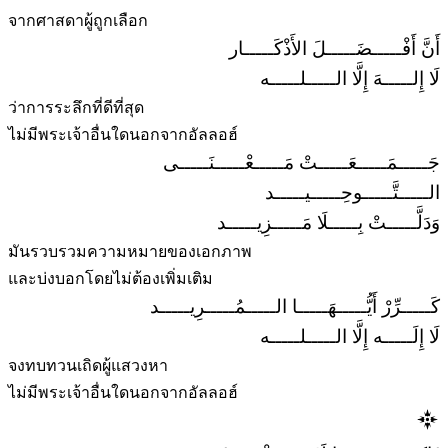
จากศาสดาผู้ถูกเลือก
أَنَّ أَفْـــــضَـــــلَ الأَذْكَـــــار
لَا إِلـــــهَ إِلَّا الـــــلـــــه
ว่าการระลึกที่ดีที่สุด
ไม่มีพระเจ้าอื่นใดนอกจากอัลลอฮ์
جَـــــمَـــــعَـــــتْ مَـــــعْـــــنَـــــى
الـــــتَّـــــوحِـــــيـــــد
وَدَلَّـــــتْ بِـــــلَا مَـــــزِيـــــد
มันรวบรวมความหมายของเอกภาพ
และบ่งบอกโดยไม่ต้องเพิ่มเติม
كَـــــرِّرْ أَيُّـــــهَـــــا الـــــمُـــــرِيـــــد
لَا إِلَـــــه إِلَّا الـــــلـــــه
จงทบทวนเถิดผู้แสวงหา
ไม่มีพระเจ้าอื่นใดนอกจากอัลลอฮ์