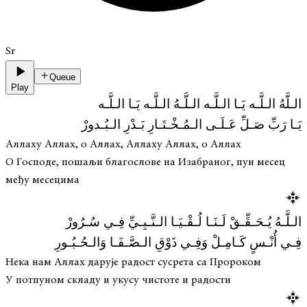
Sr
Queue
Play
الـلَّهُ الـلَّـه يَـا الـلَّـه الـلَّـهُ الـلَّـه يَـا الـلَّـه
يَـا رَبِّ صَـلِّ عَـلَـى الـمُـخْـتَـارِ بَـدْرِ الـبُـدورْ
Аллаху Аллах, о Аллах, Аллаху Аллах, о Аллах
О Господе, пошаљи благослове на Изабраног, пун месец
међу месецима
الـلَّـهُ يُـحَـقِّـقْ لَـنَـا لُـقْـيَـا الـنَّـبِـيِّ فِـي سُـرُورْ
فِـي أُنْـسٍ كَـامِـلْ وَفِـي ذَوْقِ الـصَّـفَـا وَالـحُـبُـورِ
Нека нам Аллах дарује радост сусрета са Пророком
У потпуном складу и укусу чистоте и радости