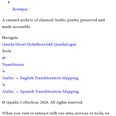
Донирај
A curated archive of classical Arabic poetry, preserved and
made accessible.
Navigate
Qasida
About Us
Authors
Add Qasida
Login
Tools
⇄
Transliterate
↳
Arabic → English Transliteration Mapping
↳
Arabic → Spanish Transliteration Mapping
© Qasida Collection.
2026
. All rights reserved.
When you visit or interact with our sites, services or tools, we