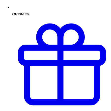
Омиљено