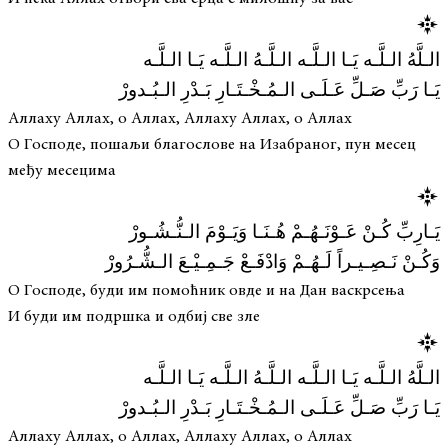
الـلَّهُ الـلَّـه يَـا الـلَّـه الـلَّـهُ الـلَّـه يَـا الـلَّـه
يَـا رَبِّ صَـلِّ عَـلَـى الـمُـخْـتَـارِ بَـدْرِ الـبُـدورْ
Аллаху Аллах, о Аллах, Аллаху Аллах, о Аллах
О Господе, пошаљи благослове на Изабраног, пун месец
међу месецима
يَـارِبِّ كُـنْ عَـوْنَـهُـمْ هُـنَـا وَيَـوْمَ الـنُّـشُـورْ
وَكُـنْ نَـصِـيـراً لَـهُـمْ وَادْفَـعْ جَـمِـيْـعَ الـشُّـرُورْ
О Господе, буди им помоћник овде и на Дан васкрсења
И буди им подршка и одбиј све зле
الـلَّهُ الـلَّـه يَـا الـلَّـه الـلَّـهُ الـلَّـه يَـا الـلَّـه
يَـا رَبِّ صَـلِّ عَـلَـى الـمُـخْـتَـارِ بَـدْرِ الـبُـدورْ
Аллаху Аллах, о Аллах, Аллаху Аллах, о Аллах