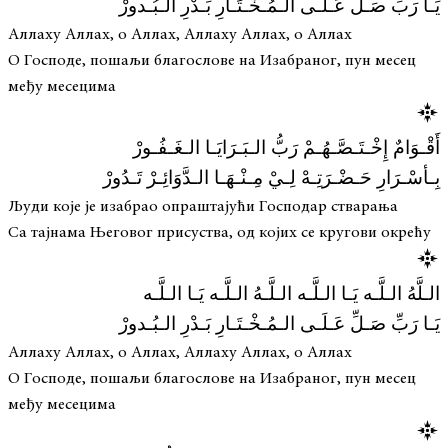
يَـا رَبِّ صَـلِّ عَـلَـى الـمُـخْـتَـارِ بَـدْرِ الـبُـدورْ
Аллаху Аллах, о Аллах, Аллаху Аллах, о Аллах
О Господе, пошаљи благослове на Изабраног, пун месец
међу месецима
أَقْـوَامٌ إِخْـتَـصَّـهُـمْ رَبُّ الـبَـرَايَـا الـغَـفُـورْ
بِـأسْـرَارِ حَـضْـرَتِـهْ لِـيْ مِـنْـهَـا الـدَّوَائِـرْ تَـدُورْ
Људи које је изабрао опраштајући Господар стварања
Са тајнама Његовог присуства, од којих се кругови окрећу
الـلَّهُ الـلَّـه يَـا الـلَّـه الـلَّـهُ الـلَّـه يَـا الـلَّـه
يَـا رَبِّ صَـلِّ عَـلَـى الـمُـخْـتَـارِ بَـدْرِ الـبُـدورْ
Аллаху Аллах, о Аллах, Аллаху Аллах, о Аллах
О Господе, пошаљи благослове на Изабраног, пун месец
међу месецима