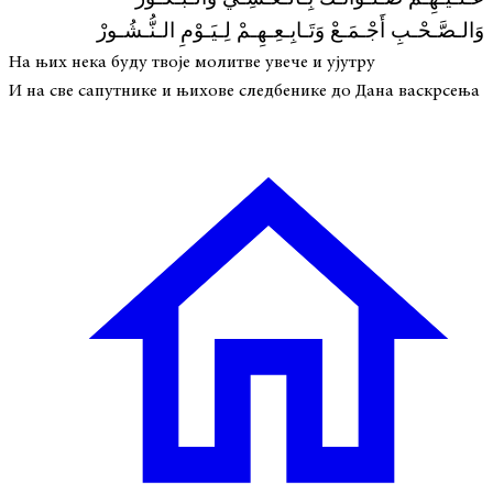
وَالـصَّـحْـبِ أَجْـمَـعْ وَتَـابِـعِـهِـمْ لِـيَـوْمِ الـنُّـشُـورْ
На њих нека буду твоје молитве увече и ујутру
И на све сапутнике и њихове следбенике до Дана васкрсења