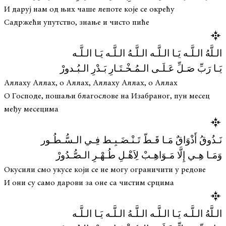
И даруј нам од њих чаше лепоте које се окрећу
Садржећи упутство, знање и чисто пиће
الـلَّهُ الـلَّـه يَـا الـلَّـه الـلَّـهُ الـلَّـه يَـا الـلَّـه
يَـا رَبِّ صَـلِّ عَـلَـى الـمُـخْـتَـارِ بَـدْرِ الـبُـدورْ
Аллаху Аллах, о Аллах, Аллаху Аллах, о Аллах
О Господе, пошаљи благослове на Изабраног, пун месец
међу месецима
نَـذُوقُ أَذْوَاقٌ مَـا قَـطّ تَـنْـضَـبِـط فِـي الـسُّـطُـور
وَمَـا هِـي إِلَّا مَـوَاهِـبْ لِاَهْـلِ طُـهْـرِ الـصُّـدُورْ
Окусили смо укусе који се не могу ограничити у редове
И они су само дарови за оне са чистим срцима
الـلَّهُ الـلَّـه يَـا الـلَّـه الـلَّـهُ الـلَّـه يَـا الـلَّـه