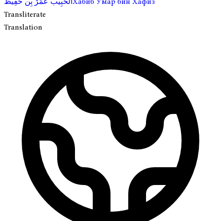
الحَبِيب عُمَرْ بِن حَفِيظ
Хабиб Умар бин Хафиз
Transliterate
Translation