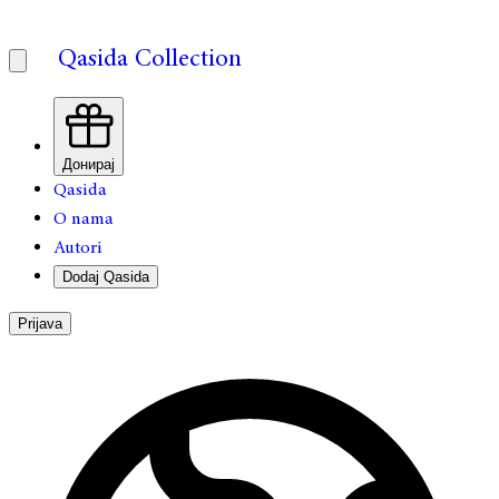
Qasida Collection
Донирај
Qasida
O nama
Autori
Dodaj Qasida
Prijava