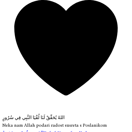
اللهُ يُحَقِّقْ لَنَا لُقْيَا النَّبِي فِي سُرُورٍ
Neka nam Allah podari radost susreta s Poslanikom