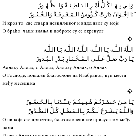
وَلِـي بِـهَـا كُـلُّ أَمْـرِ الـبَـاطِـنَـةْ وَالـظُّـهُـورْ
َیَا اِخْـوَانْ دَارَتْ كُـؤُوسُ الـمَـعْـرِفَـةْ وَالـخُـيُـورْ
И кроз то, све ствари невидљивог и видљивог су моје
О браћо, чаше знања и доброте су се окренуле
الـلَّهُ الـلَّـه يَـا الـلَّـه الـلَّـهُ الـلَّـه يَـا الـلَّـه
يَـا رَبِّ صَـلِّ عَـلَـى الـمُـخْـتَـارِ بَـدْرِ الـبُـدورْ
Аллаху Аллах, о Аллах, Аллаху Аллах, о Аллах
О Господе, пошаљи благослове на Изабраног, пун месец
међу месецима
يَـا مَـنْ حَـضَـرْتُـمْ هُـنِـيـتُـمْ عِـنْـدَنَـا بِـالـحُـضُـورْ
وَالـلَّـهُ يَـشْـرَحْ لَـكُـمْ بِـالـفَـضْـلِ كُـلِّ الـصُّـدُورْ
О ви који сте присутни, благословени сте присуством међу
нама
И нека Аллах отвори сва срца с милошћу за вас