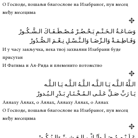
О Господе, пошаљи благослове на Изабраног, пун месец
међу месецима
وَسَـاعَـةُ الـخَـتْـمِ يَـحْـضُـرْ مُـصْـطَـفَـاكَ الـشَّـكُـورْ
وَفَـاطِـمَـةْ وَالـرِّضَـا وَالـنَّـسْـلِ نِـعْـمَ الـصُّـدُورْ
И у часу закључка, нека твој захвални Изабрани буде
присутан
И Фатима и Ал-Рида и племенито потомство
الـلَّهُ الـلَّـه يَـا الـلَّـه الـلَّـهُ الـلَّـه يَـا الـلَّـه
يَـا رَبِّ صَـلِّ عَـلَـى الـمُـخْـتَـارِ بَـدْرِ الـبُـدورْ
Аллаху Аллах, о Аллах, Аллаху Аллах, о Аллах
О Господе, пошаљи благослове на Изабраног, пун месец
међу месецима
عَـلَـيْـهِـمُ صَـلَـواَتُـكْ بِـالـعَـشِـيِّ وَالـبُـكُـورْ