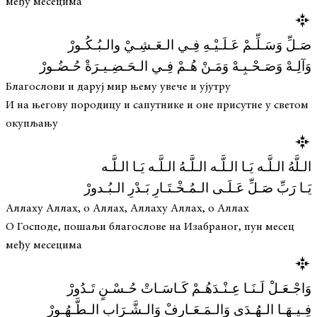
међу месецима
صَـلِّ وَسَـلِّـمْ عَـلَـيْـهِ فِـي الـعَـشِـيْ والـبُـكُـورْ
وَآلِـهْ وَصَـحْـبِـهْ وَمَـنْ هُـمْ فِـي الـحَـضِـيـرَةْ حُـضُـورْ
Благослови и даруј мир њему увече и ујутру
И на његову породицу и сапутнике и оне присутне у светом
окупљању
الـلَّهُ الـلَّـه يَـا الـلَّـه الـلَّـهُ الـلَّـه يَـا الـلَّـه
يَـا رَبِّ صَـلِّ عَـلَـى الـمُـخْـتَـارِ بَـدْرِ الـبُـدورْ
Аллаху Аллах, о Аллах, Аллаху Аллах, о Аллах
О Господе, пошаљи благослове на Изабраног, пун месец
међу месецима
وَاجْـعَـلْ لَـنَـا عِـنْـدَهُـمْ كَـاسَـاتْ حُـسْـنٍ تَـدُورْ
فِـيـهَـا الـهُـدَى وَالـمَـعَـارِفْ وَالـشَّـرَابِ الـطَّـهُـورْ