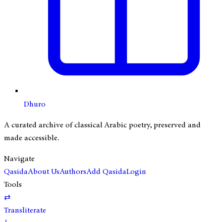
Dhuro
A curated archive of classical Arabic poetry, preserved and
made accessible.
Navigate
Qasida
About Us
Authors
Add Qasida
Login
Tools
⇄
Transliterate