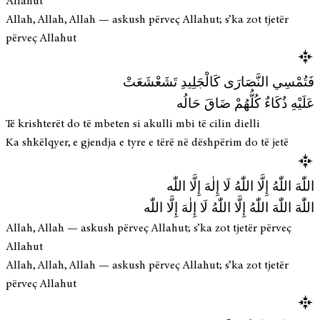
Allahut
Allah, Allah, Allah — askush përveç Allahut; s’ka zot tjetër
përveç Allahut
فَتُمْسِي النَّصَارَى كَالْجَلِيدِ تَشَعْشَعَتْ
عَلَيْهِ ذُكَاءٌ كُلُّهُمْ ضَاقَ حَالُه
Të krishterët do të mbeten si akulli mbi të cilin dielli
Ka shkëlqyer, e gjendja e tyre e tërë në dëshpërim do të jetë
اللّٰهَ اللّٰهُ إِلَّا اللّٰهُ لَا إِلٰهَ إِلَّا اللّٰه
اللّٰهَ اللّٰهَ اللّٰهُ إِلَّا اللّٰهُ لَا إِلٰهَ إِلَّا اللّٰه
Allah, Allah — askush përveç Allahut; s’ka zot tjetër përveç
Allahut
Allah, Allah, Allah — askush përveç Allahut; s’ka zot tjetër
përveç Allahut