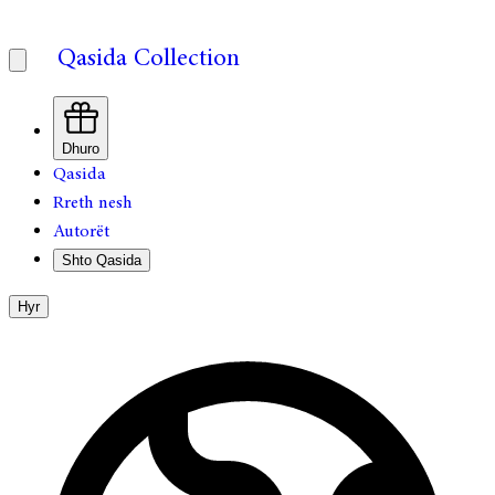
Qasida Collection
Dhuro
Qasida
Rreth nesh
Autorët
Shto Qasida
Hyr