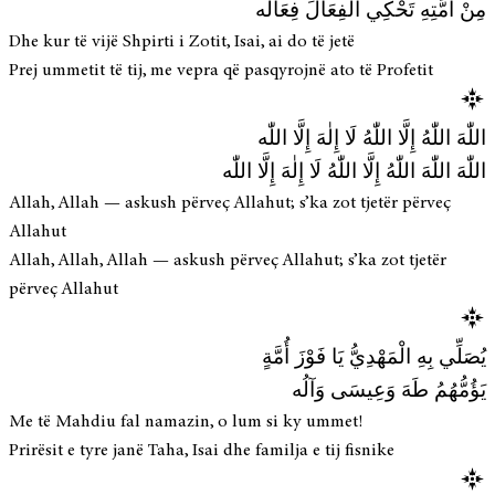
مِنْ أُمَّتِهِ تَحْكِي الْفِعَالَ فِعَالُه
Dhe kur të vijë Shpirti i Zotit, Isai, ai do të jetë
Prej ummetit të tij, me vepra që pasqyrojnë ato të Profetit
اللّٰهَ اللّٰهُ إِلَّا اللّٰهُ لَا إِلٰهَ إِلَّا اللّٰه
اللّٰهَ اللّٰهَ اللّٰهُ إِلَّا اللّٰهُ لَا إِلٰهَ إِلَّا اللّٰه
Allah, Allah — askush përveç Allahut; s’ka zot tjetër përveç
Allahut
Allah, Allah, Allah — askush përveç Allahut; s’ka zot tjetër
përveç Allahut
يُصَلِّي بِهِ الْمَهْدِيُّ يَا فَوْزَ أُمَّةٍ
يَؤُمُّهُمُ طَهَ وَعِيسَى وَآلُه
Me të Mahdiu fal namazin, o lum si ky ummet!
Prirësit e tyre janë Taha, Isai dhe familja e tij fisnike