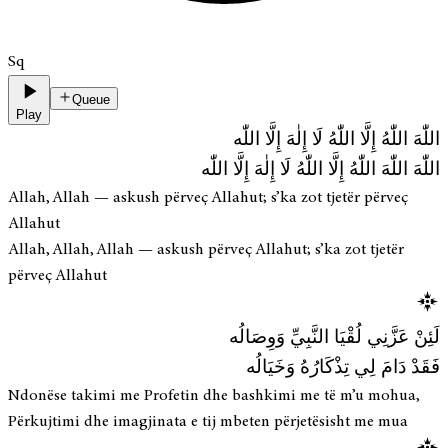
Sq
Queue
Play
اللّٰهَ اللّٰهُ إِلَّا اللّٰهُ لَا إِلٰهَ إِلَّا اللّٰه
اللّٰهَ اللّٰهَ اللّٰهُ إِلَّا اللّٰهُ لَا إِلٰهَ إِلَّا اللّٰه
Allah, Allah — askush përveç Allahut; s’ka zot tjetër përveç
Allahut
Allah, Allah, Allah — askush përveç Allahut; s’ka zot tjetër
përveç Allahut
لَئِنْ عَزَّنِي لُقْيَا النَّبِيِّ وَوِصَالُه
فَقَدْ دَامَ لِي تِذْكَارُهُ وَخَيَالُه
Ndonëse takimi me Profetin dhe bashkimi me të m’u mohua,
Përkujtimi dhe imagjinata e tij mbeten përjetësisht me mua