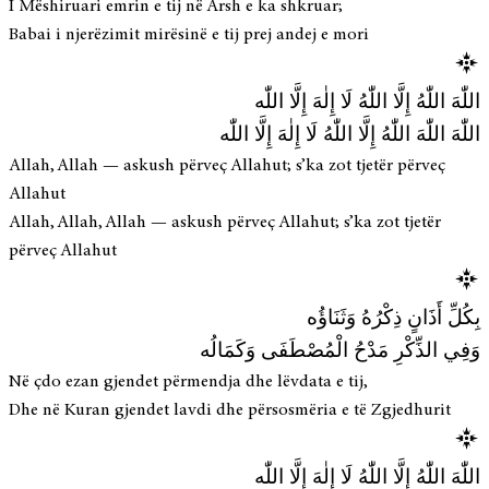
I Mëshiruari emrin e tij në Arsh e ka shkruar;
Babai i njerëzimit mirësinë e tij prej andej e mori
اللّٰهَ اللّٰهُ إِلَّا اللّٰهُ لَا إِلٰهَ إِلَّا اللّٰه
اللّٰهَ اللّٰهَ اللّٰهُ إِلَّا اللّٰهُ لَا إِلٰهَ إِلَّا اللّٰه
Allah, Allah — askush përveç Allahut; s’ka zot tjetër përveç
Allahut
Allah, Allah, Allah — askush përveç Allahut; s’ka zot tjetër
përveç Allahut
بِكُلِّ أَذَانٍ ذِكْرُهُ وَثَنَاؤُه
وَفِي الذِّكْرِ مَدْحُ الْمُصْطَفَى وَكَمَالُه
Në çdo ezan gjendet përmendja dhe lëvdata e tij,
Dhe në Kuran gjendet lavdi dhe përsosmëria e të Zgjedhurit
اللّٰهَ اللّٰهُ إِلَّا اللّٰهُ لَا إِلٰهَ إِلَّا اللّٰه