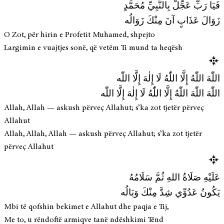
فَيَا رَبِّ عَجِّلْ بِالنَّبِيِّ مُحَمَّدٍ
زَوَالَ عَذَابٍ آنَ مِنْكَ زَوَالُه
O Zot, për hirin e Profetit Muhamed, shpejto
Largimin e vuajtjes sonë, që vetëm Ti mund ta heqësh
اللّٰهَ اللّٰهُ إِلَّا اللّٰهُ لَا إِلٰهَ إِلَّا اللّٰه
اللّٰهَ اللّٰهَ اللّٰهُ إِلَّا اللّٰهُ لَا إِلٰهَ إِلَّا اللّٰه
Allah, Allah — askush përveç Allahut; s’ka zot tjetër përveç
Allahut
Allah, Allah, Allah — askush përveç Allahut; s’ka zot tjetër
përveç Allahut
عَلَيْهِ صَلَاةُ اللهِ ثُمَّ سَلَامُهُ
يَكُونُ عَدُوِّي شِدَّ مِنْكَ وَبَالُه
Mbi të qofshin bekimet e Allahut dhe paqja e Tij,
Me to, u rëndoftë armiqve tanë ndëshkimi Tënd