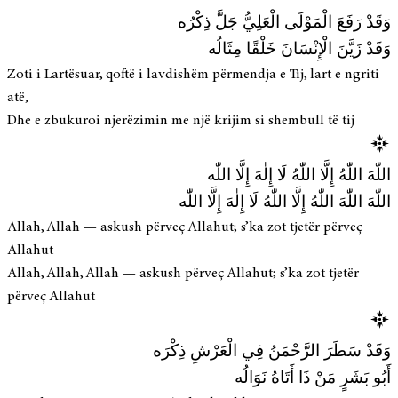
وَقَدْ رَفَعَ الْمَوْلَى الْعَلِيُّ جَلَّ ذِكْرُه
وَقَدْ زَيَّنَ الْإِنْسَانَ خَلْقًا مِثَالُه
Zoti i Lartësuar, qoftë i lavdishëm përmendja e Tij, lart e ngriti
atë,
Dhe e zbukuroi njerëzimin me një krijim si shembull të tij
اللّٰهَ اللّٰهُ إِلَّا اللّٰهُ لَا إِلٰهَ إِلَّا اللّٰه
اللّٰهَ اللّٰهَ اللّٰهُ إِلَّا اللّٰهُ لَا إِلٰهَ إِلَّا اللّٰه
Allah, Allah — askush përveç Allahut; s’ka zot tjetër përveç
Allahut
Allah, Allah, Allah — askush përveç Allahut; s’ka zot tjetër
përveç Allahut
وَقَدْ سَطَرَ الرَّحْمَنُ فِي الْعَرْشِ ذِكْرَه
أَبُو بَشَرٍ مَنْ ذَا أَتَاهُ نَوَالُه