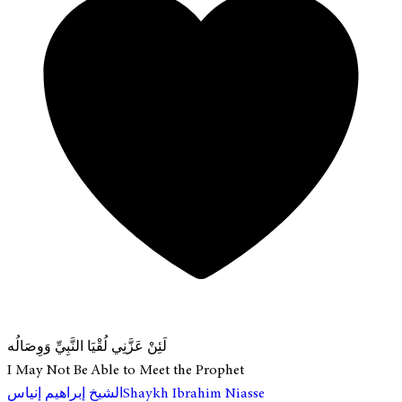
لَئِنْ عَزَّنِي لُقْيَا النَّبِيِّ وَوِصَالُه
I May Not Be Able to Meet the Prophet
الشيخ إبراهيم إنياس
Shaykh Ibrahim Niasse