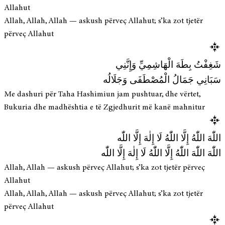
Allahut
Allah, Allah, Allah — askush përveç Allahut; s’ka zot tjetër
përveç Allahut
شَغِفْتُ بِطَهَ الْهَاشِمِيِّ وَإِنَّنِي
سَبَانِي جَمَالُ الْمُصْطَفَى وَجَلَالُه
Me dashuri për Taha Hashimiun jam pushtuar, dhe vërtet,
Bukuria dhe madhështia e të Zgjedhurit më kanë mahnitur
اللّٰهَ اللّٰهُ إِلَّا اللّٰهُ لَا إِلٰهَ إِلَّا اللّٰه
اللّٰهَ اللّٰهَ اللّٰهُ إِلَّا اللّٰهُ لَا إِلٰهَ إِلَّا اللّٰه
Allah, Allah — askush përveç Allahut; s’ka zot tjetër përveç
Allahut
Allah, Allah, Allah — askush përveç Allahut; s’ka zot tjetër
përveç Allahut