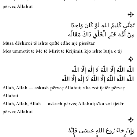
përveç Allahut
تَمَنَّى كَلِيمُ اللهِ لَوْ كَانَ وَاحِدًا
مِنْ أُمَّةِ خَيْرِ الْخَلْقِ ذَاكَ مَقَالُه
Musa dëshiroi të ishte qoftë edhe një pjesëtar
Mes ummetit të Më të Mirit të Krijimit, kjo ishte lutja e tij
اللّٰهَ اللّٰهُ إِلَّا اللّٰهُ لَا إِلٰهَ إِلَّا اللّٰه
اللّٰهَ اللّٰهَ اللّٰهُ إِلَّا اللّٰهُ لَا إِلٰهَ إِلَّا اللّٰه
Allah, Allah — askush përveç Allahut; s’ka zot tjetër përveç
Allahut
Allah, Allah, Allah — askush përveç Allahut; s’ka zot tjetër
përveç Allahut
وَإِنْ جَاءَ رُوحُ اللهِ عِيسَى فَإِنَّهُ