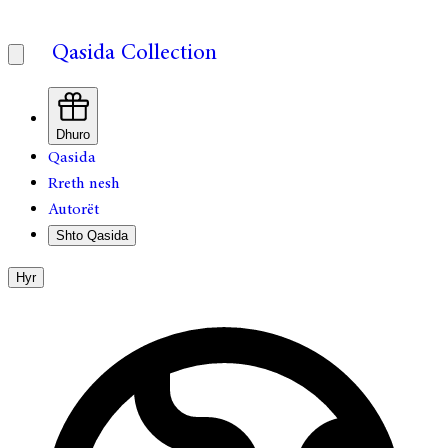
Qasida Collection
Dhuro
Qasida
Rreth nesh
Autorët
Shto Qasida
Hyr