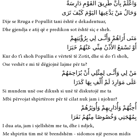
وَاعْلَمْ بِأنَّ طَرِيقَ القَوْمِ دَارِسَةٌ
وَحَالُ مَنْ يَدَّعِيهَا اليَوْمَ كَيْفَ تَرَى
Dije se Rruga e Popullit tani është e dekadentuar,
Dhe gjendja e atij që e predikon sot është siç e sheh.
مَتَى أَرَاهُمْ وَأَنَّـى لِي بِرُؤْيَتِهِمْ
أَوْ تَسْمَعُ الأُذْنُ مِنِّي عَنْهُمُ خَبَرَا
Kur do t’i shoh Popullin e vërtetë të Zotit, dhe si do t’i shoh,
Ose veshët e mi të dëgjojnë lajme për ta?
مَنْ لِي وَأَنَّـى لِمِثْلِي أَنْ يُزَاحِمَهُمْ
عَلَى مَوَارِدَ لَمْ أُلْفِ بِهَا كَدَرَا
Si mundem unë ose dikush si unë të diskutojë me ta
Mbi përvojat shpirtërore për të cilat nuk jam i njohur?
أُحِبُّهُمْ وَأُدَارِيهِمْ وَأُوثِرُهُمْ
بِمُهْجَتِي وَخُصُوصًا مِنْهُمُ نَفَرَا
I dua ata, jam i sjellshëm me ta, dhe i ndjek,
Me shpirtin tim më të brendshëm - sidomos një person midis