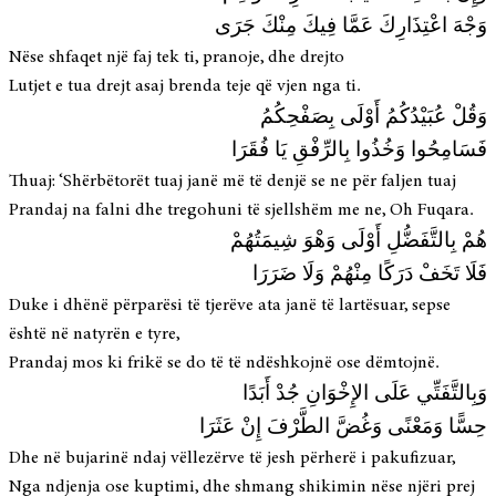
وَجْهَ اعْتِذَارِكَ عَمَّا فِيكَ مِنْكَ جَرَى
Nëse shfaqet një faj tek ti, pranoje, dhe drejto
Lutjet e tua drejt asaj brenda teje që vjen nga ti.
وَقُلْ عُبَيْدُكُمُ أَوْلَى بِصَفْحِكُمُ
فَسَامِحُوا وَخُذُوا بِالرِّفْقِ يَا فُقَرَا
Thuaj: ‘Shërbëtorët tuaj janë më të denjë se ne për faljen tuaj
Prandaj na falni dhe tregohuni të sjellshëm me ne, Oh Fuqara.
هُمْ بِالتَّفَضُّلِ أَوْلَى وَهْوَ شِيمَتُهُمْ
فَلَا تَخَفْ دَرَكًا مِنْهُمْ وَلَا ضَرَرَا
Duke i dhënë përparësi të tjerëve ata janë të lartësuar, sepse
është në natyrën e tyre,
Prandaj mos ki frikë se do të të ndëshkojnë ose dëmtojnë.
وَبِالتَّفَتِّي عَلَى الإِخْوَانِ جُدْ أَبَدًا
حِسًّا وَمَعْنًى وَغُضَّ الطَّرْفَ إِنْ عَثَرَا
Dhe në bujarinë ndaj vëllezërve të jesh përherë i pakufizuar,
Nga ndjenja ose kuptimi, dhe shmang shikimin nëse njëri prej