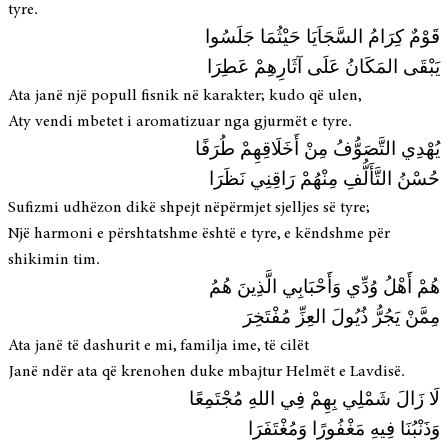
tyre.
قَوْمٌ كِرَامُ السَّجَاَيَا حَيْثُمَا جَلَسُوا
يَبْقَى المَكَانُ عَلَى آثَارِهِمْ عَطِرَا
Ata janë një popull fisnik në karakter; kudo që ulen,
Aty vendi mbetet i aromatizuar nga gjurmët e tyre.
يُهْدِي التَّصَوُّفُ مِنْ أَخَلَاقِهِمْ طُرَفًا
حُسْنُ التَّأَلُّفِ مِنْهُمْ رَاقِنِي نَظَرَا
Sufizmi udhëzon dikë shpejt nëpërmjet sjelljes së tyre;
Një harmoni e përshtatshme është e tyre, e këndshme për
shikimin tim.
هُمْ أَهْلُ وُدِّي وَأَحْبَابِي الَّذِينَ هُمُ
مِمَّنْ يَجُرُّ ذُيُولَ العِزِّ مُفْتَخِرَ
Ata janë të dashurit e mi, familja ime, të cilët
Janë ndër ata që krenohen duke mbajtur Helmët e Lavdisë.
لَا زَالَ شَمْلِي بِهِمْ فِي اللهِ مُجْتَمِعًا
وَذَنْبُنَا فِيهِ مَغْفُورًا وَمُغْتَفَرَا