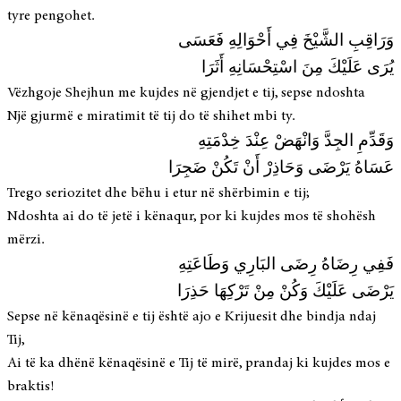
tyre pengohet.
وَرَاقِبِ الشَّيْخَ فِي أَحْوَالِهِ فَعَسَى
يُرَى عَلَيْكَ مِنَ اسْتِحْسَانِهِ أَثَرَا
Vëzhgoje Shejhun me kujdes në gjendjet e tij, sepse ndoshta
Një gjurmë e miratimit të tij do të shihet mbi ty.
وَقَدِّمِ الجِدَّ وَانْهَضْ عِنْدَ خِدْمَتِهِ
عَسَاهُ يَرْضَى وَحَاذِرْ أَنْ تَكُنْ ضَجِرَا
Trego seriozitet dhe bëhu i etur në shërbimin e tij;
Ndoshta ai do të jetë i kënaqur, por ki kujdes mos të shohësh
mërzi.
فَفِي رِضَاهُ رِضَى البَارِي وَطَاعَتِهِ
يَرْضَى عَلَيْكَ وَكُنْ مِنْ تَرْكِهَا حَذِرَا
Sepse në kënaqësinë e tij është ajo e Krijuesit dhe bindja ndaj
Tij,
Ai të ka dhënë kënaqësinë e Tij të mirë, prandaj ki kujdes mos e
braktis!