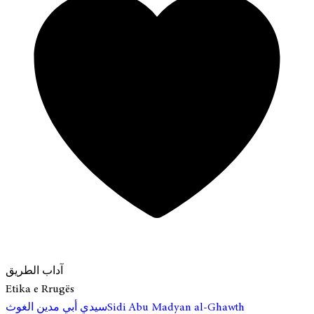
آداب الطريق
Etika e Rrugës
سيدي أبي مدين الغوث
Sidi Abu Madyan al-Ghawth