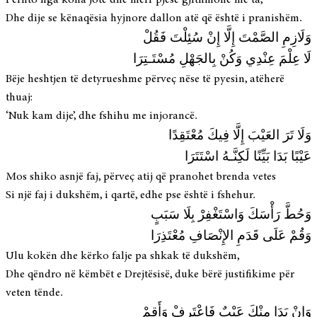
Dhe dije se kënaqësia hyjnore dallon atë që është i pranishëm.
وَلَازِمِ الصَّمْتَ إِلَّا إِنْ سُئِلْتَ فَقُلْ
لَا عِلْمَ عِنْدِي وَكُنْ بِالجَهْلِ مُسْتَـتِرَا
Bëje heshtjen të detyrueshme përveç nëse të pyesin, atëherë
thuaj:
‘Nuk kam dije’, dhe fshihu me injorancë.
وَلَا تَرَ العَيْبَ إِلَّا فِيكَ مُعْتَقِدًا
عَيْبًا بَدَا بَيِّنًا لَكِنَّـهُ اسْتَتَرَا
Mos shiko asnjë faj, përveç atij që pranohet brenda vetes
Si një faj i dukshëm, i qartë, edhe pse është i fshehur.
وَحُطَّ رَأْسَكَ وَاسْتَغْفِرْ بِلَا سَبَبٍ
وَقُمْ عَلَى قَدَمِ الإِنْصَافِ مُعْتَذِرَا
Ulu kokën dhe kërko falje pa shkak të dukshëm,
Dhe qëndro në këmbët e Drejtësisë, duke bërë justifikime për
veten tënde.
وَإِنْ بَدَا مِنْكَ عَيْبٌ فَاعْتَرِفْ وَأَقِمْ