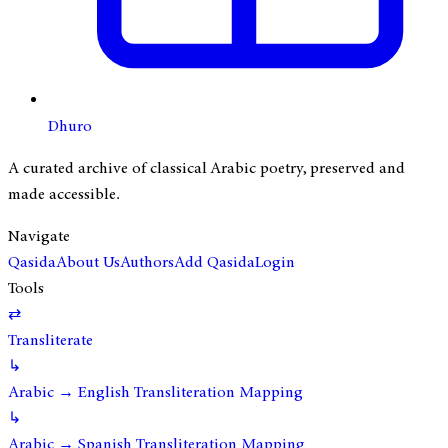
Dhuro
A curated archive of classical Arabic poetry, preserved and
made accessible.
Navigate
Qasida
About Us
Authors
Add Qasida
Login
Tools
⇄
Transliterate
↳
Arabic → English Transliteration Mapping
↳
Arabic → Spanish Transliteration Mapping