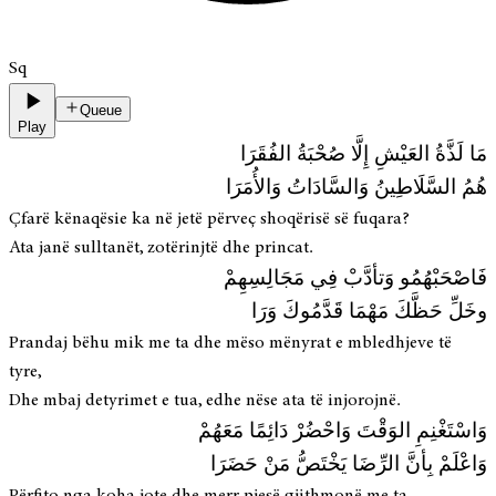
Sq
Queue
Play
مَا لَذَّةُ العَيْشِ إِلَّا صُحْبَةُ الفُقَرَا
هُمُ السَّلَاطِينُ وَالسَّادَاتُ وَالأُمَرَا
Çfarë kënaqësie ka në jetë përveç shoqërisë së fuqara?
Ata janë sulltanët, zotërinjtë dhe princat.
فَاصْحَبْهُمُو وَتأدَّبْ فِي مَجَالِسِهِمْ
وخَلِّ حَظَّكَ مَهْمَا قَدَّمُوكَ وَرَا
Prandaj bëhu mik me ta dhe mëso mënyrat e mbledhjeve të
tyre,
Dhe mbaj detyrimet e tua, edhe nëse ata të injorojnë.
وَاسْتَغْنِمِ الوَقْتَ وَاحْضُرْ دَائِمًا مَعَهُمْ
وَاعْلَمْ بِأنَّ الرِّضَا يَخْتَصُّ مَنْ حَضَرَا
Përfito nga koha jote dhe merr pjesë gjithmonë me ta,