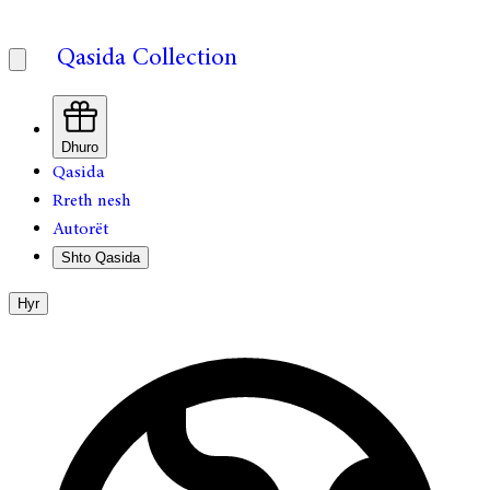
Qasida Collection
Dhuro
Qasida
Rreth nesh
Autorët
Shto Qasida
Hyr