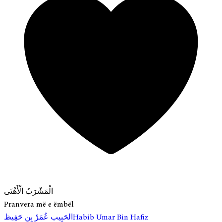
الْمَشْرَبُ الْأَهْنَى
Pranvera më e ëmbël
Habib Umar Bin Hafiz
الحَبِيب عُمَرْ بِن حَفِيظ