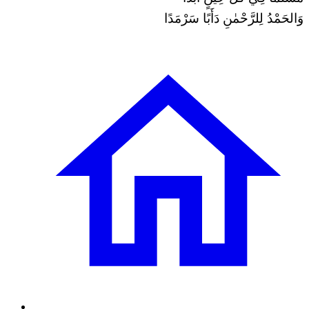
وَالحَمْدُ لِلرَّحْمٰنِ دَأَبًا سَرْمَدًا