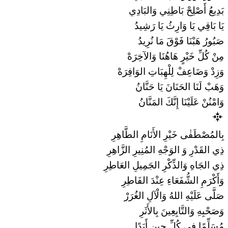
بَدِيعُ أَصْلِحْ بَاطِنِي وَالبَادِي
يَا بَاقِي يَا وَارِثُ يَا رَشِيدُ
صَبُورُ هَبْنَا فَوْقَ مَا نُرِيدُ
مِنْ كُلِّ خَيْرٍ هَاهُنَا وَالآخِرَهْ
وَزِدْ وَضَاعِفْ لِلْهِبَاتِ الوَافِرَهْ
وَهَبْ لَنَا الحَنَانَ يَا حَنَّانُ
وَامْنُنْ عَلَيْنَا إِنَّكَ المَنَّانُ
بِالمُصْطَفٰى خَيْرِ الأَنَامِ الطَّاهِرِ
ذِي القَدْرِ وَ الوَجْهِ المُنِيرِ الزَّاهِرِ
ذِي الجَاهِ وَالذِّكْرِ الجَمِيلِ العَاطِرِ
وَأَكْرَمِ الشُّفَعَاءِ عِنْدَ الفَاطِرِ
صَلَّى عَلَيْهِ اللهُ وَالْآلِ الغُرَرْ
وَصَحْبِهِ وَالتَّابِعِينَ بِالأَثَرِ
مُسَلِّمًا فِي كُلِّ حِينٍ أَبَدًا