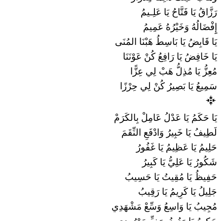
رَزَّاقُ يَا فَتَّاحُ يَا عَلِـيمُ
إِِفْضَالُهُ وَخَيْرُهُ عَمِيمُ
يَا قَابِضُ يَا بَاسِطُ هَبْنَا المُنَى
يَا خَافِضُ يَا رَافِعُ كُنْ عَوْنَنَا
مُعِزُّ يَا مُذِلُّ هَبْ لِي عِزًّا
سَمِيعُ يَا بَصِيرُ كُنْ لِي حِرْزًا
يَا حَكَمُ يَا عَدْلُ عَامِلْ بِالكَرَمْ
لَطِيفُ يَا خَبِيرُ وَادْفَعِ النِّقَمَ
حَلِيمُ يَا عَظِيمُ يَا غَفُورُ
شَكُورُ يَا عَلِيُّ يَا كَبِيرُ
حَفِيظُ يَا مُقِيتُ يَا حَسِيبُ
جَلِيلُ يَا كَرِيمُ يَا رَقِيبُ
مُجِيبُ يَا وَاسِعُ وَسِّعْ مَشْهَدِي