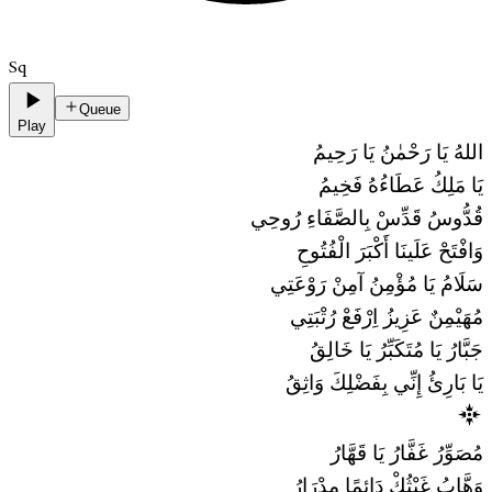
Sq
Queue
Play
اللهُ يَا رَحْمٰنُ يَا رَحِيمُ
يَا مَلِكُ عَطَاءُهُ فَخِيمُ
قُدُّوسُ قَدِّسْ بِالصَّفَاءِ رُوحِي
وَافْتَحْ عَلَينَا أَكْبَرَ الْفُتُوحِ
سَلَامُ يَا مُؤْمِنُ آمِنْ رَوْعَتِي
مُهَيْمِنٌ عَزِيزُ اِرْفَعْ رُتْبَتِي
جَبَّارُ يَا مُتَكَبِّرُ يَا خَالِقُ
يَا بَارِئُ إِنِّي بِفَضْلِكَ وَاثِقُ
مُصَوِّرُ غَفَّارُ يَا قَهَّارُ
وَهَّابُ غَيْثُكْ دَائِمًا مِدْرَارُ