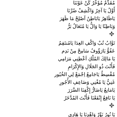
مُقَدِّمٌ مُؤَخِّرٌ كُنْ عَوْنَنَا
أَوَّلُ يَا آخِرُ وَاكْشِفْ ضُرَّنَا
يَاظَاهِرُ يَابَاطِنُ آصْلِحْ مَا ظَهَرَ
وَبَاطِنًا يَا وَالُّ يَا مُتَعَالُ بَرُّ
تَوَّابُ تُبْ وَاكْفِ العِدَا يَامُنتَقِمُ
عَفُوُّ يَارَؤُوفُ سَامِحْ مِنْ نَدِم
يَا مَالِكَ المُلْكِ اَعْطِنِي مَرَامِي
فَأَنْتَ ذُو الجَلَالِ وَالإِكْرَامِ
مُقْسِطُ يَاجَامِعُ اِجْمَعْ لِي الخُيُور
غَنِيُّ يَا مُغْنِي وَضَاعِفِ الأُجُورِ
يَامَانِعُ يَاضَارُّ إِكْفِنَا الضَّرَرَ
يَا نَافِعُ إِنْفَعْنَا فَأَنْتَ المُدَّخَرُ
يَا نُورُ نَوِّرْ وَاهْدِنَا يَا هَادِي