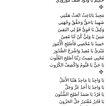
حَكِيمُ يَا وَدُودُ صَفِّ مَوْرُودِي
مَجِيدُ يَابَاعِثُ ابْعَثْ هَمَّتِي
شَهِيدُ يَاحَقُّ وَحَقِّقْ وِجْهَتِي
وَكِيلُ يَا قَوِيُّ قَوِّ لِي اليَقِينَ
مَتِينُ يَا وَلِيُّ كُنْ لَنَا مُعِينُ
حَمِيدُ يَا مُحْصِي فَأَصْلِحِ الْأُمُورَ
مُبْدِئُ يَا مُعِيدُ وَاشْرَحْ الصُّدُورَ
مُحْيِي مُمِيتُ رَبَّنَا آصْلِحِ القُلُوبَ
يَا حَيُّ يَا قَيُّومُ وَاكْشِفْ الكُرُوبَ
يَا وَاجِدُ يَا مَاجِدُ هَبْنَا الأَمَلْ
يَا وَاحِدُ يَا أَحَدُ عَزَّ وَجَلَّ
يَا فَرْدُ يَا صَمَدُ آصْلِحِ الشُّئُونَ
يَا قَادِرُ مُقْتَدِرُ جَلِّ الحَزُونَ